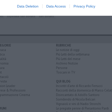
gli aretini
Data Deletion
Data Access
Privacy Policy
tti
ospedale san donato
san donato
EGORIE
RUBRICHE
naca
Le notizie di oggi
tica
Più Letti della settimana
alità
Più Letti del mese
nomia
Archivio Notizie
ura
Persone
rt
Toscani in TV
tacoli
rviste
QUI BLOG
nion Leader
Incontri d'arte di Riccardo Ferrucci
rese & Professioni
Racconti della domenica di Marco Celat
grammazione Cinema
Disincantato di Adolfo Santoro
Sorridendo di Nicola Belcari
Vignaioli e vini di Nadio Stronchi
MUNI
Le pregiate penne di Pierantonio Pardi