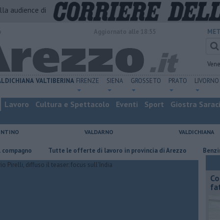
alla audience di
o
Aggiornato alle 18:55
MET
Vene
ALDICHIANA
VALTIBERINA
FIRENZE
SIENA
GROSSETO
PRATO
LIVORNO
Lavoro
Cultura e Spettacolo
Eventi
Sport
Giostra Sarac
ENTINO
VALDARNO
VALDICHIANA
gno
​Tutte le offerte di lavoro in provincia di Arezzo
​Benzina, gasol
Co
fa