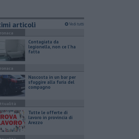
imi articoli
Vedi tutti
ronaca
Contagiata da
legionella, non ce l'ha
fatta
ronaca
Nascosta in un bar per
sfuggire alla furia del
compagno
ttualità
​Tutte le offerte di
lavoro in provincia di
Arezzo