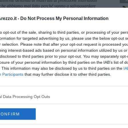
A
almente destinati ai materiali di protezione individuali
si che abbiamo mai fatto perché vanno a salvaguardare
 sanitari dell'ospedale San Donato di Arezzo e di tutto il
ezzo.it -
Do Not Process My Personal Information
ario del territorio aretino ed agli operatori sanitari di tutto il
ed apprezzamento.
to opt-out of the sale, sharing to third parties, or processing of your per
formation for targeted advertising by us, please use the below opt-out s
rtanza della Sanità Pubblica che continueremo a difendere ed a
r selection. Please note that after your opt-out request is processed y
i insieme
eing interest-based ads based on personal information utilized by us or
 anni".
disclosed to third parties prior to your opt-out. You may separately opt-
losure of your personal information by third parties on the IAB’s list of
. This information may also be disclosed by us to third parties on the
IA
Participants
that may further disclose it to other third parties.
oscana iscriviti alla
Newsletter QUInews - ToscanaMedia.
amente nella tua casella di posta.
l Data Processing Opt Outs
CONFIRM