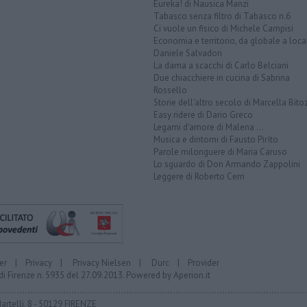
Eureka! di Nausica Manzi
Tabasco senza filtro di Tabasco n.6
Ci vuole un fisico di Michele Campisi
Economia e territorio, da globale a loca
Daniele Salvadori
La dama a scacchi di Carlo Belciani
Due chiacchiere in cucina di Sabrina
Rossello
Storie dell'altro secolo di Marcella Bito
Easy ridere di Dario Greco
Legami d'amore di Malena ...
Musica e dintorni di Fausto Pirìto
Parole milonguere di Maria Caruso
Lo sguardo di Don Armando Zappolini
Leggere di Roberto Cerri
er
|
Privacy
|
Privacy Nielsen
|
Durc
|
Provider
di Firenze n. 5935 del 27.09.2013. Powered by
Aperion.it
Martelli, 8 - 50129 FIRENZE