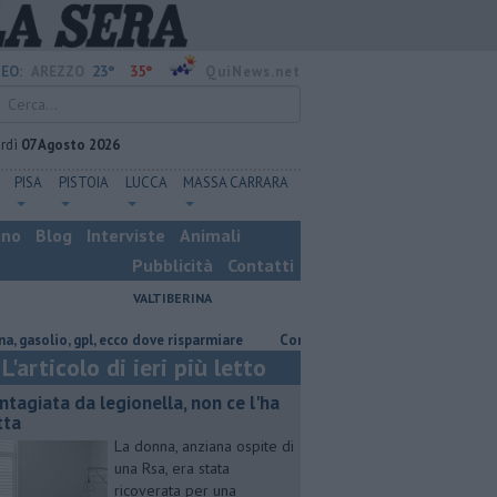
23°
35°
EO:
AREZZO
QuiNews.net
rdì
07 Agosto 2026
PISA
PISTOIA
LUCCA
MASSA CARRARA
ino
Blog
Interviste
Animali
Pubblicità
Contatti
VALTIBERINA
io, gpl, ecco dove risparmiare
Contagiata da legionella, non ce l'ha fatt
L'articolo di ieri più letto
ntagiata da legionella, non ce l'ha
tta
La donna, anziana ospite di
una Rsa, era stata
ricoverata per una