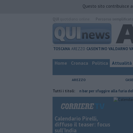
Questo sito contribuisce 
QUI
quotidiano online.
Percorso semplificat
TOSCANA
AREZZO
CASENTINO
VALDARNO
V
Home
Cronaca
Politica
Attualità
AREZZO
CAS
 non ce l'ha fatta
Nascosta in un bar per sfuggire alla furia del compa
Tutti i titoli:
Calendario Pirelli,
diffuso il teaser: focus
sull'India