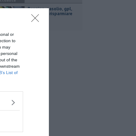
ttualità
​Benzina, gasolio, gpl,
ecco dove risparmiare
sonal or
ection to
ou may
 personal
out of the
 downstream
B’s List of