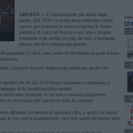
AREZZO —
E' l'associazione più amata dagli
aretini. Dal 1978 è in prima linea nella lotta contro
Ult
cancro, per sostenere la ricerca e tutelare la Salute
C
pubblica. Il Calcit ad Arezzo è una vera e propria
istituzione e gli aretini, ora più che mai, si stringono
attorno alla loro certezza più grande.
lti guardano il Calcit come punto di riferimento al quale donare
oronavirus.
C
idente, Giancarlo Sassoli, ringrazia gli aretini per quello che
i cittadini che fin dal 1978 hanno sostenuto e continuano a
 vantaggio della Sanità pubblica aretina.
to particolare momento in cui tutti ci sentiamo totalmente
A
ni che riceviamo tutti i giorni ne sono la concreta
e hanno effettuato versamenti di qualsiasi cifra, a quelli che hanno
ato la loro opera gratuitamente, ed a tutti quelli che hanno dato