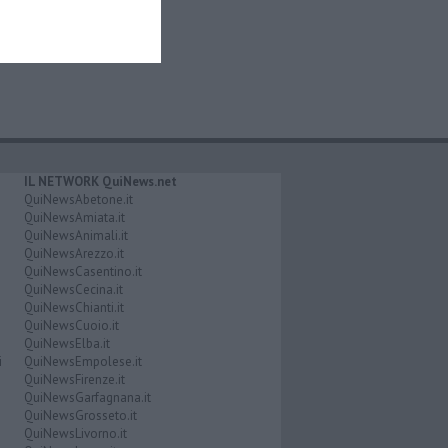
IL NETWORK QuiNews.net
QuiNewsAbetone.it
QuiNewsAmiata.it
QuiNewsAnimali.it
QuiNewsArezzo.it
QuiNewsCasentino.it
QuiNewsCecina.it
QuiNewsChianti.it
QuiNewsCuoio.it
QuiNewsElba.it
i
QuiNewsEmpolese.it
QuiNewsFirenze.it
QuiNewsGarfagnana.it
QuiNewsGrosseto.it
QuiNewsLivorno.it