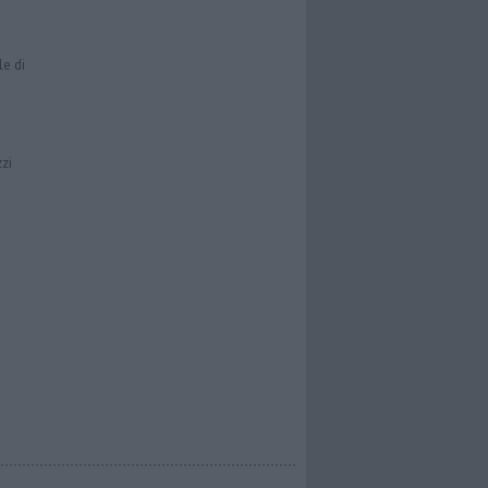
le di
zzi