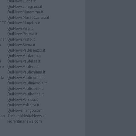
QuiNewsLucca.it
QuiNewsLunigiana.it
QuiNewsMaremma.it
QuiNewsMassaCarrara.it
ATTE
QuiNewsMugello.it
QuiNewsPisa.it
QuiNewsPistoia.it
nari
QuiNewsPrato.it
a
QuiNewsSiena.it
QuiNewsValbisenzio.it
QuiNewsValdarno.it
i
QuiNewsValdelsa.it
o e
QuiNewsValdera.it
QuiNewsValdichiana.it
lla
QuiNewsValdicornia.it
QuiNewsValdinievole.it
QuiNewsValdisieve.it
QuiNewsValtiberina.it
QuiNewsVersilia.it
QuiNewsVolterra.it
QuiNewsTango.com
Don
ToscanaMediaNews.it
Fiorentinanews.com