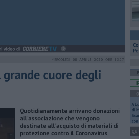
​C
Pe
MERCOLEDÌ
08 APRILE 2020
ORE 10:27
il grande cuore degli
Q
A L
Quotidianamente arrivano donazioni
di 
Scar
all'associazione che vengono
con 
destinate all'acquisto di materiali di
QUI
protezione contro il Coronavirus