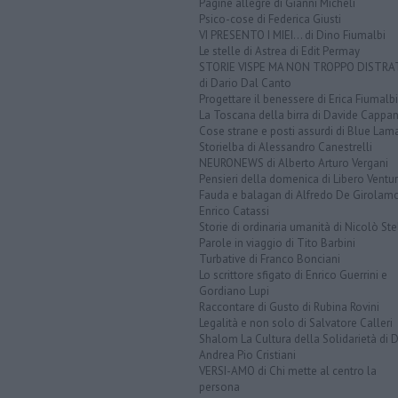
Pagine allegre di Gianni Micheli
Psico-cose di Federica Giusti
VI PRESENTO I MIEI... di Dino Fiumalbi
Le stelle di Astrea di Edit Permay
STORIE VISPE MA NON TROPPO DISTR
di Dario Dal Canto
Progettare il benessere di Erica Fiumalbi
La Toscana della birra di Davide Cappan
Cose strane e posti assurdi di Blue Lam
Storielba di Alessandro Canestrelli
NEURONEWS di Alberto Arturo Vergani
Pensieri della domenica di Libero Ventur
Fauda e balagan di Alfredo De Girolam
Enrico Catassi
Storie di ordinaria umanità di Nicolò Ste
Parole in viaggio di Tito Barbini
Turbative di Franco Bonciani
Lo scrittore sfigato di Enrico Guerrini e
Gordiano Lupi
Raccontare di Gusto di Rubina Rovini
Legalità e non solo di Salvatore Calleri
Shalom La Cultura della Solidarietà di 
Andrea Pio Cristiani
VERSI-AMO di Chi mette al centro la
persona