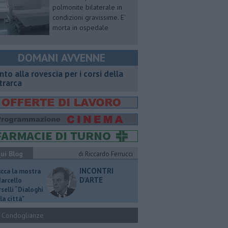
polmonite bilaterale in
condizioni gravissime. E'
morta in ospedale
DOMANI AVVENNE
onto alla rovescia per i corsi della
trarca
ui Blog
di Riccardo Ferrucci
INCONTRI
ucca la mostra
D'ARTE
Marcello
selli “Dialoghi
la città"
Condoglianze