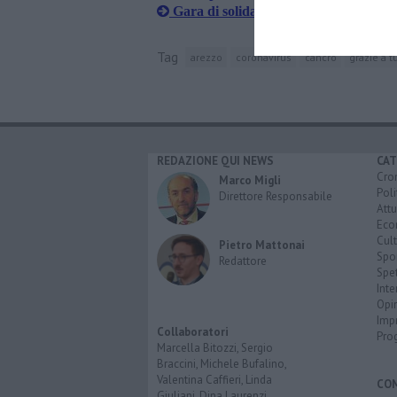
Gara di solidarietà, il cuore grande de
Tag
arezzo
coronavirus
cancro
grazie a tu
REDAZIONE QUI NEWS
CAT
Cro
Marco Migli
Poli
Direttore Responsabile
Attu
Eco
Cult
Pietro Mattonai
Spo
Redattore
Spet
Inte
Opi
Imp
Collaboratori
Pro
Marcella Bitozzi, Sergio
Braccini, Michele Bufalino,
Valentina Caffieri, Linda
CO
Giuliani, Dina Laurenzi,