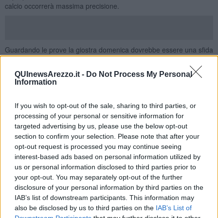
calcio occorrerà massima precisione.
Guardando le prove la giostra domenica dovrebbe essere una sfida
a eliminazione tra giostratori che stanno dimostrando di essere
prontissimi ma come sanno bene gli aretini e quartieristi domenica
QUInewsArezzo.it -
Do Not Process My Personal
servirà molto di più oltre la precisione sul tabellone. La differenza
Information
non dipenderà solo dal millimetro nel cartellone.
Il saracino è una sfida anche mentale
e saper rispondere colpo
If you wish to opt-out of the sale, sharing to third parties, or
su colpo all’avversario e agli imprevisti che si mettono davanti al
processing of your personal or sensitive information for
giostratore è un requisito fondamentale per conquistare il trofeo.
targeted advertising by us, please use the below opt-out
section to confirm your selection. Please note that after your
Una menzione particolare, dopo la tanta pioggia caduta ieri, va
fatta all’assessore del comune di Arezzo
Alessandro Casi
che è
opt-out request is processed you may continue seeing
riuscito a trovare le giuste soluzioni per respingere gli “attacchi” dal
interest-based ads based on personal information utilized by
cielo della pioggia alla terra in piazza. Lizza perfetta e nessun
us or personal information disclosed to third parties prior to
ostacolo per la “Festa”.
your opt-out. You may separately opt-out of the further
disclosure of your personal information by third parties on the
Alle 17 si svolgerà la “
Simulazione di gara
” sedici tiri uno a testa
IAB’s list of downstream participants. This information may
per i giostratori titolari e quelli che correranno la Prova Generale.
also be disclosed by us to third parties on the
IAB’s List of
Questa sera ancora luci, canti, ed eventi nei quartieri che portano
Downstream Participants
that may further disclose it to other