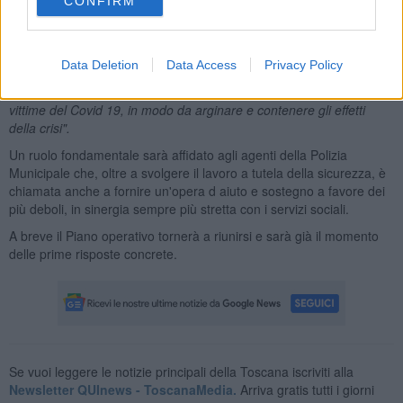
Comune non può non essere in prima fila per una lettura diversa,
CONFIRM
più approfondita, del bisogno sociale. Proprio per questo
l'amministrazione sta per varare una manovra economica di circa
due milioni di euro: una forte iniezione di liquidità per aiutare la città
Data Deletion
Data Access
Privacy Policy
a riprendere vita, un punto di partenza e non di arrivo. Circa
600mila euro verranno utilizzati per provvedimenti a favore delle
vittime del Covid 19, in modo da arginare e contenere gli effetti
della crisi".
Un ruolo fondamentale sarà affidato agli agenti della Polizia
Municipale che, oltre a svolgere il lavoro a tutela della sicurezza, è
chiamata anche a fornire un'opera d aiuto e sostegno a favore dei
più deboli, in sinergia sempre più stretta con i servizi sociali.
A breve il Piano operativo tornerà a riunirsi e sarà già il momento
delle prime risposte concrete.
Se vuoi leggere le notizie principali della Toscana iscriviti alla
Newsletter QUInews - ToscanaMedia.
Arriva gratis tutti i giorni