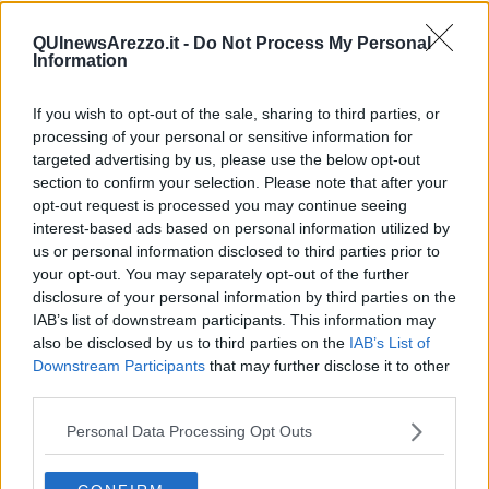
insieme ai rappresentanti della maggioranza e dell'opposizione in
consiglio comunale, oltre a Caritas, Croce Rossa Italiana, Croce
QUInewsArezzo.it -
Do Not Process My Personal
Bianca, Misericordia, Arezzo Casa e Polizia Municipale.
Information
If you wish to opt-out of the sale, sharing to third parties, or
processing of your personal or sensitive information for
“
Questa task force resterà attiva fino a quando l'emergenza legata
targeted advertising by us, please use the below opt-out
al coronavirus non sarà cessata
– spiegano Tanti e Nisini.
La
section to confirm your selection. Please note that after your
realtà, come temevamo, ci sta mettendo davanti a profondi
opt-out request is processed you may continue seeing
cambiamenti e nuove criticità che vanno affrontate con tempismo,
interest-based ads based on personal information utilized by
trovando soluzioni funzionali. Tutti i soggetti attivi presenti al tavolo,
us or personal information disclosed to third parties prior to
compreso il Comune, contribuiranno a creare una nuova banca dati
your opt-out. You may separately opt-out of the further
di persone e famiglie autonome fino a due mesi fa, che oggi
disclosure of your personal information by third parties on the
autonome non lo sono più. Sono le vittime economiche del Covid
IAB’s list of downstream participants. This information may
19. Inoltre, in collaborazione con i servizi sociali del Comune, ci
also be disclosed by us to third parties on the
IAB’s List of
siamo dati il compito di ridefinire gli strumenti con cui vengono
Downstream Participants
that may further disclose it to other
valutate le condizioni di vita della popolazione. E' impossibile, alla
third parties.
luce di quello che è successo, continuare a muoversi con gli stessi
criteri utilizzati prima dell'epidemia.
Personal Data Processing Opt Outs
E' oggi indispensabile un livello di attenzione maggiore per le
famiglie con minori, per le disabilità, per i servizi educativi e il