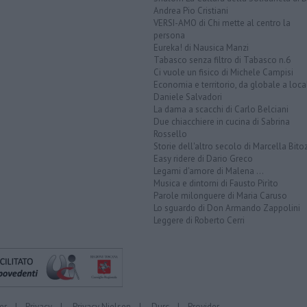
Andrea Pio Cristiani
VERSI-AMO di Chi mette al centro la
persona
Eureka! di Nausica Manzi
Tabasco senza filtro di Tabasco n.6
Ci vuole un fisico di Michele Campisi
Economia e territorio, da globale a loca
Daniele Salvadori
La dama a scacchi di Carlo Belciani
Due chiacchiere in cucina di Sabrina
Rossello
Storie dell'altro secolo di Marcella Bito
Easy ridere di Dario Greco
Legami d'amore di Malena ...
Musica e dintorni di Fausto Pirìto
Parole milonguere di Maria Caruso
Lo sguardo di Don Armando Zappolini
Leggere di Roberto Cerri
er
|
Privacy
|
Privacy Nielsen
|
Durc
|
Provider