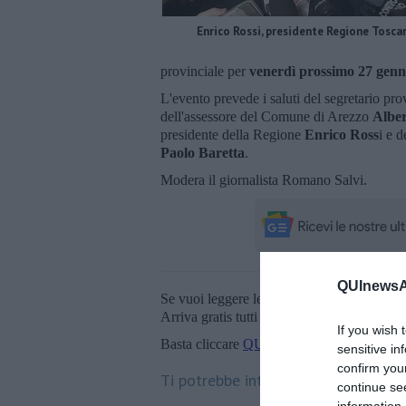
Enrico Rossi, presidente Regione Tosca
provinciale per
venerdì prossimo 27 genn
L'evento prevede i saluti del segretario pr
dell'assessore del Comune di Arezzo
Alber
presidente della Regione
Enrico Ross
i e 
Paolo Baretta
.
Modera il giornalista Romano Salvi.
QUInewsAr
Se vuoi leggere le notizie principali della T
Arriva gratis tutti i giorni alle 20:00 dirett
If you wish 
Basta cliccare
QUI
sensitive in
confirm you
Ti potrebbe interessare anche:
continue se