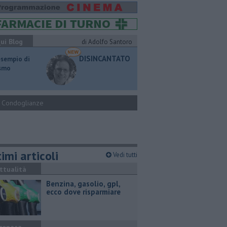
ui Blog
di Adolfo Santoro
DISINCANTATO
esempio di
ismo
Condoglianze
imi articoli
Vedi tutti
ttualità
​Benzina, gasolio, gpl,
ecco dove risparmiare