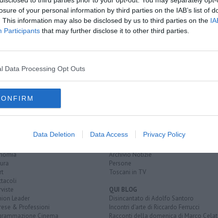
disclosed to third parties prior to your opt-out. You may separately opt-
iatori
losure of your personal information by third parties on the IAB’s list of
. This information may also be disclosed by us to third parties on the
IA
Participants
that may further disclose it to other third parties.
re dell'etruria e del lazio
siena
sindaco
presidente della regione
er paolo baretta
l Data Processing Opt Outs
CONFIRM
EGORIE
RUBRICHE
naca
Le notizie di oggi
Data Deletion
Data Access
Privacy Policy
tica
Più Letti della settimana
alità
Più Letti del mese
nomia
Archivio Notizie
ura
Persone
rt
Toscani in TV
tacoli
rviste
QUI BLOG
nion Leader
Disincantato di Adolfo Santoro
rese & Professioni
Incontri d'arte di Riccardo Ferrucci
grammazione Cinema
Racconti della domenica di Marco Celat