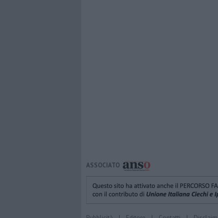
ASSOCIATO
Pubblicità
|
Editore
|
Contatti
|
Disclaim