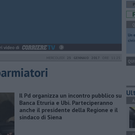
Q
​Un 
civ
MERCOLEDÌ
25 GENNAIO 2017
ORE 11:25
QUI
sparmiatori
Ult
Il Pd organizza un incontro pubblico su
A
Banca Etruria e Ubi. Parteciperanno
anche il presidente della Regione e il
sindaco di Siena