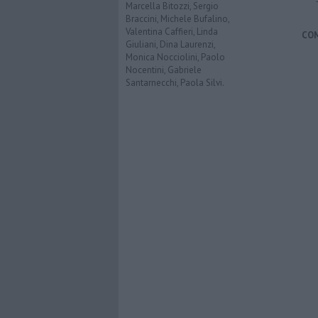
Marcella Bitozzi, Sergio
Braccini, Michele Bufalino,
Valentina Caffieri, Linda
CO
Giuliani, Dina Laurenzi,
Monica Nocciolini, Paolo
Nocentini, Gabriele
Santarnecchi, Paola Silvi.