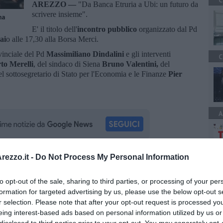
C
AREZZO —
"Da Banca Etruria a Ubi: un futuro da
scrivere insieme".
na
E' il titolo dell'
incontro pubblico
organizzato dal Pd
ai
o alle 17,30 alla Borsa Merci.
ovinciale del Pd
Massimiliano Dindalini
e gli interventi
C
to Merelli
, del sindaco di Siena
Bruno Valentini,
del
del sottosegretario di Stato per l'Economia e le Finanze
Pier
A
ezzo.it -
Do Not Process My Personal Information
oscana iscriviti alla
Newsletter QUInews - ToscanaMedia.
amente nella tua casella di posta.
to opt-out of the sale, sharing to third parties, or processing of your per
formation for targeted advertising by us, please use the below opt-out s
r selection. Please note that after your opt-out request is processed y
eing interest-based ads based on personal information utilized by us or