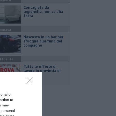
ronaca
Contagiata da
legionella, non ce l'ha
fatta
ronaca
Nascosta in un bar per
sfuggire alla furia del
compagno
ttualità
​Tutte le offerte di
lavoro in provincia di
Arezzo
sonal or
ection to
ou may
 personal