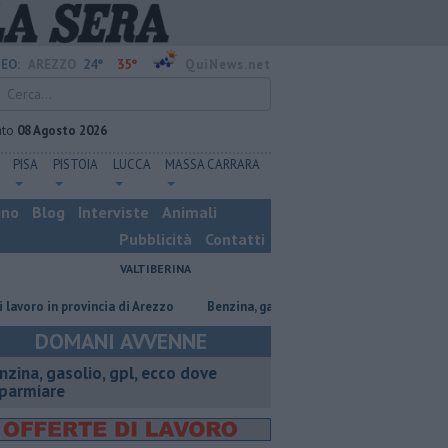
24°
35°
EO:
AREZZO
QuiNews.net
ato
08 Agosto 2026
PISA
PISTOIA
LUCCA
MASSA CARRARA
ino
Blog
Interviste
Animali
Pubblicità
Contatti
VALTIBERINA
 in provincia di Arezzo
​Benzina, gasolio, gpl, ecco dove risparmiare
DOMANI AVVENNE
enzina, gasolio, gpl, ecco dove
sparmiare