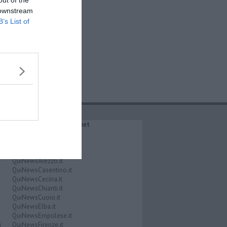
out of the
 downstream
B’s List of
IL NETWORK QuiNews.net
QuiNewsAbetone.it
QuiNewsAmiata.it
QuiNewsAnimali.it
QuiNewsArezzo.it
QuiNewsCasentino.it
QuiNewsCecina.it
QuiNewsChianti.it
QuiNewsCuoio.it
QuiNewsElba.it
QuiNewsEmpolese.it
i
QuiNewsFirenze.it