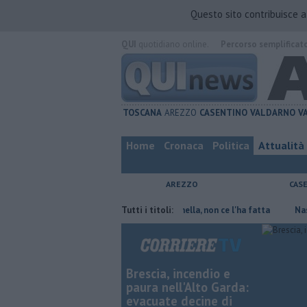
Questo sito contribuisce 
QUI
quotidiano online.
Percorso semplificat
TOSCANA
AREZZO
CASENTINO
VALDARNO
V
Home
Cronaca
Politica
Attualità
AREZZO
CAS
 risparmiare
Contagiata da legionella, non ce l'ha fatta
Tutti i titoli:
Nascosta i
Brescia, incendio e
paura nell'Alto Garda:
evacuate decine di