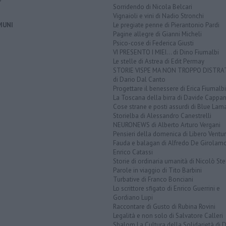
Sorridendo di Nicola Belcari
Vignaioli e vini di Nadio Stronchi
MUNI
Le pregiate penne di Pierantonio Pardi
Pagine allegre di Gianni Micheli
Psico-cose di Federica Giusti
VI PRESENTO I MIEI... di Dino Fiumalbi
Le stelle di Astrea di Edit Permay
STORIE VISPE MA NON TROPPO DISTR
di Dario Dal Canto
Progettare il benessere di Erica Fiumalbi
La Toscana della birra di Davide Cappan
Cose strane e posti assurdi di Blue Lam
Storielba di Alessandro Canestrelli
NEURONEWS di Alberto Arturo Vergani
Pensieri della domenica di Libero Ventur
Fauda e balagan di Alfredo De Girolam
Enrico Catassi
Storie di ordinaria umanità di Nicolò Ste
Parole in viaggio di Tito Barbini
Turbative di Franco Bonciani
Lo scrittore sfigato di Enrico Guerrini e
Gordiano Lupi
Raccontare di Gusto di Rubina Rovini
Legalità e non solo di Salvatore Calleri
Shalom La Cultura della Solidarietà di 