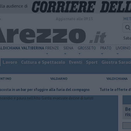
alla audience di
o
Aggiornato alle 09:15
MET
Sab
ALDICHIANA
VALTIBERINA
FIRENZE
SIENA
GROSSETO
PRATO
LIVORNO
Lavoro
Cultura e Spettacolo
Eventi
Sport
Giostra Sarac
ENTINO
VALDARNO
VALDICHIANA
n un bar per sfuggire alla furia del compagno
​Tutte le offerte di lavoro
​B
ri