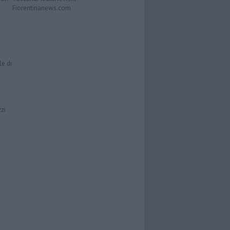
Fiorentinanews.com
le di
zzi