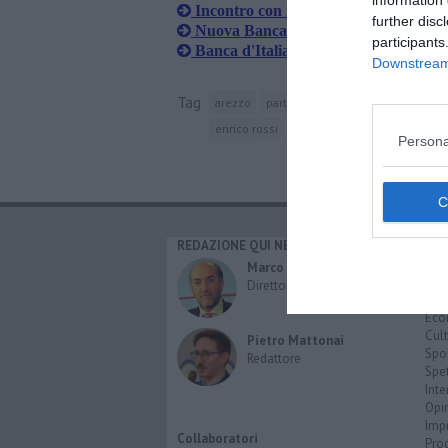
information 
Incontro con il Governo per i risparm
further disc
Nuova Banca Etruria è di Ubi
participants
Banca d'Italia dà l'ok a Ubi
Downstream 
Tag
arezzo
partito democratico
banca popola
enrico rossi
sottosegretario di stato
pi
Persona
REDAZIONE QUI NEWS
CAT
Cro
Marco Migli
Poli
Direttore Responsabile
Attu
Eco
Cult
Pietro Mattonai
Spo
Redattore
Spet
Inte
Opi
Imp
Collaboratori
Pro