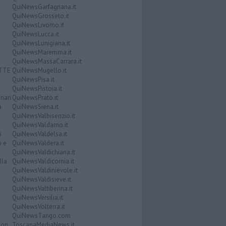
QuiNewsGarfagnana.it
QuiNewsGrosseto.it
QuiNewsLivorno.it
QuiNewsLucca.it
QuiNewsLunigiana.it
QuiNewsMaremma.it
QuiNewsMassaCarrara.it
ATTE
QuiNewsMugello.it
QuiNewsPisa.it
QuiNewsPistoia.it
nari
QuiNewsPrato.it
a
QuiNewsSiena.it
QuiNewsValbisenzio.it
QuiNewsValdarno.it
i
QuiNewsValdelsa.it
o e
QuiNewsValdera.it
QuiNewsValdichiana.it
lla
QuiNewsValdicornia.it
QuiNewsValdinievole.it
QuiNewsValdisieve.it
QuiNewsValtiberina.it
QuiNewsVersilia.it
QuiNewsVolterra.it
QuiNewsTango.com
Don
ToscanaMediaNews.it