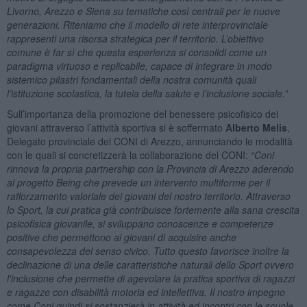
Livorno, Arezzo e Siena su tematiche così centrali per le nuove
generazioni. Riteniamo che il modello di rete interprovinciale
rappresenti una risorsa strategica per il territorio. L’obiettivo
comune è far sì che questa esperienza si consolidi come un
paradigma virtuoso e replicabile, capace di integrare in modo
sistemico pilastri fondamentali della nostra comunità quali
l’istituzione scolastica, la tutela della salute e l’inclusione sociale.”
Sull’importanza della promozione del benessere psicofisico dei
giovani attraverso l’attività sportiva si è soffermato
Alberto Melis
,
Delegato provinciale del CONI di Arezzo, annunciando le modalità
con le quali si concretizzerà la collaborazione del CONI:
“
Coni
rinnova la propria partnership con la Provincia di Arezzo aderendo
al progetto Being che prevede un intervento multiforme per il
rafforzamento valoriale dei giovani del nostro territorio.
Attraverso
lo Sport, la cui pratica già contribuisce fortemente alla sana crescita
psicofisica giovanile, si sviluppano conoscenze e competenze
positive che permettono ai giovani di acquisire anche
consapevolezza del senso civico. Tutto questo favorisce inoltre la
declinazione di una delle caratteristiche naturali dello Sport ovvero
l'inclusione che permette di agevolare la pratica sportiva di ragazzi
e ragazze con disabilità motoria ed intellettiva. Il nostro impegno
come Coni quindi si sostanzierà in attività ed incontri con le scuole