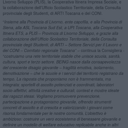
Livorno Sviluppo (PLIS), la Cooperativa Itinera Impresa Sociale, e
la collaborazione dell’Ufficio Scolastico Territoriale, della Consulta
provinciale degli Studenti, di ARTI Toscana e del CONI.
“
Insieme alla Provincia di Livorno, ente capofila, e alla Provincia di
Siena, alla ASL Toscana Sud Est, a UPI Toscana, alla Cooperativa
Itinera ETS, a PLIS – Provincia di Livorno Sviluppo, e grazie alla
collaborazione dell’Ufficio Scolastico Territoriale, della Consulta
provinciale degli Studenti, di ARTI – Settore Servizi per il Lavoro e
del CONI – Comitato regionale Toscana”
– continua la Consigliera -
“
costruiamo una rete territoriale stabile che unisce scuola, sanità,
cultura, sport e terzo settore. BEING nasce dalla consapevolezza
del crescente disagio giovanile – fragilità emotiva, isolamento,
demotivazione – che le scuole e i servizi del territorio registrano da
tempo. La risposta che proponiamo non è frammentata, ma
integrata: sportelli di ascolto potenziati e coordinati, laboratori
socio-affettivi, attività creative e culturali, contest e mostre ideate
dai ragazzi stessi. Vogliamo promuovere prevenzione,
partecipazione e protagonismo giovanile, offrendo strumenti
concreti di ascolto e di crescita e valorizzando i giovani come
risorsa fondamentale per le nostre comunità. L’obiettivo è
ambizioso: costruire un vero ecosistema di benessere giovanile e
definire un modello di welfare educativo replicabile anche in altri