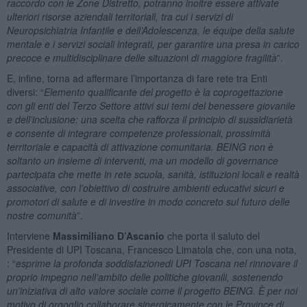
raccordo con le Zone Distretto, potranno inoltre essere attivate
ulteriori risorse aziendali territoriali, tra cui i servizi di
Neuropsichiatria Infantile e dell’Adolescenza, le équipe della salute
mentale e i servizi sociali integrati, per garantire una presa in carico
precoce e multidisciplinare delle situazion
i
di maggiore fragilità
”.
E, infine, torna ad affermare l’importanza di fare rete tra Enti
diversi: “
Elemento qualificante del progetto è la coprogettazione
con gli enti del Terzo Settore attivi sui temi del benessere giovanile
e dell’inclusione: una scelta che rafforza il principio di sussidiarietà
e consente di integrare competenze professionali, prossimità
territoriale e capacità di attivazione comunitaria. BEING non è
soltanto un insieme di interventi, ma un modello di governance
partecipata che mette in rete scuola, sanità, istituzioni locali e realtà
associative, con l’obiettivo di costruire ambienti educativi sicuri e
promotori di salute e di investire in modo concreto sul futuro delle
nostre comunità
”.
Interviene
Massimiliano
D’Ascanio
che porta il saluto del
Presidente di UPI Toscana, Francesco Limatola che, con una nota,
: “
esprime
la
profonda soddisfazione
di
UPI Toscana
nel rinnovare il
proprio impegno nell’ambito delle politiche giovanili, sostenendo
un’iniziativa di alto valore sociale come il progetto BEING. È per noi
motivo di orgoglio collaborare sinergicamente con le Province di