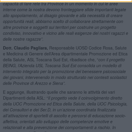
capacità di fare rete tra Province
i
n un momento in cui le aree
interne come la nostra devono fronteggiare sfide importanti legate
allo spopolamento, al disagio giovanile e alla necessità di creare
opportunità reali, abbiamo scelto di collaborare strettamente con
altre province e soggetti sui territori per costruire un progetto
condiviso, innovativo e vicino alle reali esigenze dei nostri ragazzi e
delle nostre ragazze”.
D
ott
. Claudio Pagliara,
Responsabile UOSD Codice Rosa, Salute
e Medicina di Genere dell’Area dipartimentale Promozione ed Etica
della Salute, ASL Toscana Sud Est, ribadisce che, “
c
on il progetto
BEING, l’Azienda USL Toscana Sud Est consolida un modello di
intervento integrato per la promozione del benessere psicosociale
dei giovani, intervenendo in modo strutturato nei contesti scolastici
delle Province di Arezzo e Siena”.
E aggiunge, illustrando quelle che saranno le attività dei vari
Dipartimenti della ASL: “
Il progetto vede il coinvolgimento diretto
della UOC Promozione ed Etica della Salute, della UOC Psicologia,
dei Consultori e dei Ser.D, in un’azione coordinata finalizzata
all’attivazione di sportelli di ascolto e percorsi di educazione socio-
affettiva, orientati allo sviluppo delle competenze emotive e
relazionali e alla prevenzione dei comportamenti a rischio. In