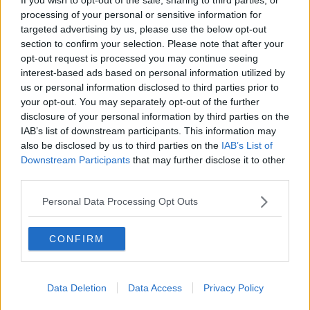
altrui. E spesso sono proprio ques
ti
bivi naturali della crescita, a
processing of your personal or sensitive information for
generare incertezza, instabilità emo
ti
va, senso di inadeguatezza”.
E
targeted advertising by us, please use the below opt-out
in questa fase diventano secondo lui fondamentali spazi, come gli
section to confirm your selection. Please note that after your
sportelli di ascolto,
“per sciogliere
– dice -
nodi che, se irrisolti,
opt-out request is processed you may continue seeing
rischiano di ingigantirsi con il tempo”.
E
“l’auspicio” –
espresso dai
interest-based ads based on personal information utilized by
ragazzi della Consulta
– “è
che ques
ti
sportelli possano diventare
us or personal information disclosed to third parties prior to
un vero e proprio “fiore all’occhiello” della Provincia di Arezzo: non
your opt-out. You may separately opt-out of the further
come inizia
ti
ve isolate, ma un sistema stru
tt
urato e stabile, nel
disclosure of your personal information by third parties on the
quale gli studen
ti
possano riporre estrema fiducia”.
IAB’s list of downstream participants. This information may
“
Il programma
“Province per i Giovani
”
– ha sottolineato la
also be disclosed by us to third parties on the
IAB’s List of
presidente della provincia di Livorno, Sandra Scarpellini -
Downstream Participants
that may further disclose it to other
“
coinvolge 30 Province italiane e pone particolare attenzione alla
third parties.
prevenzione del disagio giovanile, al rafforzamento delle
competenze relazionali e alla costruzione di reti territoriali integrate.
Personal Data Processing Opt Outs
Per
q
uanto riguarda la Toscana, il
progetto BEING
mette in rete
istituzioni, scuola, studenti, sanità e terzo settore e questo è un
CONFIRM
aspetto che ne qualifica il valore progettuale e le attività che si
andranno a realizzare nei vari territori”
.
Anche la Presidente,
Agnese Carletti
, intervenuta per la Provincia
Data Deletion
Data Access
Privacy Policy
di Siena
,
ha insistito sull’importanza di questa collaborazione tra
Istituzioni diverse e terzo settore,
“q
uesto riconoscimento premia la