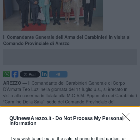
Il Comandante Generale dell’Arma dei Carabinieri in visita al
Comando Provinciale di Arezzo
AREZZO —
Il Comandante dei Carabinieri Generale di Corpo
D’Armata Teo Luzi nella giornata del 11 luglio u.s., si èrecato in
visita alla caserma intitolata alla M.O.V.M. Appuntato dei Carabinieri
“Carmine Della Sala”, sede del Comando Provinciale dei
Carabinieri di Arezzo.
L’Alto Ufficiale è stato ricevuto dal Comandante Provinciale,
QUInewsArezzo.it -
Do Not Process My Personal
Colonnello Claudio Rubertà, da tutti gli Ufficiali in servizio nella
Information
provincia, dal personale della sede, da una rappresentanza di
militari di ogni ordine e grado dei reparti della provincia e
If you wish to opt-out of the sale, sharing to third parties, or