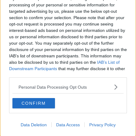
dell’Associazione Nazionale Carabinieri.
processing of your personal or sensitive information for
targeted advertising by us, please use the below opt-out
section to confirm your selection. Please note that after your
opt-out request is processed you may continue seeing
interest-based ads based on personal information utilized by
Il Generale Luzi, nel portare il proprio saluto a tutti i Carabinieri
us or personal information disclosed to third parties prior to
della provincia, ha ringraziato il personale per il quotidiano impegno
your opt-out. You may separately opt-out of the further
costantemente e proficuamente profuso, soffermandosi
disclosure of your personal information by third parties on the
sull’importanza della credibilità istituzionale, riconducendola
IAB’s list of downstream participants. This information may
sostanzialmente a quella di ogni suo singolo componente,
also be disclosed by us to third parties on the
IAB’s List of
fondamento del rapporto di fiducia tra l’Arma e i cittadini, e
Downstream Participants
that may further disclose it to other
ringraziando i familiari dei militari per la loro capacità di condividere
third parties.
i sacrifici giornalmente affrontati.
Il Generale Lusi ha rivolto un particolare saluto anche all’Arma in
Personal Data Processing Opt Outs
congedo, rammentando l’importanza e la forza, del legame tra
questi ed i colleghi ancora in servizio attivo.
CONFIRM
Il Comandante Provinciale, Col. Rubertà, a sua volta ha espresso
un particolare ringraziamento al Comandante Generale dell’Arma
dei Carabinieri per la sua presenza tra i Carabinieri di Arezzo e per
Data Deletion
Data Access
Privacy Policy
le espressioni pronunciate nel suo saluto, evidenziando il costante
sforzo profuso da tutti i Carabinieri della provincia, a tutela della