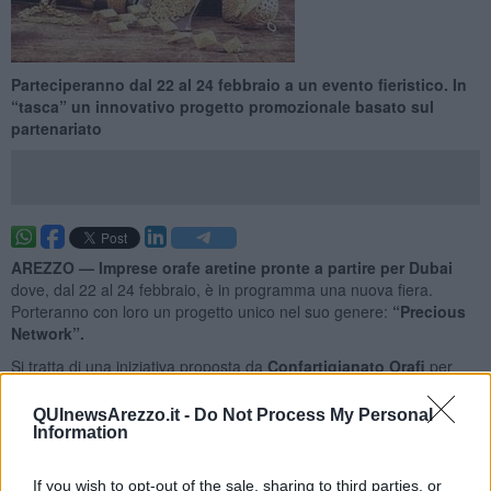
Parteciperanno dal 22 al 24 febbraio a un evento fieristico. In
“tasca” un innovativo progetto promozionale basato sul
partenariato
AREZZO —
Imprese orafe aretine pronte a partire per Dubai
dove, dal 22 al 24 febbraio, è in programma una nuova fiera.
Porteranno con loro un progetto unico nel suo genere:
“Precious
Network”.
Si tratta di una iniziativa proposta da
Confartigianato Orafi
per
rafforzare la competitività internazionale delle imprese orafe
associate.
QUInewsArezzo.it -
Do Not Process My Personal
Information
If you wish to opt-out of the sale, sharing to third parties, or