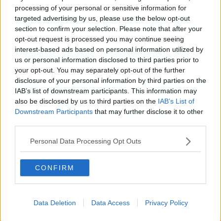
Per la prima volta cinque aziende aretine
hanno costituito un
processing of your personal or sensitive information for
partenariato che ha preso la forma di un’associazione temporanea
targeted advertising by us, please use the below opt-out
di impresa, per lo svolgimento di attività di
promozione,
section to confirm your selection. Please note that after your
comunicazione e marketing sui mercati internazionali
opt-out request is processed you may continue seeing
attraverso la partecipazione alle fiere internazionali di VicenzaOro,
interest-based ads based on personal information utilized by
JGT Dubai ed OroArezzo.
us or personal information disclosed to third parties prior to
your opt-out. You may separately opt-out of the further
Prima tappa appunto Dubai
con un nuovo evento fieristico
disclosure of your personal information by third parties on the
fortemente voluto da IEG attraverso una
joint venture
con la
IAB’s list of downstream participants. This information may
società di servizi fieristici Informa Markets, organizzatrice della
Mostra di Hong Kong, con Dubai multi commodities centre e il Gold
also be disclosed by us to third parties on the
IAB’s List of
Souk.
Downstream Participants
that may further disclose it to other
third parties.
“Un nuovo evento che ha l'ambizione di poter arrivare a servire tutti
i Paesi che si trovano nella macro-regione geografica di Medio
Personal Data Processing Opt Outs
Oriente e Caucaso, Russia, Europa orientale e Africa
- spiega il
presidente di Confartigianato Orafi Luca Parrini.
- Con oltre 200
espositori da tutto il mondo e la presenza di compratori qualificati,
CONFIRM
la nuova piattaforma fieristica di Dubai
si prospetta come un
importante investimento sul futuro per la commercializzazione del
gioiello made in Italy”.
Data Deletion
Data Access
Privacy Policy
Una partecipazione aretina impreziosita dal progetto
“Precious
Network”
che si avvale del contributo previsto dal bando che la