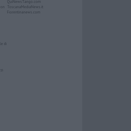
QuiNewsTango.com
Don
ToscanaMediaNews.it
Fiorentinanews.com
le di
zzi