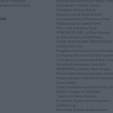
rese & Professioni
Racconti della domenica di Marco Celat
grammazione Cinema
Disincantato di Adolfo Santoro
Sorridendo di Nicola Belcari
Vignaioli e vini di Nadio Stronchi
MUNI
Le pregiate penne di Pierantonio Pardi
Pagine allegre di Gianni Micheli
Psico-cose di Federica Giusti
VI PRESENTO I MIEI... di Dino Fiumalbi
Le stelle di Astrea di Edit Permay
STORIE VISPE MA NON TROPPO DISTR
di Dario Dal Canto
Progettare il benessere di Erica Fiumalbi
La Toscana della birra di Davide Cappan
Cose strane e posti assurdi di Blue Lam
Storielba di Alessandro Canestrelli
NEURONEWS di Alberto Arturo Vergani
Pensieri della domenica di Libero Ventur
Fauda e balagan di Alfredo De Girolam
Enrico Catassi
Storie di ordinaria umanità di Nicolò Ste
Parole in viaggio di Tito Barbini
Turbative di Franco Bonciani
Lo scrittore sfigato di Enrico Guerrini e
Gordiano Lupi
Raccontare di Gusto di Rubina Rovini