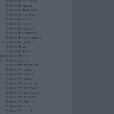
i
QuiNewsEmpolese.it
QuiNewsFirenze.it
QuiNewsGarfagnana.it
QuiNewsGrosseto.it
QuiNewsLivorno.it
QuiNewsLucca.it
QuiNewsLunigiana.it
QuiNewsMaremma.it
QuiNewsMassaCarrara.it
ATTE
QuiNewsMugello.it
QuiNewsPisa.it
QuiNewsPistoia.it
nari
QuiNewsPrato.it
a
QuiNewsSiena.it
QuiNewsValbisenzio.it
QuiNewsValdarno.it
i
QuiNewsValdelsa.it
o e
QuiNewsValdera.it
QuiNewsValdichiana.it
lla
QuiNewsValdicornia.it
QuiNewsValdinievole.it
QuiNewsValdisieve.it
QuiNewsValtiberina.it
QuiNewsVersilia.it
QuiNewsVolterra.it