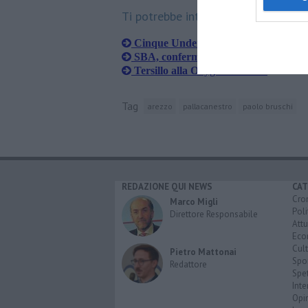
Ti potrebbe interessare anche:
Cinque Under per coach Pacini
SBA, confermati Castelli, Nencioli e 
Tersillo alla Oxygen Bassano
Tag
arezzo
pallacanestro
paolo bruschi
REDAZIONE QUI NEWS
CAT
Cro
Marco Migli
Poli
Direttore Responsabile
Attu
Eco
Cult
Pietro Mattonai
Spo
Redattore
Spet
Inte
Opi