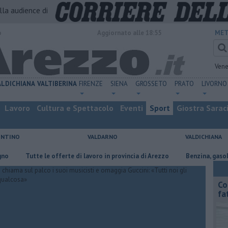
alla audience di
o
Aggiornato alle 18:55
MET
Vene
ALDICHIANA
VALTIBERINA
FIRENZE
SIENA
GROSSETO
PRATO
LIVORNO
Lavoro
Cultura e Spettacolo
Eventi
Sport
Giostra Sarac
ENTINO
VALDARNO
VALDICHIANA
​Tutte le offerte di lavoro in provincia di Arezzo
​Benzina, gasolio, gpl, 
Co
fa