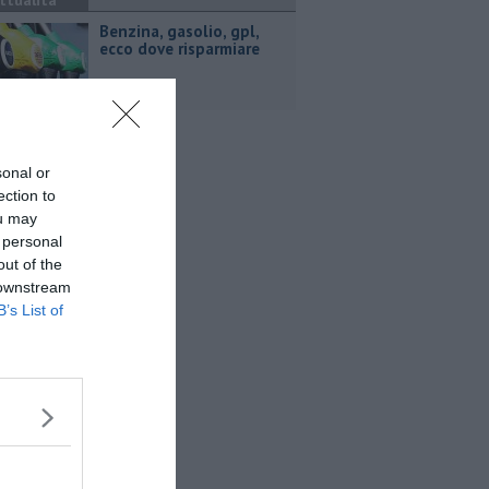
ttualità
​Benzina, gasolio, gpl,
ecco dove risparmiare
sonal or
ection to
ou may
 personal
out of the
 downstream
B’s List of