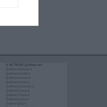
IL NETWORK QuiNews.net
QuiNewsAbetone.it
QuiNewsAmiata.it
QuiNewsAnimali.it
QuiNewsArezzo.it
QuiNewsCasentino.it
QuiNewsCecina.it
QuiNewsChianti.it
QuiNewsCuoio.it
QuiNewsElba.it