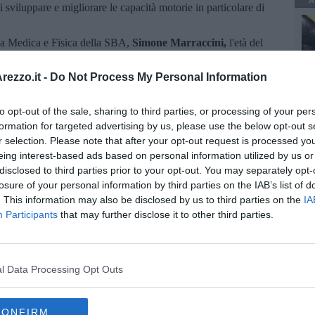
A
i sviluppare e migliorare le capacità motorie in particolare di
rea Medica e Fisica della SBA,
Simone Marraccini,
l'età del
coordinative è particolarmente favorevole allo sviluppo della
erranno stimolate con appropriate esercitazioni e giochi. Il
ezzo.it -
Do Not Process My Personal Information
e Marraccini, sarà quella di proporre giochi di movimento che
 motori di base quali camminare, correre, saltare, lanciare le
to opt-out of the sale, sharing to third parties, or processing of your per
li, rotolare, strisciare e arrampicare.
formation for targeted advertising by us, please use the below opt-out s
basket della Nova Verta Scuola Basket Arezzo completano una
r selection. Please note that after your opt-out request is processed y
 a 360 gradi, per tutti coloro che volessero informazioni sulle
eing interest-based ads based on personal information utilized by us or
di al venerdi con orario 17.30-19.30 presso la Palestra in Zona
disclosed to third parties prior to your opt-out. You may separately opt-
ltare il sito internet
www.sba-arezzo.it
.
losure of your personal information by third parties on the IAB’s list of
. This information may also be disclosed by us to third parties on the
IA
Participants
that may further disclose it to other third parties.
oscana iscriviti alla
Newsletter QUInews - ToscanaMedia.
l Data Processing Opt Outs
amente nella tua casella di posta.
CONFIRM