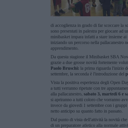
di accoglienza in grado di far scoccare la sc
sono presentati in palestra per giocare ad u
minibasket impara infatti a stare insieme ai 
iniziando un percorso nella pallacanestro ne
apprendimento.
Da questa stagione il Minibasket SBA Nov
grazie a due grosse novità fortemente volu
Paolo Bruschi:
la prima riguarda l'inizio d
settembre, la seconda è l'introduzione del
p
Vista la positiva esperienza degli Open Day
a tutti verranno ripetute con tre appuntamen
alla pallacanestro,
sabato 3, martedi 6 e 
si apriranno a tutti coloro che vorranno av
invece da giovedi 1 settembre con i gruppi E
netto anticipo su quanto fatto in passato.
Dal punto di vista dell'attività la novità ch
di un preparatore atletico alla normale attiv