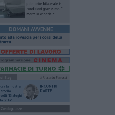
polmonite bilaterale in
condizioni gravissime. E'
morta in ospedale
DOMANI AVVENNE
onto alla rovescia per i corsi della
trarca
ui Blog
di Riccardo Ferrucci
INCONTRI
ucca la mostra
D'ARTE
Marcello
selli “Dialoghi
la città"
Condoglianze