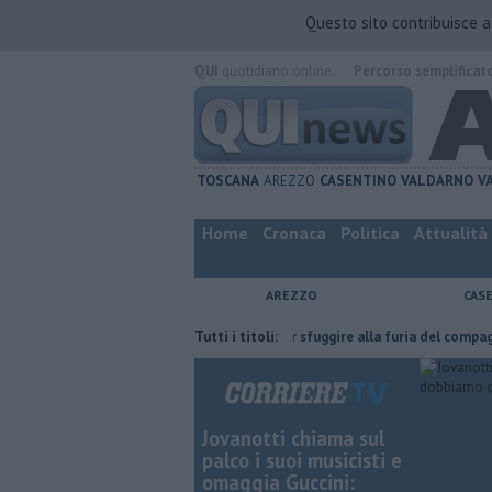
Questo sito contribuisce 
QUI
quotidiano online.
Percorso semplificat
TOSCANA
AREZZO
CASENTINO
VALDARNO
V
Home
Cronaca
Politica
Attualità
AREZZO
CAS
'ha fatta
Nascosta in un bar per sfuggire alla furia del compagno
Tutti i titoli:
Jovanotti chiama sul
palco i suoi musicisti e
omaggia Guccini: