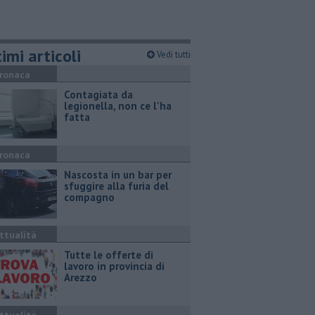
imi articoli
Vedi tutti
ronaca
Contagiata da
legionella, non ce l'ha
fatta
ronaca
Nascosta in un bar per
sfuggire alla furia del
compagno
ttualità
​Tutte le offerte di
lavoro in provincia di
Arezzo