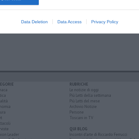
Data Deletion
Data Access
Privacy Policy
Provenzal
EGORIE
RUBRICHE
naca
Le notizie di oggi
tica
Più Letti della settimana
alità
Più Letti del mese
nomia
Archivio Notizie
ura
Persone
rt
Toscani in TV
tacoli
rviste
QUI BLOG
nion Leader
Incontri d'arte di Riccardo Ferrucci