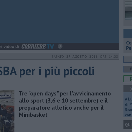
​C
Pe
SABATO
27 AGOSTO 2016
ORE 14:00
SBA per i più piccoli
Q
Tre "open days" per l'avvicinamento
allo sport (3,6 e 10 settembre) e il
A L
di 
preparatore atletico anche per il
Scar
Minibasket
con 
QUI