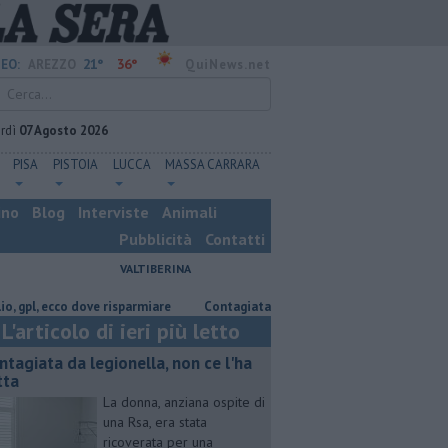
21°
36°
EO:
AREZZO
QuiNews.net
rdì
07 Agosto 2026
PISA
PISTOIA
LUCCA
MASSA CARRARA
ino
Blog
Interviste
Animali
Pubblicità
Contatti
VALTIBERINA
ecco dove risparmiare
Contagiata da legionella, non ce l'ha fatta
Na
L'articolo di ieri più letto
ntagiata da legionella, non ce l'ha
tta
La donna, anziana ospite di
una Rsa, era stata
ricoverata per una