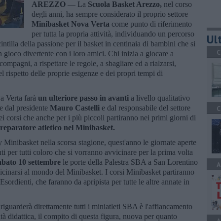
AREZZO —
La
Scuola Basket Arezzo,
nel corso
degli anni, ha sempre considerato il proprio settore
Minibasket Nova Verta
come punto di riferimento
per tutta la propria attività, individuando un percorso
Ult
intilla della passione per il basket in centinaia di bambini che si
C
n gioco divertente con i loro amici. Chi inizia a giocare a
compagni, a rispettare le regole, a sbagliare ed a rialzarsi,
l rispetto delle proprie esigenze e dei propri tempi di
a Verta farà
un ulteriore passo in avanti
a livello qualitativo
te dal presidente
Mauro Castelli
e dal responsabile del settore
C
ei corsi che anche per i più piccoli partiranno nei primi giorni di
reparatore atletico nel Minibasket.
 Minibasket nella scorsa stagione, quest'anno le giornate aperte
ti per tutti coloro che si vorranno avvicinare per la prima volta
sabato 10 settembre
le porte della Palestra SBA a San Lorentino
A
vicinarsi al mondo del Minibasket. I corsi Minibasket partiranno
sordienti, che faranno da apripista per tutte le altre annate in
e riguarderà direttamente tutti i miniatleti SBA è l'affiancamento
ità didattica, il compito di questa figura, nuova per quanto