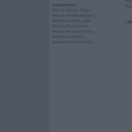
Imp
Collaboratori
Pro
Marcella Bitozzi, Sergio
Braccini, Michele Bufalino,
Valentina Caffieri, Linda
CO
Giuliani, Dina Laurenzi,
Monica Nocciolini, Paolo
Nocentini, Gabriele
Santarnecchi, Paola Silvi.