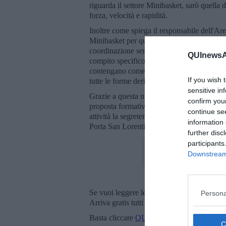
riguarda il settore Minibasket, sarò quella d
forza, velocità e rapidità.
Inoltre come spiega il responsabile dell'A
Minibasket per quanto riguarda le capacità 
coordinazione senso motoria, capacità che v
QUInewsAr
compito specifico del preparatore, prosegu
contengano come aspetto primario gli schemi
If you wish 
tutte le forme derivanti come superare ostaco
sensitive in
Grazie a questa nuova figura i corsi Mini
confirm you
proposta formativa di avviamento allo sport
continue se
attività la segreteria SBA è aperta dal lune
information 
Porta San Lorentino oppure è possibile consu
further disc
participants
Downstream 
Se vuoi leggere le notizie principali della T
Persona
Arriva gratis tutti i giorni alle 20:00 dirett
Basta cliccare
QUI