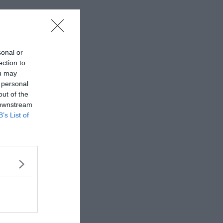
sonal or
ection to
ou may
 personal
out of the
 downstream
B’s List of