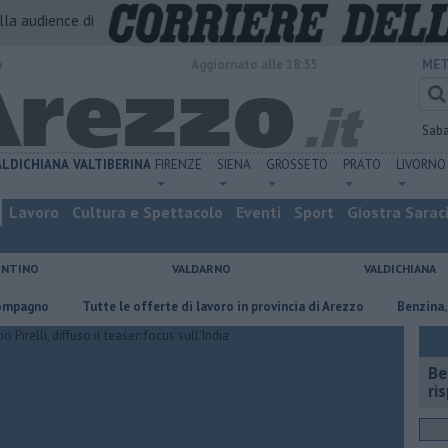
alla audience di
o
Aggiornato alle 18:55
MET
Sab
ALDICHIANA
VALTIBERINA
FIRENZE
SIENA
GROSSETO
PRATO
LIVORNO
Lavoro
Cultura e Spettacolo
Eventi
Sport
Giostra Sarac
ENTINO
VALDARNO
VALDICHIANA
​Tutte le offerte di lavoro in provincia di Arezzo
​Benzina, gasolio,
​B
ri