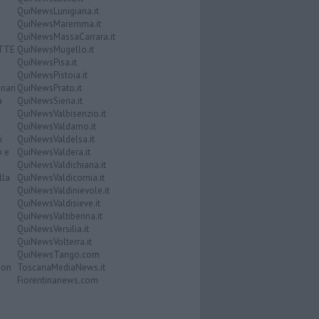
QuiNewsLunigiana.it
QuiNewsMaremma.it
QuiNewsMassaCarrara.it
ATTE
QuiNewsMugello.it
QuiNewsPisa.it
QuiNewsPistoia.it
nari
QuiNewsPrato.it
a
QuiNewsSiena.it
QuiNewsValbisenzio.it
QuiNewsValdarno.it
i
QuiNewsValdelsa.it
o e
QuiNewsValdera.it
QuiNewsValdichiana.it
lla
QuiNewsValdicornia.it
QuiNewsValdinievole.it
QuiNewsValdisieve.it
QuiNewsValtiberina.it
QuiNewsVersilia.it
QuiNewsVolterra.it
QuiNewsTango.com
Don
ToscanaMediaNews.it
Fiorentinanews.com