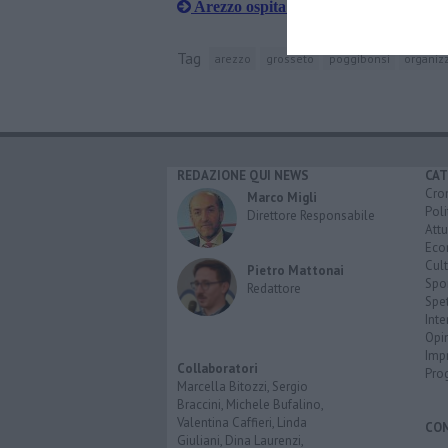
​Arezzo ospita il meeting europeo sull’
Tag
arezzo
grosseto
poggibonsi
organiz
REDAZIONE QUI NEWS
CAT
Cro
Marco Migli
Poli
Direttore Responsabile
Attu
Eco
Cult
Pietro Mattonai
Spo
Redattore
Spet
Inte
Opi
Imp
Collaboratori
Pro
Marcella Bitozzi, Sergio
Braccini, Michele Bufalino,
Valentina Caffieri, Linda
CO
Giuliani, Dina Laurenzi,