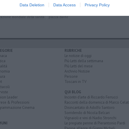
abitare
Data Deletion
Data Access
Privacy Policy
zazione mondiale della sanità
piazza dante
EGORIE
RUBRICHE
naca
Le notizie di oggi
tica
Più Letti della settimana
alità
Più Letti del mese
nomia
Archivio Notizie
ura
Persone
rt
Toscani in TV
tacoli
rviste
QUI BLOG
nion Leader
Incontri d'arte di Riccardo Ferrucci
rese & Professioni
Racconti della domenica di Marco Celat
grammazione Cinema
Disincantato di Adolfo Santoro
Sorridendo di Nicola Belcari
Vignaioli e vini di Nadio Stronchi
MUNI
Le pregiate penne di Pierantonio Pardi
Pagine allegre di Gianni Micheli