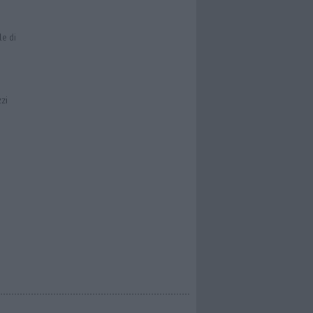
le di
zzi