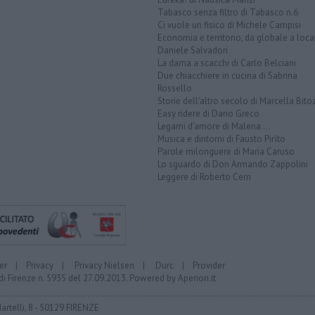
Tabasco senza filtro di Tabasco n.6
Ci vuole un fisico di Michele Campisi
Economia e territorio, da globale a loca
Daniele Salvadori
La dama a scacchi di Carlo Belciani
Due chiacchiere in cucina di Sabrina
Rossello
Storie dell'altro secolo di Marcella Bito
Easy ridere di Dario Greco
Legami d'amore di Malena ...
Musica e dintorni di Fausto Pirìto
Parole milonguere di Maria Caruso
Lo sguardo di Don Armando Zappolini
Leggere di Roberto Cerri
er
|
Privacy
|
Privacy Nielsen
|
Durc
|
Provider
di Firenze n. 5935 del 27.09.2013. Powered by
Aperion.it
Martelli, 8 - 50129 FIRENZE