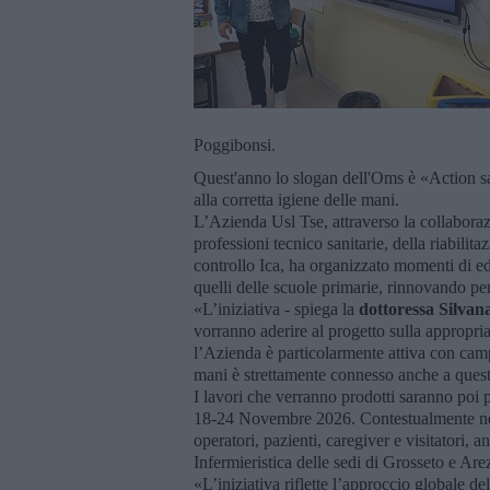
Poggibonsi.
Quest'anno lo slogan dell'Oms è «Action sa
alla corretta igiene delle mani.
L’Azienda Usl Tse, attraverso la collaboraz
professioni tecnico sanitarie, della riabilita
controllo Ica, ha organizzato momenti di ed
quelli delle scuole primarie, rinnovando per
«L’iniziativa - spiega la
dottoressa Silvana
vorranno aderire al progetto sulla appropria
l’Azienda è particolarmente attiva con cam
mani è strettamente connesso anche a ques
I lavori che verranno prodotti saranno poi p
18-24 Novembre 2026. Contestualmente negli
operatori, pazienti, caregiver e visitatori, 
Infermieristica delle sedi di Grosseto e Are
«L’iniziativa riflette l’approccio globale d