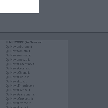
IL NETWORK QuiNews.net
QuiNewsAbetone.it
QuiNewsAmiata.it
QuiNewsAnimali.it
QuiNewsArezzo.it
QuiNewsCasentino.it
QuiNewsCecina.it
QuiNewsChianti.it
QuiNewsCuoio.it
QuiNewsElba.it
i
QuiNewsEmpolese.it
QuiNewsFirenze.it
QuiNewsGarfagnana.it
QuiNewsGrosseto.it
QuiNewsLivorno.it
QuiNewsLucca.it