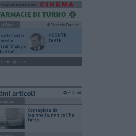
ui Blog
di Riccardo Ferrucci
INCONTRI
ucca la mostra
D'ARTE
Marcello
selli “Dialoghi
la città"
Condoglianze
imi articoli
Vedi tutti
ronaca
Contagiata da
legionella, non ce l'ha
fatta