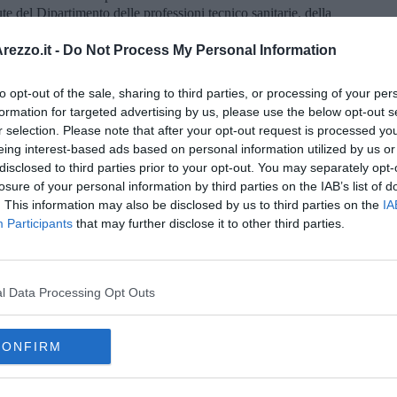
te del Dipartimento delle professioni tecnico sanitarie, della
accia la visione della ‘Planetary Health’, educando i più giovani
nsapevole protegga non solo il singolo, ma l’intero ecosistema
ezzo.it -
Do Not Process My Personal Information
per il prossimo anno scolastico la ‘Sfida delle Idee’: un invito
soluzioni creative per rendere la lotta all'antibiotico resistenza
to opt-out of the sale, sharing to third parties, or processing of your per
ioni toccano in maniera trasversale tutte le aree della rete scuole
formation for targeted advertising by us, please use the below opt-out s
r selection. Please note that after your opt-out request is processed y
’igiene delle mani si sono tenute all’ospedale di Arezzo e del
eing interest-based ads based on personal information utilized by us or
e a Grosseto, in occasione della Settimana della salute.
disclosed to third parties prior to your opt-out. You may separately opt-
losure of your personal information by third parties on the IAB’s list of
. This information may also be disclosed by us to third parties on the
IA
Participants
that may further disclose it to other third parties.
oscana iscriviti alla
Newsletter QUInews - ToscanaMedia.
amente nella tua casella di posta.
l Data Processing Opt Outs
CONFIRM
i nei guai