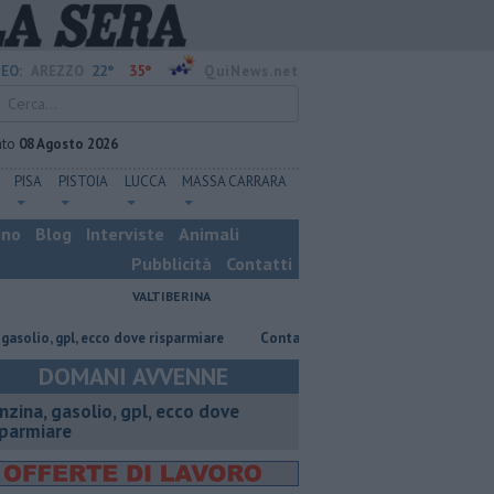
22°
35°
EO:
AREZZO
QuiNews.net
ato
08 Agosto 2026
PISA
PISTOIA
LUCCA
MASSA CARRARA
ino
Blog
Interviste
Animali
Pubblicità
Contatti
VALTIBERINA
 gpl, ecco dove risparmiare
Contagiata da legionella, non ce l'ha fatta
DOMANI AVVENNE
enzina, gasolio, gpl, ecco dove
sparmiare