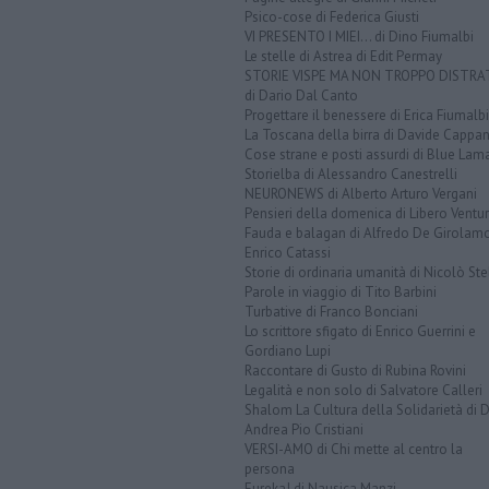
Psico-cose di Federica Giusti
VI PRESENTO I MIEI... di Dino Fiumalbi
Le stelle di Astrea di Edit Permay
STORIE VISPE MA NON TROPPO DISTR
di Dario Dal Canto
Progettare il benessere di Erica Fiumalbi
La Toscana della birra di Davide Cappan
Cose strane e posti assurdi di Blue Lam
Storielba di Alessandro Canestrelli
NEURONEWS di Alberto Arturo Vergani
Pensieri della domenica di Libero Ventur
Fauda e balagan di Alfredo De Girolam
Enrico Catassi
Storie di ordinaria umanità di Nicolò Ste
Parole in viaggio di Tito Barbini
Turbative di Franco Bonciani
Lo scrittore sfigato di Enrico Guerrini e
Gordiano Lupi
Raccontare di Gusto di Rubina Rovini
Legalità e non solo di Salvatore Calleri
Shalom La Cultura della Solidarietà di 
Andrea Pio Cristiani
VERSI-AMO di Chi mette al centro la
persona
Eureka! di Nausica Manzi