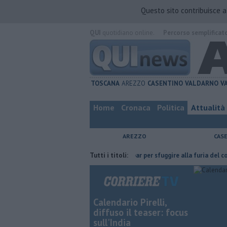
Questo sito contribuisce 
QUI
quotidiano online.
Percorso semplificat
TOSCANA
AREZZO
CASENTINO
VALDARNO
V
Home
Cronaca
Politica
Attualità
AREZZO
CAS
n ce l'ha fatta
Nascosta in un bar per sfuggire alla furia del compagno
Tutti i titoli:
Calendario Pirelli,
diffuso il teaser: focus
sull'India