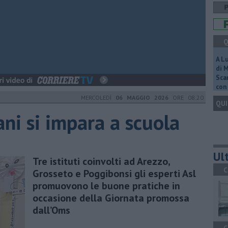
Q
A L
di 
Scar
con 
MERCOLEDÌ
06 MAGGIO 2026
ORE 08:20
QUI
ani si impara a scuola
Ult
Tre istituti coinvolti ad Arezzo,
C
Grosseto e Poggibonsi gli esperti Asl
promuovono le buone pratiche in
occasione della Giornata promossa
dall’Oms