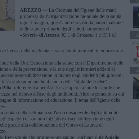
C
AREZZO —
La Giornata dell’Igiene delle mani
promossa dall’Organizzazione mondiale della sanità
ogni 5 maggio, quest’anno ha visto la partecipazione
delle scuole primarie degli istituti comprensivi
«Severi» di Arezzo
, IC 1 di Grosseto 1 e IC 1 di
A
ve lives», nella mattinata si sono tenuti momenti di educazione
ione della Uoc Educazione alla salute con il Dipartimento delle
zione e della prevenzione, e la rete degli infermieri addetti al
A
ucazione/sensibilizzazione in favore degli studenti più giovani,
 il secondo anno anche il lancio della "sfida delle idee".
 Pilia
, referente Ica per Asl Tse - è aperta a tutte le scuole che
tezza nel ricorso all'uso degli antibiotici. Altro argomento su cui
pagne di informazione ed educazione. Il tema dell’igiene delle
to».
resentati nella settimana sull'uso consapevole degli antibiotici
 ospedali ci saranno iniziative di sensibilizzazione degli
anche grazie alla collaborazione del Corso di Laurea di
zzo.
ella Rete scuole che promuovono salute - dichiara il
dr Aniello