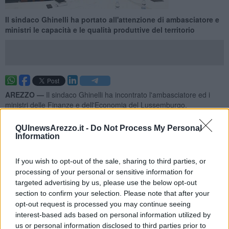
Il sindaco Ghinelli ha portato all'attenzione di ambasciatore e
ministri le capacità e le qualità produttive del territorio
AREZZO —
Il sindaco Ghinelli ha incontrato l'ambasciatore ed i
ministri delle Finanze e dell'Economia del Lussemburgo.
Il vertice, voluto dallo stesso rappresentante del granducato in Italia
QUInewsArezzo.it -
Do Not Process My Personal
ed organizzato dalla Camera di Commercio di Firenze, è servito al
Information
primo cittadino aretino per rappresentare le qualità produttive che il
territorio è in grado di esprimere.
If you wish to opt-out of the sale, sharing to third parties, or
processing of your personal or sensitive information for
targeted advertising by us, please use the below opt-out
section to confirm your selection. Please note that after your
Particolare attenzione è stata riservata alle tecnologie
opt-out request is processed you may continue seeing
dell'informazione e della comunicazione e a quelle dell'industria
interest-based ads based on personal information utilized by
spaziale.
us or personal information disclosed to third parties prior to