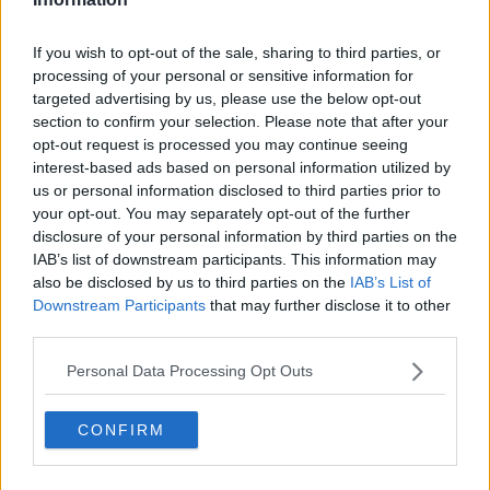
corso Italia compreso tra via Spinello e via Roma e in piazza San
Jacopo.
If you wish to opt-out of the sale, sharing to third parties, or
Lavori stradali interesseranno vari punti del territorio comunale a
processing of your personal or sensitive information for
partire da lunedì 21 ottobre: fino al primo novembre è previsto il
targeted advertising by us, please use the below opt-out
divieto di utilizzare il marciapiede di via Marco Perennio dal civico
69/1 per 5 metri di lunghezza con orario 8,30 – 17,30.
section to confirm your selection. Please note that after your
Nell’adiacente carreggiata scatta il divieto di sosta con rimozione
opt-out request is processed you may continue seeing
esteso anche a un tratto di 15 metri limitrofo al distributore.
interest-based ads based on personal information utilized by
Attenzione al senso unico alternato regolato da movieri dal civico
us or personal information disclosed to third parties prior to
69/1 all’intersezione con la viabilità principale di via Marco
your opt-out. You may separately opt-out of the further
Perennio.
disclosure of your personal information by third parties on the
IAB’s list of downstream participants. This information may
also be disclosed by us to third parties on the
IAB’s List of
Downstream Participants
that may further disclose it to other
third parties.
Fino a venerdì 25 ottobre scattano il divieto di sosta con rimozione
e il restringimento di carreggiata in via San Bernardino da Siena
Personal Data Processing Opt Outs
per 20 metri a partire dal civico 29 e in via Giovanbattista Vico dal
civico 7 per una lunghezza di 15 metri e dal civico 7/A per una
lunghezza di 10 metri, il senso unico alternato regolato da
CONFIRM
semaforo o movieri in caso di traffico intenso nel tratto di via di
Montione Alto compreso fra il civico 90/C e il civico 100 e in località
Olmo dal civico 186 per 20 metri di lunghezza, il divieto di sosta con