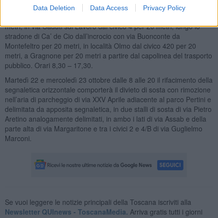
rimozione e il senso unico alternato regolato da semaforo o movieri
Data Deletion
Data Access
Privacy Policy
in caso di traffico intenso in via Vittorio Veneto dal civico 186 per 20
metri, in via Caduti sul Lavoro dal civico 4 per 20 metri, lungo lo
stradone di Ca’ de Cio dall’incrocio con via Buonconte da
Montefeltro per 20 metri, in località Olmo dal civico 420 per 20
metri, a Gragnone per 20 metri a partire dal capolinea del trasporto
pubblico. Orari 8,30 – 17,30.
Martedì 22 e mercoledì 23 ottobre dalle 8 alle 20 il rifacimento della
segnaletica orizzontale comporterà il divieto di sosta con rimozione
nell’aria di parcheggio di via XXV Aprile adiacente al parco Pertini e
delimitata da apposita segnaletica, in due stalli di sosta di via Pietro
Aretino analogamente delimitati, in ambo i lati di via Assab e della
parte alta di via Margaritone e tra i civici 2 e 4/B di via Guglielmo
Marconi.
Se vuoi leggere le notizie principali della Toscana iscriviti alla
Newsletter QUInews - ToscanaMedia.
Arriva gratis tutti i giorni