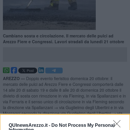
Cambiano sosta e circolazione. Il mercato delle pulci ad
Arezzo Fiere e Congressi. Lavori stradali da lunedì 21 ottobre
AREZZO —
Doppio evento fieristico domenica 20 ottobre: il
mercato delle pulci ad Arezzo Fiere e Congressi comporterà dalle
14 alle 20 di sabato 19 e dalle 8 alle 20 di domenica 20 ottobre il
divieto di sosta con rimozione in via Fleming, in via Spallanzani e in
via Ferraris e il senso unico di circolazione in via Fleming secondo
la direzione via Spallanzani → via Guglielmo degli Ubertini e in via
Morgagni secondo la direzione via Guglielmo degli Ubertini → via
Spallanzani. Per il mercatino dei ragazzi del Calcit, dalle 6 alle 20
scattano i divieti di transito e di sosta con rimozione nel tratto di
QUInewsArezzo.it -
Do Not Process My Personal
Information