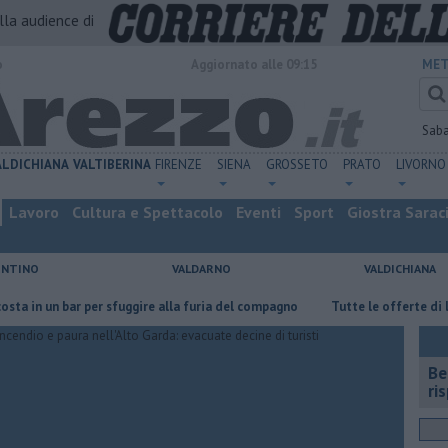
alla audience di
o
Aggiornato alle 09:15
MET
Sab
ALDICHIANA
VALTIBERINA
FIRENZE
SIENA
GROSSETO
PRATO
LIVORNO
Lavoro
Cultura e Spettacolo
Eventi
Sport
Giostra Sarac
ENTINO
VALDARNO
VALDICHIANA
n bar per sfuggire alla furia del compagno
​Tutte le offerte di lavoro i
​B
ri