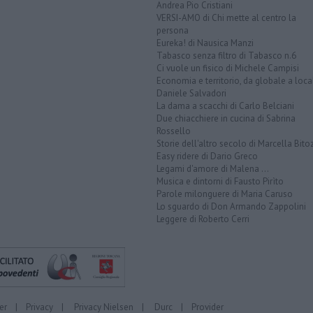
Andrea Pio Cristiani
VERSI-AMO di Chi mette al centro la
persona
Eureka! di Nausica Manzi
Tabasco senza filtro di Tabasco n.6
Ci vuole un fisico di Michele Campisi
Economia e territorio, da globale a loca
Daniele Salvadori
La dama a scacchi di Carlo Belciani
Due chiacchiere in cucina di Sabrina
Rossello
Storie dell'altro secolo di Marcella Bito
Easy ridere di Dario Greco
Legami d'amore di Malena ...
Musica e dintorni di Fausto Pirìto
Parole milonguere di Maria Caruso
Lo sguardo di Don Armando Zappolini
Leggere di Roberto Cerri
er
|
Privacy
|
Privacy Nielsen
|
Durc
|
Provider