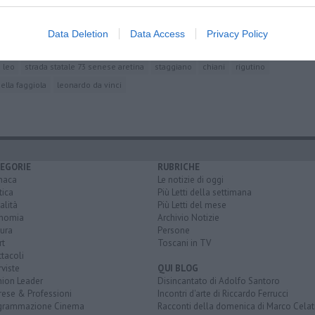
macie
del Saracino
Data Deletion
Data Access
Privacy Policy
 leo
strada statale 73 senese aretina
staggiano
chiani
rigutino
ella faggiola
leonardo da vinci
EGORIE
RUBRICHE
naca
Le notizie di oggi
tica
Più Letti della settimana
alità
Più Letti del mese
nomia
Archivio Notizie
ura
Persone
rt
Toscani in TV
tacoli
rviste
QUI BLOG
nion Leader
Disincantato di Adolfo Santoro
rese & Professioni
Incontri d'arte di Riccardo Ferrucci
grammazione Cinema
Racconti della domenica di Marco Celat