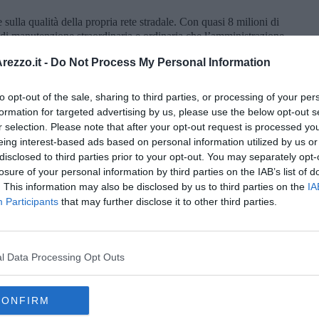
ulla qualità della propria rete stradale. Con quasi 8 milioni di
 di manutenzione straordinaria e ordinaria che l’amministrazione
capillari sia nel centro urbano che nelle frazioni. Un impegno che
ezzo.it -
Do Not Process My Personal Information
rie strategiche ma che in passato ha già visto interventi
a Calamandrei. Voglio sottolineare che queste opere nascono da
olontà politica: quella di destinare risorse consistenti e continue
to opt-out of the sale, sharing to third parties, or processing of your per
dimostra l’importante disponibilità economica che abbiamo
formation for targeted advertising by us, please use the below opt-out s
oli che la sicurezza e il decoro della città passano anche da un
r selection. Please note that after your opt-out request is processed y
uesta strada, con un occhio attento alle esigenze dei cittadini e
eing interest-based ads based on personal information utilized by us or
l’assessore Alessandro Casi
.
disclosed to third parties prior to your opt-out. You may separately opt-
losure of your personal information by third parties on the IAB’s list of
. This information may also be disclosed by us to third parties on the
IA
Participants
that may further disclose it to other third parties.
oscana iscriviti alla
Newsletter QUInews - ToscanaMedia.
l Data Processing Opt Outs
amente nella tua casella di posta.
CONFIRM