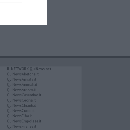
IL NETWORK QuiNews.net
QuiNewsAbetone.it
QuiNewsAmiata.it
QuiNewsAnimali.it
QuiNewsArezzo.it
QuiNewsCasentino.it
QuiNewsCecina.it
QuiNewsChianti.it
QuiNewsCuoio.it
QuiNewsElba.it
QuiNewsEmpolese.it
i
QuiNewsFirenze.it