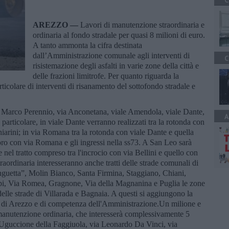
C
AREZZO —
Lavori di manutenzione straordinaria e
ordinaria al fondo stradale per quasi 8 milioni di euro.
A tanto ammonta la cifra destinata
dall’Amministrazione comunale agli interventi di
C
risistemazione degli asfalti in varie zone della città e
delle frazioni limitrofe. Per quanto riguarda la
rticolare di interventi di risanamento del sottofondo stradale e
i via Marco Perennio, via Anconetana, viale Amendola, viale Dante,
A
 particolare, in viale Dante verranno realizzati tra la rotonda con
Chiarini; in via Romana tra la rotonda con viale Dante e quella
maforo con via Romana e gli ingressi nella ss73. A San Leo sarà
le nel tratto compreso tra l'incrocio con via Bellini e quello con
aordinaria interesseranno anche tratti delle strade comunali di
inguetta”, Molin Bianco, Santa Firmina, Staggiano, Chiani,
ppi, Via Romea, Gragnone, Via della Magnanina e Puglia le zone
delle strade di Villarada e Bagnaia. A questi si aggiungono la
ato di Arezzo e di competenza dell'Amministrazione.Un milione e
 manutenzione ordinaria, che interesserà complessivamente 5
ia Uguccione della Faggiuola, via Leonardo Da Vinci, via