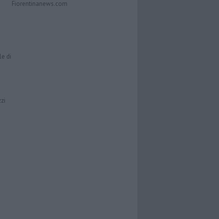
Fiorentinanews.com
le di
zzi