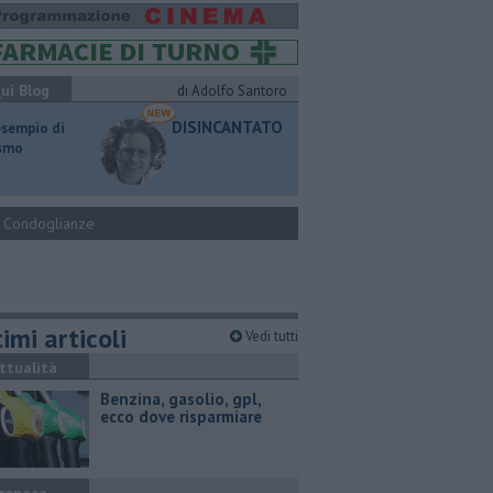
ui Blog
di Adolfo Santoro
DISINCANTATO
esempio di
ismo
Condoglianze
imi articoli
Vedi tutti
ttualità
​Benzina, gasolio, gpl,
ecco dove risparmiare