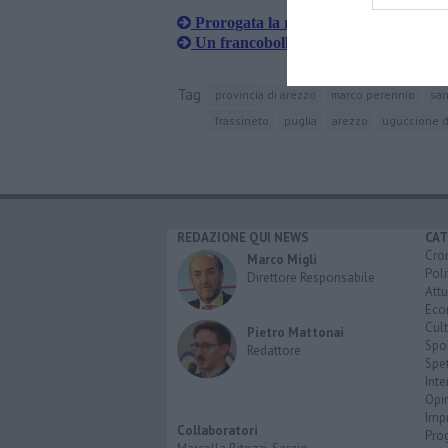
Prorogata la raccolta punti nelle Far
Un francobollo dedicato alla Giostra 
Tag
provincia di arezzo
marco perennio
san
frassineto
puglia
arezzo
uguccione d
REDAZIONE QUI NEWS
CAT
Cro
Marco Migli
Poli
Direttore Responsabile
Attu
Eco
Cult
Pietro Mattonai
Spo
Redattore
Spet
Inte
Opi
Imp
Collaboratori
Pro