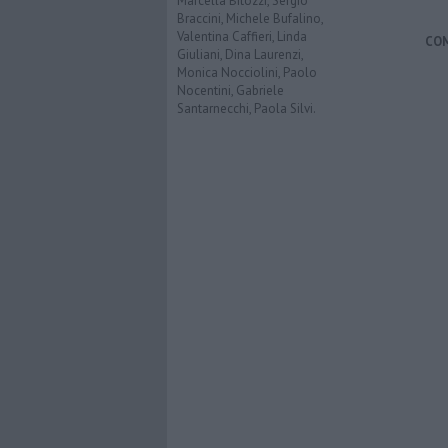
Marcella Bitozzi, Sergio
Braccini, Michele Bufalino,
Valentina Caffieri, Linda
CO
Giuliani, Dina Laurenzi,
Monica Nocciolini, Paolo
Nocentini, Gabriele
Santarnecchi, Paola Silvi.