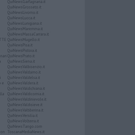
QuiNewsGarfagnana.it
QuiNewsGrosseto.it
QuiNewsLivorno.it
QuiNewsLucca.it
QuiNewsLunigiana.it
QuiNewsMaremma.it
QuiNewsMassaCarrara.it
ATTE
QuiNewsMugello.it
QuiNewsPisa.it
QuiNewsPistoia.it
nari
QuiNewsPrato.it
a
QuiNewsSiena.it
QuiNewsValbisenzio.it
QuiNewsValdarno.it
i
QuiNewsValdelsa.it
o e
QuiNewsValdera.it
QuiNewsValdichiana.it
lla
QuiNewsValdicornia.it
QuiNewsValdinievole.it
QuiNewsValdisieve.it
QuiNewsValtiberina.it
QuiNewsVersilia.it
QuiNewsVolterra.it
QuiNewsTango.com
Don
ToscanaMediaNews.it