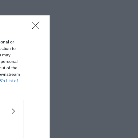
sonal or
ection to
ou may
 personal
out of the
 downstream
B’s List of