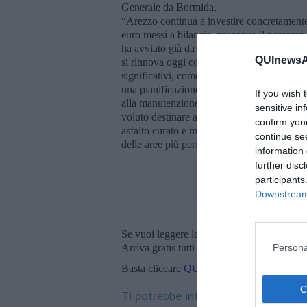
Generale da Bormida.
“Arezzo continua a investire concretamente s
euro messi a bilancio, prosegue il percorso
ha avviato già da due anni, con interventi 
QUInewsAr
si rinnova oggi con lavori importanti in arte
significativi, come quello effettuato in vi
una pianificazione attenta e da una precisa v
If you wish 
alla manutenzione delle nostre strade. Lo 
sensitive in
voluto destinare anche quest’anno, consapev
confirm you
asfalto curato e moderno. Continueremo su q
continue se
delle aree più periferiche”,
ha commentato 
information 
further disc
participants
Downstream 
Se vuoi leggere le notizie principali della T
Persona
Arriva gratis tutti i giorni alle 20:00 dirett
Basta cliccare
QUI
Ti potrebbe interessare anche: