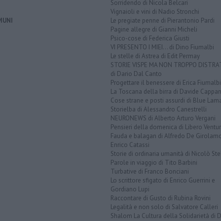
Sorridendo di Nicola Belcari
Vignaioli e vini di Nadio Stronchi
MUNI
Le pregiate penne di Pierantonio Pardi
Pagine allegre di Gianni Micheli
Psico-cose di Federica Giusti
VI PRESENTO I MIEI... di Dino Fiumalbi
Le stelle di Astrea di Edit Permay
STORIE VISPE MA NON TROPPO DISTR
di Dario Dal Canto
Progettare il benessere di Erica Fiumalbi
La Toscana della birra di Davide Cappan
Cose strane e posti assurdi di Blue Lam
Storielba di Alessandro Canestrelli
NEURONEWS di Alberto Arturo Vergani
Pensieri della domenica di Libero Ventur
Fauda e balagan di Alfredo De Girolam
Enrico Catassi
Storie di ordinaria umanità di Nicolò Ste
Parole in viaggio di Tito Barbini
Turbative di Franco Bonciani
Lo scrittore sfigato di Enrico Guerrini e
Gordiano Lupi
Raccontare di Gusto di Rubina Rovini
Legalità e non solo di Salvatore Calleri
Shalom La Cultura della Solidarietà di 