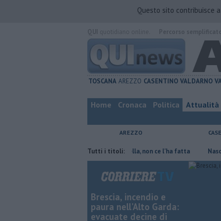
Questo sito contribuisce 
QUI
quotidiano online.
Percorso semplificat
TOSCANA
AREZZO
CASENTINO
VALDARNO
V
Home
Cronaca
Politica
Attualità
AREZZO
CAS
sparmiare
Contagiata da legionella, non ce l'ha fatta
Tutti i titoli:
Nascosta in u
Brescia, incendio e
paura nell'Alto Garda:
evacuate decine di