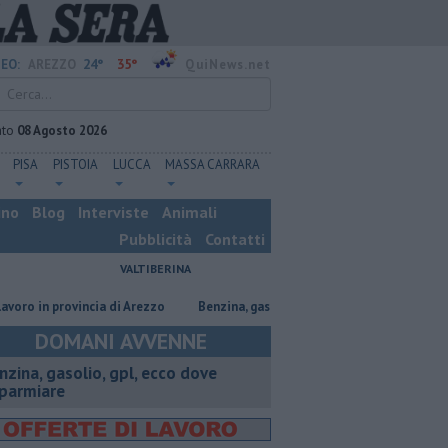
24°
35°
EO:
AREZZO
QuiNews.net
ato
08 Agosto 2026
PISA
PISTOIA
LUCCA
MASSA CARRARA
ino
Blog
Interviste
Animali
Pubblicità
Contatti
VALTIBERINA
n provincia di Arezzo
​Benzina, gasolio, gpl, ecco dove risparmiare
C
DOMANI AVVENNE
enzina, gasolio, gpl, ecco dove
sparmiare