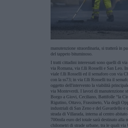
manutenzione straordinaria, si tratterà in pa
del tappeto bituminoso.
I tratti cittadini interessati sono quelli d
via Romana, via f.lli Rosselli e San Leo. In
viale f.lli Rosselli ed il semaforo con via 
con la ss73; in via f.lli Rosselli tra il se
oggetto dell'intervento la viabilità principa
via Monteverdi. I lavori di manutenzione str
Borgo a Giovi, Ceciliano, Battifolle “la C
Rigutino, Ottavo, Frassineto, Via degli O
industriali di San Zeno e del Gavardello e 
strada di Villarada, interna al centro abit
700mila euro del totale sarà destinato alla
chilometri di strade urbane, tra le quali v