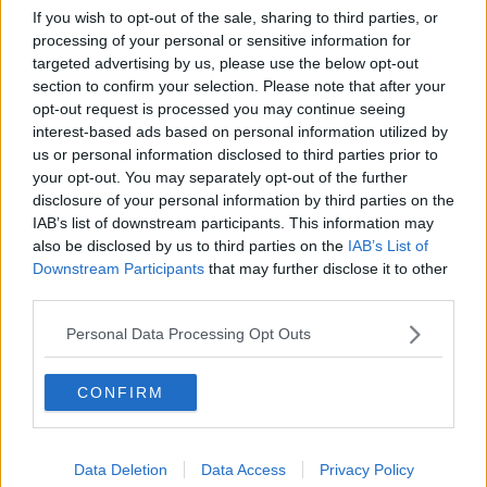
Lavori stradali e divieti alle porte della città
If you wish to opt-out of the sale, sharing to third parties, or
processing of your personal or sensitive information for
Due Mari, la delibera del consiglio comunale
targeted advertising by us, please use the below opt-out
section to confirm your selection. Please note that after your
Nuovo Ponte Buriano, la Regione stanzia 21
opt-out request is processed you may continue seeing
milioni
interest-based ads based on personal information utilized by
Nuovo Ponte Buriano, 21 milioni dalla Regione
us or personal information disclosed to third parties prior to
your opt-out. You may separately opt-out of the further
Arezzo casa promuove "Il futuro dell'abitare"
disclosure of your personal information by third parties on the
IAB’s list of downstream participants. This information may
Partono i lavori alla rotatoria di Santa Maria
also be disclosed by us to third parties on the
IAB’s List of
Downstream Participants
that may further disclose it to other
Il weekend del Saracino: come cambia la viabilità
third parties.
Personal Data Processing Opt Outs
Bimbimbici: i “superpoteri” della bicicletta
Alla scoperta della Setteponti
CONFIRM
Una mostra umoristica sulla Monnalisa
Data Deletion
Data Access
Privacy Policy
Chiuso il ponte sullo sfondo della Gioconda