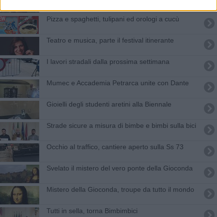
​Pizza e spaghetti, tulipani ed orologi a cucù
Teatro e musica, parte il festival itinerante
I lavori stradali dalla prossima settimana
Mumec e Accademia Petrarca unite con Dante
Gioielli degli studenti aretini alla Biennale
Strade sicure a misura di bimbe e bimbi sulla bici
Occhio al traffico, cantiere aperto sulla Ss 73
Svelato il mistero del vero ponte della Gioconda
Mistero della Gioconda, troupe da tutto il mondo
Tutti in sella, torna Bimbimbici