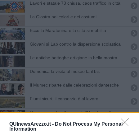
Lavori e statale 73 chiusa, caos traffico in città
La Giostra nei colori e nei costumi
Ecco la Maratonina e la città si mobilita
Giovani sì Lab contro la dispersione scolastica
Le antiche botteghe artigiane in bella mostra
Domenica la visita al museo fa il bis
Il Mumec riparte dalle celebrazioni dantesche
​Fiumi sicuri: il consorzio è al lavoro
Rivoluzione al traffico per la "Maratonina"
QUInewsArezzo.it -
Do Not Process My Personal
Primavera di meraviglia con le Giornate del Fai
Information