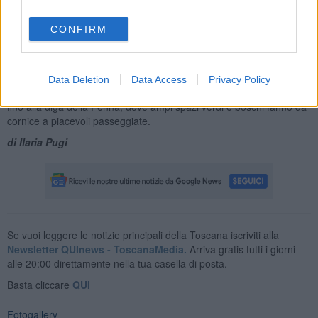
questa tesi ci sono le intuizioni del professor Carlo Starnazzi (1949-
2007) che riconobbe nello sfondo del celebre dipinto della
CONFIRM
“Gioconda” questo ponte romanico.
La bellezza di questo luogo
non è però dovuta solo al ponte ma
anche alla meravigliosa Riserva Naturale in cui esso è immerso,
Data Deletion
Data Access
Privacy Policy
un’area di circa sette chilometri lungo il letto dell’Arno che arriva
fino alla diga della Penna, dove ampi spazi verdi e boschi fanno da
cornice a piacevoli passeggiate.
di Ilaria Pugi
Se vuoi leggere le notizie principali della Toscana iscriviti alla
Newsletter QUInews - ToscanaMedia.
Arriva gratis tutti i giorni
alle 20:00 direttamente nella tua casella di posta.
Basta cliccare
QUI
Fotogallery