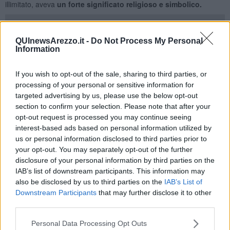
illimitato, aveva
un forte significato religioso e simbolico.
QUInewsArezzo.it -
Do Not Process My Personal
Information
Uno dei ponti che ancora oggi conserva la sua naturale bellezza è
Ponte Buriano
, unico punto di passaggio per chi vuole arrivare in
Valdarno percorrendo l’antica via e godere del panorama
If you wish to opt-out of the sale, sharing to third parties, or
paesaggistico circostante.
processing of your personal or sensitive information for
targeted advertising by us, please use the below opt-out
L’aspetto attuale del ponte romanico risale alla metà del 1200, ma
si hanno testimonianze della presenza, in epoca precedente, di un
section to confirm your selection. Please note that after your
ponte di legno che attraversava l’Arno in questa zona, conosciuta
opt-out request is processed you may continue seeing
allora come
Villa di Buriano, da cui il ponte
ha preso il nome.
interest-based ads based on personal information utilized by
us or personal information disclosed to third parties prior to
Oggi lo possiamo ammirare in tutta la sua bellezza, con le sette
your opt-out. You may separately opt-out of the further
arcate in pietra arenaria e i possenti sproni che arrivano fin quasi al
disclosure of your personal information by third parties on the
piano di calpestio. Nel corso dei secoli più di una volta sono stati
IAB’s list of downstream participants. This information may
compiuti interventi di rinforzo e restauro, in particolar modo dei
also be disclosed by us to third parties on the
IAB’s List of
piloni, messi a dura prova dalle piene dell’Arno.
Downstream Participants
that may further disclose it to other
Ma la fama di cui oggi gode il ponte è dovuta a
Leonardo da Vinci
third parties.
e ai suoi studi, effettuati tra il 1502 e 1503 su questo tratto
dell’Arno, per bonificare la Val di Chiana, tanto che, colpito dal
Personal Data Processing Opt Outs
paesaggio delle Balze, le disegnò in molti suoi dipinti. Ad avvalorare