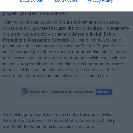
Data Deletion
Data Access
Privacy Policy
hanno scelto di aderire all’iniziativa promossa in occasione della
Festa di Tegoleto. La loro generosità ci permetterà di realizzare un
progetto che ci sta molto a cuore».
«Siamo lieti di aver potuto contribuire fattivamente con questa
donazione a supportare l’acquisto di nuovi presidi per l’allestimento
di questa nuova stanza – dichiarano
Antonio Incitti, Fabio
Ferradino e Alessandro Sacconi
-. Il nostro ringraziamento e
plauso va a tutti i volontari della 52esima Festa al Tegoleto che si
sono impegnati per ottenere questo importante risultato. Le nostre
due associazioni hanno sempre operato nel sociale con l’obiettivo
di finanziare progetti per la comunità e continueranno ad essere
aperte a iniziative di beneficenza. Un grazie caloroso a tutto il
reparto per l’abnegazione con cui svolge il proprio lavoro».
Se vuoi leggere le notizie principali della Toscana iscriviti alla
Newsletter QUInews - ToscanaMedia.
Arriva gratis tutti i giorni
alle 20:00 direttamente nella tua casella di posta.