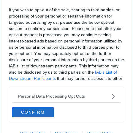
Alessandro Sacconi presidente Associazione Comunità & Tegoleto
Aps.
If you wish to opt-out of the sale, sharing to third parties, or
processing of your personal or sensitive information for
targeted advertising by us, please use the below opt-out
section to confirm your selection. Please note that after your
opt-out request is processed you may continue seeing
«Ringrazio la Usd Tegoleto e l’Associazione Comunità & Tegoleto
interest-based ads based on personal information utilized by
Aps per questa importante donazione – dice
Marco Martini,
us or personal information disclosed to third parties prior to
Direttore UOC Pediatria PO Arezzo
-. Questo denaro andrà ad
your opt-out. You may separately opt-out of the further
alimentare il nostro fondo con il quale abbiamo intenzione di
acquistare i dispositivi necessari ad allestire la nuova stanza delle
disclosure of your personal information by third parties on the
procedure, in prossimità del pronto soccorso pediatrico che si trova
IAB’s list of downstream participants. This information may
all’ingresso del nostro reparto».
also be disclosed by us to third parties on the
IAB’s List of
Downstream Participants
that may further disclose it to other
«Si tratta di una stanza importante per il lavoro dei professionisti
third parties.
sanitari e per la salute dei bambini – prosegue il
dr. Martini
-. In
questa stanza, infatti, saranno effettuate tutte quelle procedure che
Personal Data Processing Opt Outs
comportano la sedazione, propedeutica all’effettuazione di
trattamenti come la puntura lombare, accessi venosi complicati e
tutti quegli interventi di sedazione procedurale, importanti per
CONFIRM
permettere agli operatori sanitari di somministrare i trattamenti
necessari nella massima sicurezza per i piccoli pazienti. Un grazie
di cuore va anche alle persone che credono nel nostro lavoro e che