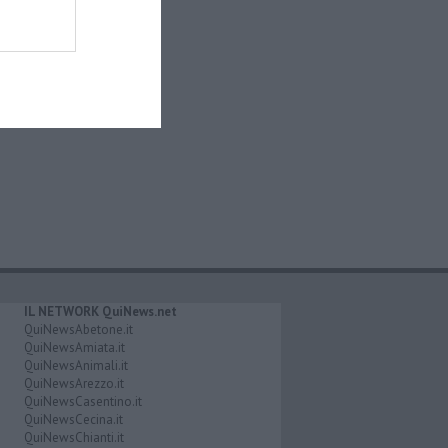
IL NETWORK QuiNews.net
QuiNewsAbetone.it
QuiNewsAmiata.it
QuiNewsAnimali.it
QuiNewsArezzo.it
QuiNewsCasentino.it
QuiNewsCecina.it
QuiNewsChianti.it