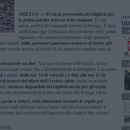
AREZZO —
Al via la prevendita dei biglietti per
la prima partita interna della stagione
. La più
Ult
attesa, perché al Comunale arriverà il Perugia. È stata
A
pubblicata oggi l'ordinanza del presidente della giunta
regionale che autorizza la presenza degli spettatori
obre quindi,
mille spettatori potranno assistere al derby più
ento sociale dovute al covid-19, lo spettacolo sarebbe stato di
clusivamente on-line
. Non una decisione dell'Arezzo, anche
A
i covid per evitare file e assembramenti ai botteghini. L'acquisto
it
a partire
dalle ore 14 di venerdì 2 e fino alle ore 12 di
i di tessera del tifoso dell'Arezzo calcio
, anche se scaduta.
ente,
saranno disponibili dei biglietti anche per gli ospiti.
i solo da possessori di tessera del tifoso del Perugia calcio.
C
o posto a sedere, tutti distanziati secondo le regole per
tatore sarà obbligato ad occupare solo ed esclusivamente il
scherina dal momento dell'ingresso allo stadio e fino a dopo
onibili