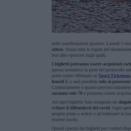
nelle manifestazioni sportive. Lunedì 5 ott
atteso
. Senza tutte le regole del distanziam
ben altro spessore sugli spalti.
I biglietti potranno essere acquistati es
questa normativa fa parte del protocollo ant
potrà essere effettuato su
Sport.Ticketone.
lunedì 5
, e sarà possibile
solo ai possessor
Contrariamente a quanto previsto inizialm
saranno solo 70
e potranno essere acquistat
Ad ogni biglietto Sara assegnato un
singol
evitare il diffondersi del covid
. Ogni spet
proprio posto a sedere e ad indossare la ma
esserne uscito.
Questi i prezzi dei biglietti per i settori disp