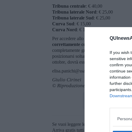
Tribuna centrale
: € 40,00
Tribuna laterale Nord
: € 25,00
Tribuna laterale Sud
: € 25,00
Curva Sud
: € 15,00
Curva Nord
: € 15,00
QUInewsAr
Per accedere allo stadio, chi avrà acquistato
correttamente compilata. Il modulo potrà 
completamente gratuito l'accesso per gli in
If you wish 
posizionarsi soltanto in un apposito settore 
sensitive in
ottobre, dovrà essere inviata una mail all'in
confirm you
elisa.panichi@ssarezzo.it
continue se
information 
Giulio Cirinei
further disc
© Riproduzione riservata
participants
Downstream 
Persona
Se vuoi leggere le notizie principali della T
Arriva gratis tutti i giorni alle 20:00 dirett