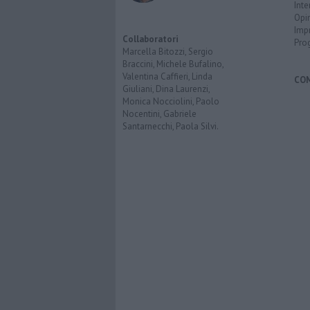
Inte
Opi
Imp
Collaboratori
Pro
Marcella Bitozzi, Sergio
Braccini, Michele Bufalino,
Valentina Caffieri, Linda
CO
Giuliani, Dina Laurenzi,
Monica Nocciolini, Paolo
Nocentini, Gabriele
Santarnecchi, Paola Silvi.