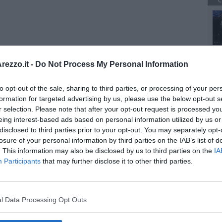
C
ezzo.it -
Do Not Process My Personal Information
 il biglietto
dovrà presentarsi con l'autocertificazione
essere scaricato insieme al biglietto d'ingresso
. Resta
validi al 100% e relativi accompagnatori, che potranno
to opt-out of the sale, sharing to third parties, or processing of your per
della tribuna laterale Nord. Per loro, entro le ore 19 di sabato 3
formation for targeted advertising by us, please use the below opt-out s
dirizzo
r selection. Please note that after your opt-out request is processed y
eing interest-based ads based on personal information utilized by us or
disclosed to third parties prior to your opt-out. You may separately opt-
losure of your personal information by third parties on the IAB’s list of
. This information may also be disclosed by us to third parties on the
IA
Participants
that may further disclose it to other third parties.
l Data Processing Opt Outs
oscana iscriviti alla
Newsletter QUInews - ToscanaMedia.
amente nella tua casella di posta.