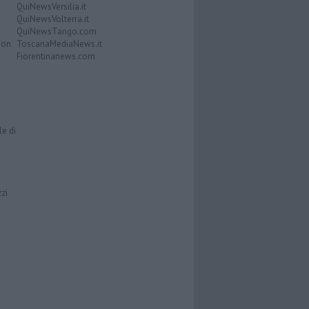
QuiNewsVersilia.it
QuiNewsVolterra.it
QuiNewsTango.com
Don
ToscanaMediaNews.it
Fiorentinanews.com
le di
zzi