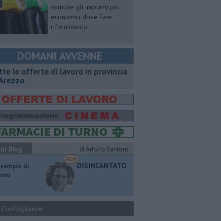
comune gli impianti più
economici dove fare
rifornimento.
DOMANI AVVENNE
utte le offerte di lavoro in provincia
 Arezzo
ui Blog
di Adolfo Santoro
DISINCANTATO
esempio di
ismo
Condoglianze