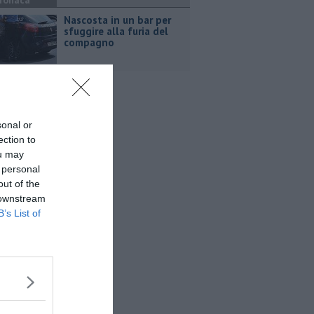
ronaca
Nascosta in un bar per
sfuggire alla furia del
compagno
sonal or
ection to
ou may
 personal
out of the
 downstream
B’s List of