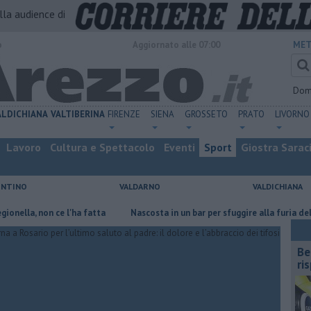
alla audience di
o
Aggiornato alle 07:00
MET
Dom
ALDICHIANA
VALTIBERINA
FIRENZE
SIENA
GROSSETO
PRATO
LIVORNO
Lavoro
Cultura e Spettacolo
Eventi
Sport
Giostra Sarac
ENTINO
VALDARNO
VALDICHIANA
 non ce l'ha fatta
Nascosta in un bar per sfuggire alla furia del compa
​B
ri