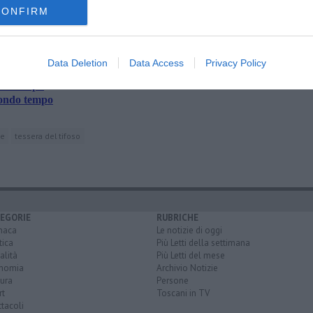
CONFIRM
Data Deletion
Data Access
Privacy Policy
ia
imo tempo
condo tempo
ne
tessera del tifoso
EGORIE
RUBRICHE
naca
Le notizie di oggi
tica
Più Letti della settimana
alità
Più Letti del mese
nomia
Archivio Notizie
ura
Persone
rt
Toscani in TV
tacoli