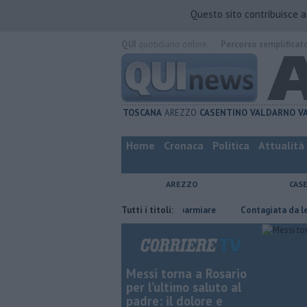
Questo sito contribuisce 
QUI
quotidiano online.
Percorso semplificat
TOSCANA
AREZZO
CASENTINO
VALDARNO
V
Home
Cronaca
Politica
Attualità
AREZZO
CAS
​Benzina, gasolio, gpl, ecco dove risparmiare
Tutti i titoli:
Contagiata da legionella,
Messi torna a Rosario
per l’ultimo saluto al
padre: il dolore e