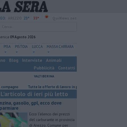
23°
35°
EO:
AREZZO
QuiNews.net
enica
09 Agosto 2026
PISA
PISTOIA
LUCCA
MASSA CARRARA
ino
Blog
Interviste
Animali
Pubblicità
Contatti
VALTIBERINA
gno
​Tutte le offerte di lavoro in provincia di Arezzo
​Benzina, gasol
L'articolo di ieri più letto
enzina, gasolio, gpl, ecco dove
sparmiare
Ecco l'elenco dei prezzi
del carburante in provincia
di Arezzo. Comune per