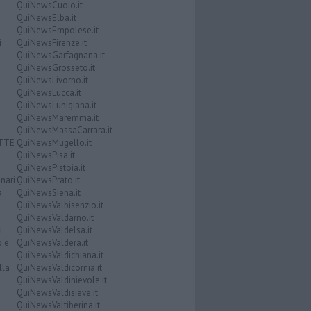
QuiNewsCuoio.it
QuiNewsElba.it
QuiNewsEmpolese.it
i
QuiNewsFirenze.it
QuiNewsGarfagnana.it
QuiNewsGrosseto.it
QuiNewsLivorno.it
QuiNewsLucca.it
QuiNewsLunigiana.it
QuiNewsMaremma.it
QuiNewsMassaCarrara.it
ATTE
QuiNewsMugello.it
QuiNewsPisa.it
QuiNewsPistoia.it
nari
QuiNewsPrato.it
a
QuiNewsSiena.it
QuiNewsValbisenzio.it
QuiNewsValdarno.it
i
QuiNewsValdelsa.it
o e
QuiNewsValdera.it
QuiNewsValdichiana.it
lla
QuiNewsValdicornia.it
QuiNewsValdinievole.it
QuiNewsValdisieve.it
QuiNewsValtiberina.it