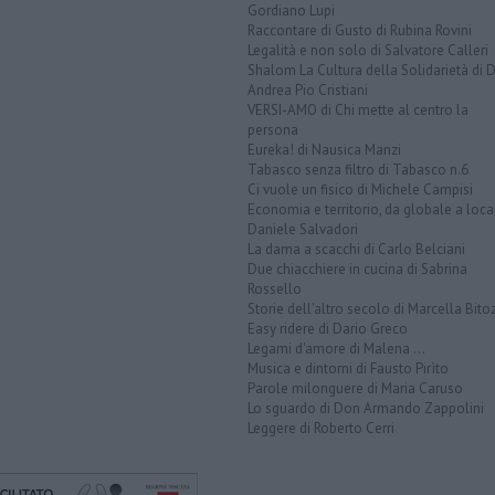
Gordiano Lupi
Raccontare di Gusto di Rubina Rovini
Legalità e non solo di Salvatore Calleri
Shalom La Cultura della Solidarietà di 
Andrea Pio Cristiani
VERSI-AMO di Chi mette al centro la
persona
Eureka! di Nausica Manzi
Tabasco senza filtro di Tabasco n.6
Ci vuole un fisico di Michele Campisi
Economia e territorio, da globale a loca
Daniele Salvadori
La dama a scacchi di Carlo Belciani
Due chiacchiere in cucina di Sabrina
Rossello
Storie dell'altro secolo di Marcella Bito
Easy ridere di Dario Greco
Legami d'amore di Malena ...
Musica e dintorni di Fausto Pirìto
Parole milonguere di Maria Caruso
Lo sguardo di Don Armando Zappolini
Leggere di Roberto Cerri