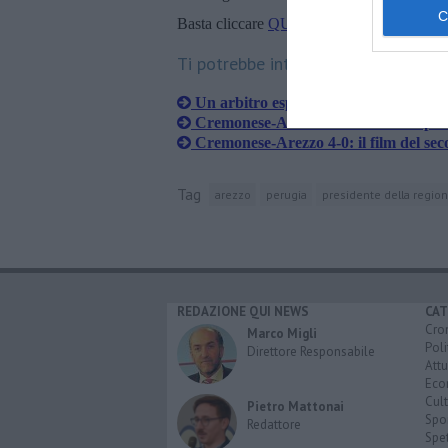
Basta cliccare
QUI
Ti potrebbe interessare anche:
Un arbitro esperto per Arezzo-Perug
Cremonese-Arezzo 4-0: il film del pr
Cremonese-Arezzo 4-0: il film del se
Tag
arezzo
perugia
presidente della regio
REDAZIONE QUI NEWS
CAT
Cro
Marco Migli
Poli
Direttore Responsabile
Attu
Eco
Cult
Pietro Mattonai
Spo
Redattore
Spet