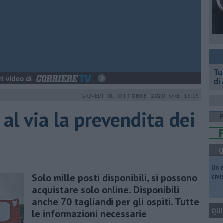
​T
di
GIOVEDÌ
01 OTTOBRE 2020
ORE 18:15
al via la prevendita dei
Q
​Un 
Solo mille posti disponibili, si possono
civ
acquistare solo online. Disponibili
anche 70 tagliandi per gli ospiti. Tutte
QUI
le informazioni necessarie