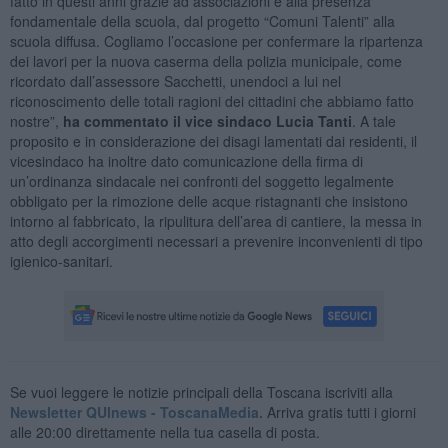
fatto in questi anni grazie ad associazioni e alla presenza
fondamentale della scuola, dal progetto “Comuni Talenti” alla
scuola diffusa. Cogliamo l’occasione per confermare la ripartenza
dei lavori per la nuova caserma della polizia municipale, come
ricordato dall’assessore Sacchetti, unendoci a lui nel
riconoscimento delle totali ragioni dei cittadini che abbiamo fatto
nostre”,
ha commentato il vice sindaco Lucia Tanti
. A tale
proposito e in considerazione dei disagi lamentati dai residenti, il
vicesindaco ha inoltre dato comunicazione della firma di
un’ordinanza sindacale nei confronti del soggetto legalmente
obbligato per la rimozione delle acque ristagnanti che insistono
intorno al fabbricato, la ripulitura dell’area di cantiere, la messa in
atto degli accorgimenti necessari a prevenire inconvenienti di tipo
igienico-sanitari.
Se vuoi leggere le notizie principali della Toscana iscriviti alla
Newsletter QUInews - ToscanaMedia.
Arriva gratis tutti i giorni
alle 20:00 direttamente nella tua casella di posta.