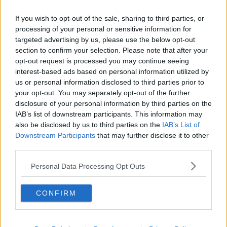
compresa piazzetta Rismondo; la realizzazione di uno spazio
approssimativamente centrale ad uso esclusivamente pedonale,
If you wish to opt-out of the sale, sharing to third parties, or
con nuove aiuole verdi e camminamenti pedonali; la progettazione
processing of your personal or sensitive information for
della geometria della nuova piazza partendo dall'individuazione
targeted advertising by us, please use the below opt-out
dell'asse dominante della chiesa di S. Antonio da Padova con la
section to confirm your selection. Please note that after your
realizzazione del sagrato per l'edificio storico, oggi inesistente, e
opt-out request is processed you may continue seeing
dall'asse pedonale definito da via Veneto - via Romana;
interest-based ads based on personal information utilized by
l'individuazione dello spazio dedicato all'edificio storico con posa di
us or personal information disclosed to third parties prior to
pavimentazione in porfido, con divieto di passaggio veicolare se
your opt-out. You may separately opt-out of the further
non per le sole funzioni liturgiche; la realizzazione di nuova viabilità
disclosure of your personal information by third parties on the
di immissione in via Veneto, il cui tracciato è la prosecuzione
dell'esistente via Guelfa, che vedrà mutato il senso di marcia
IAB’s list of downstream participants. This information may
dell'attuale via Guelfa e con sistemazione dello svincolo su largo
also be disclosed by us to third parties on the
IAB’s List of
Tevere; lo spostamento della struttura dell'edicola in piazzetta di via
Downstream Participants
that may further disclose it to other
Rismondo, ritenuto luogo più consono all'attività commerciale; il
third parties.
riordino degli spazi concessi agli ambulanti per il mercato rionale
quotidiano della mattina; il riordino degli elementi di arredo urbano
Personal Data Processing Opt Outs
(fioriere, portabici, cestini, cabina telefonica, etc), compresi i
cassonetti per rifiuti collocati su via Veneto; la progettazione di
CONFIRM
nuovo impianto di pubblica illuminazione e videosorveglianza che si
colleghi e integri con quanto già presente nelle aree limitrofe.
“Il progetto di riqualificazione della piazza di Saione è finalizzato a