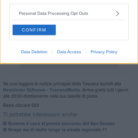
third parties.
Personal Data Processing Opt Outs
"Il torrente Esse a Foiano della Chiana è oltre il secondo livello di
guardia, allagamenti anche nel territorio di Monte San Savino con
CONFIRM
interventi in corso del sistema di Protezione Civile" così il
presidente della Regione Toscana, Eugenio Giani, su Telegram
aggiornando sulla situazione.
Data Deletion
Data Access
Privacy Policy
Se vuoi leggere le notizie principali della Toscana iscriviti alla
Newsletter QUInews - ToscanaMedia.
Arriva gratis tutti i giorni
alle 20:00 direttamente nella tua casella di posta.
Basta cliccare
QUI
Ti potrebbe interessare anche:
Scatena il caos al pronto soccorso del San Donato
Strage ma di multe lungo la strada regionale 71