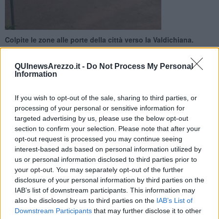
Colpite le zone alle porte della città verso la Valdichiana.
Garage, strade e scantinati allagati. Torrente Esse oltre il
livello di guardia
QUInewsArezzo.it -
Do Not Process My Personal
Information
If you wish to opt-out of the sale, sharing to third parties, or
processing of your personal or sensitive information for
targeted advertising by us, please use the below opt-out
AREZZO - VALDICHIANA —
Piogge intense e allagamenti dall’alba
section to confirm your selection. Please note that after your
anche nell’Aretino colpito dalla perturbazione che sta interessando
opt-out request is processed you may continue seeing
la Toscana.
interest-based ads based on personal information utilized by
Rigutino ha registrato strade sommerse dall’acqua. Medesimi
us or personal information disclosed to third parties prior to
disagi pure a Palazzo del Pero, Bagnoro e tra Chiani e ancora
your opt-out. You may separately opt-out of the further
Rigutino. Circolazione fermata sulla ciclovia Nel tratto dalla Chiusa
disclosure of your personal information by third parties on the
dei Monaci a Pratantico. Tante le chiamate ai vigili del fuoco per
IAB’s list of downstream participants. This information may
garage e scantinati allagati. Impegnati per liberare le strade e
also be disclosed by us to third parties on the
IAB’s List of
garantire sicurezza anche i volontari della Racchetta.
Downstream Participants
that may further disclose it to other