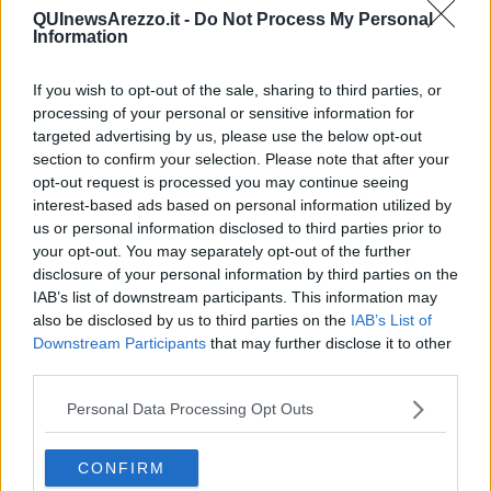
QUInewsArezzo.it -
Do Not Process My Personal
Battifolle
, impegnata nel controllo del territorio, ha fermato una
Information
vettura proveniente da Milano guidata da un uomo residente nella
provincia di Arezzo.
If you wish to opt-out of the sale, sharing to third parties, or
processing of your personal or sensitive information for
targeted advertising by us, please use the below opt-out
section to confirm your selection. Please note that after your
Quello che doveva essere un accertamento di routine ha subito
opt-out request is processed you may continue seeing
insospettito gli agenti: il conducente manifestava un nervosismo
interest-based ads based on personal information utilized by
sproporzionato, inducendo gli operatori ad approfondire il controllo.
us or personal information disclosed to third parties prior to
L'intuizione si è rivelata fondata: occultata sotto il sedile posteriore,
è stata rinvenuta una pistola semiautomatica
Beretta 9000 S
your opt-out. You may separately opt-out of the further
calibro 9x21
, con
matricola abrasa
(resa illeggibile) e completa di
disclosure of your personal information by third parties on the
caricatore inserito. La perquisizione veicolare ha portato alla luce
IAB’s list of downstream participants. This information may
un vero e proprio arsenale portatile: oltre all'arma, sono stati
also be disclosed by us to third parties on the
IAB’s List of
sequestrati un secondo caricatore e oltre 50 proiettili dello stesso
Downstream Participants
that may further disclose it to other
calibro, in parte sfusi e in parte contenuti in una scatola, nascosti
third parties.
nell'abitacolo.
Personal Data Processing Opt Outs
Data la gravità del ritrovamento (il possesso di un'arma
clandestina), l'attività investigativa è stata immediatamente estesa.
Nel pomeriggio, grazie a una rapida sinergia operativa, il personale
CONFIRM
della Polizia Stradale, coadiuvato dagli agenti della
Squadra