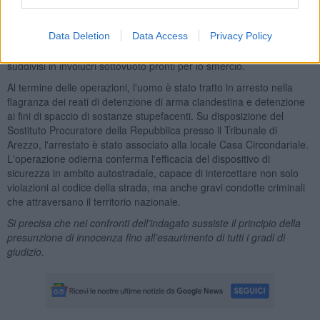
Mobile della Questura di Arezzo
, ha proceduto alla perquisizione
dell'abitazione dell'uomo. L'atto ha dato esito positivo: all'interno del
Data Deletion
Data Access
Privacy Policy
soggiorno, nascosti in un baule e in caraffe di vetro, sono stati
rinvenuti oltre
mezzo chilo di marijuana
(circa 550 grammi),
suddivisi in involucri sottovuoto pronti per lo smercio.
Al termine delle operazioni, l'uomo è stato tratto in arresto nella
flagranza dei reati di detenzione di arma clandestina e detenzione
ai fini di spaccio di sostanze stupefacenti. Su disposizione del
Sostituto Procuratore della Repubblica presso il Tribunale di
Arezzo, l'arrestato è stato associato alla locale Casa Circondariale.
L'operazione odierna conferma l'efficacia del dispositivo di
sicurezza in ambito autostradale, capace di intercettare non solo
violazioni al codice della strada, ma anche gravi condotte criminali
che attraversano il territorio nazionale.
Si precisa che nei confronti dell’indagato sussiste il principio della
presunzione di innocenza fino all’esaurimento di tutti i gradi di
giudizio.