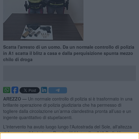
Scatta l'arresto di un uomo. Da un normale controllo di polizia
in A1 scatta il blitz a casa e dalla perquisizione spunta mezzo
chilo di droga
AREZZO —
Un normale controllo di polizia si è trasformato in una
brillante operazione di polizia giudiziaria che ha permesso di
togliere dalla circolazione un’arma clandestina pronta all’uso e un
ingente quantitativo di stupefacenti.
L'intervento ha avuto luogo lungo l'Autostrada del Sole, all'altezza
del comune di Laterina e Pergine Valdarno (km 343 Sud). Una
pattuglia della
Sottosezione Polizia Stradale di Arezzo-