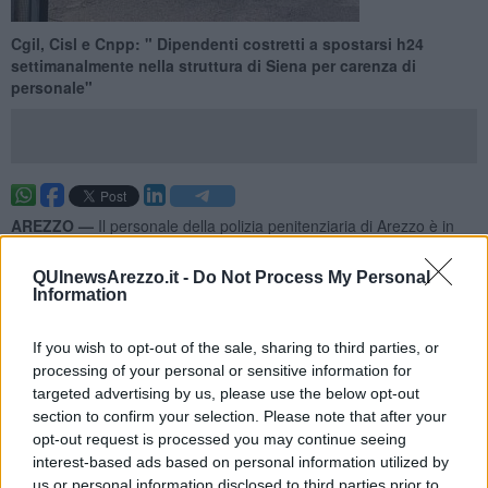
Cgil, Cisl e Cnpp: " Dipendenti costretti a spostarsi h24
settimanalmente nella struttura di Siena per carenza di
personale"
AREZZO —
Il personale della polizia penitenziaria di Arezzo è in
stato di agitazione dal 14 febbraio.
QUInewsArezzo.it -
Do Not Process My Personal
"I motivi? - scrive la Cisl di Arezzo in una comunato stampa- La non
Information
corretta relazione sindacale che ha scavalcato ed imposto un
provvedimento che va a danneggiare non solo l’andamento
corretto della struttura, ma anche l’aspetto umano dei dipendenti
If you wish to opt-out of the sale, sharing to third parties, or
costretti a spostarsi h24 settimanalmente nella struttura di Siena la
processing of your personal or sensitive information for
cui causa è la
carenza di personale".
targeted advertising by us, please use the below opt-out
section to confirm your selection. Please note that after your
opt-out request is processed you may continue seeing
interest-based ads based on personal information utilized by
"
Una situazione inaccettabile -dichiarano
Cgil, Cisl e Cnpp
- per
us or personal information disclosed to third parties prior to