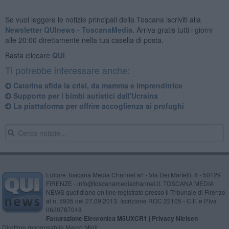
Se vuoi leggere le notizie principali della Toscana iscriviti alla
Newsletter QUInews - ToscanaMedia.
Arriva gratis tutti i giorni
alle 20:00 direttamente nella tua casella di posta.
Basta cliccare
QUI
Ti potrebbe interessare anche:
Caterina sfida la crisi, da mamma e imprenditrice
Supporto per i bimbi autistici dall'Ucraina
La piattaforma per offrire accoglienza ai profughi
Editore Toscana Media Channel srl - Via Dei Martelli, 8 - 50129
FIRENZE - info@toscanamediachannel.it. TOSCANA MEDIA
NEWS quotidiano on line registrato presso il Tribunale di Firenze
al n. 5935 del 27.09.2013. Iscrizione ROC 22105 - C.F. e P.Iva
0620787048
Fatturazione Elettronica M5UXCR1 |
Privacy Nielsen
Direttore responsabile Marco Migli