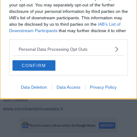
La raccolta fondi si concretizzerà attraverso la vendita di opere
your opt-out. You may separately opt-out of the further
d’arte donate da tutti gli artisti sensibili alla causa, che potranno
disclosure of your personal information by third parties on the
essere consegnate direttamente al Circolo Artistico.
IAB’s list of downstream participants. This information may
also be disclosed by us to third parties on the
IAB’s List of
Downstream Participants
that may further disclose it to other
third parties.
Giovedì 14 aprile, alle 17,30, nel
Salone delle Feste
ci sarà la
Personal Data Processing Opt Outs
presentazione del progetto a cui hanno già aderito
Inner Wheel
Club Arezzo Toscana Europea Carf
e
Associazione culturale
l’Artefice
.
CONFIRM
Le opere donate saranno esposte all’interno del Circolo Artistico e
potranno essere visionate fino al 30 aprile, con la possibilità di
acquistarle ai prezzi indicati direttamente dagli artisti.
Data Deletion
Data Access
Privacy Policy
Per informazioni e modalità di partecipazione è attivo il numero:
3397536803
www.circoloartisticoarezzo.it