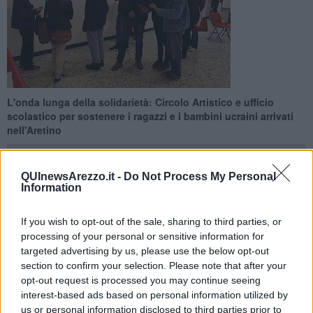
L'onda lunga della solidarietà: Circolo Artistico e ufficio
scolastico per sostenere i ragazzi e i bambini ucraini arrivati
nell'Aretino
QUInewsArezzo.it -
Do Not Process My Personal
Information
AREZZO —
Non si arresta l'ondata di solidarietà per l'Ucraina.
If you wish to opt-out of the sale, sharing to third parties, or
Il
Circolo Artistico
di Arezzo in collaborazione con l’
Ufficio
processing of your personal or sensitive information for
Scolastico Regionale per la Toscana – Ambito Territoriale per
targeted advertising by us, please use the below opt-out
la Provincia di Arezzo
, organizza una raccolta fondi da devolvere
section to confirm your selection. Please note that after your
ai bambini e agli adolescenti che si sono stabiliti con le loro famiglie
opt-out request is processed you may continue seeing
sul nostro territorio dopo essere fuggiti dalle loro terre a causa della
interest-based ads based on personal information utilized by
guerra.
us or personal information disclosed to third parties prior to