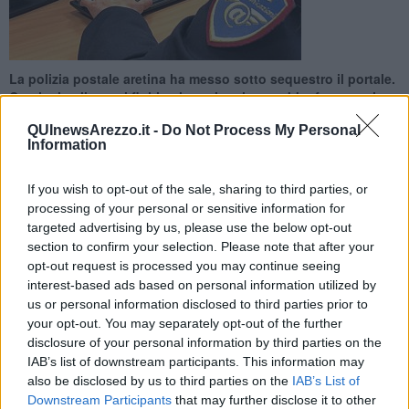
La polizia postale aretina ha messo sotto sequestro il portale.
Centinaia gli utenti finiti nel raggiro che avrebbe fruttato circa
500mila euro
QUInewsArezzo.it -
Do Not Process My Personal
Information
If you wish to opt-out of the sale, sharing to third parties, or
processing of your personal or sensitive information for
targeted advertising by us, please use the below opt-out
AREZZO —
Messo sotto sequestro preventivo dalla polizia postale
section to confirm your selection. Please note that after your
aretina un
noto sito di e-commerce per il reato di truffa.
opt-out request is processed you may continue seeing
Le indagini sono partite a maggio dopo che numerosi utenti hanno
interest-based ads based on personal information utilized by
sporto diverse denunce relative al portale che, offrendo in vendita
us or personal information disclosed to third parties prior to
smartphone, pc, tablet e altro materiale informatico a prezzi
your opt-out. You may separately opt-out of the further
estremamente vantaggiosi, attraeva ignari compratori che dopo
disclosure of your personal information by third parties on the
aver pagato non ricevevano però la merce acquistata.
IAB’s list of downstream participants. This information may
also be disclosed by us to third parties on the
IAB’s List of
Downstream Participants
that may further disclose it to other