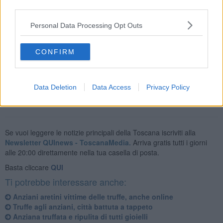
third parties.
Non solo, il sito in questione era stato oggetto anche di numerosi
feedback negativi
da parte di utenti, circa 200, che avevano
Personal Data Processing Opt Outs
addirittura creato una pagina facebook per
segnalare le truffe.
L'attività capillare degli specialisti della polizia postale ha consentito
CONFIRM
la chiusura del sito. Il raggiro, secondo una prima stima, avrebbe
fruttato complessivamente circa
500mila euro.
Data Deletion
Data Access
Privacy Policy
Se vuoi leggere le notizie principali della Toscana iscriviti alla
Newsletter QUInews - ToscanaMedia.
Arriva gratis tutti i giorni
alle 20:00 direttamente nella tua casella di posta.
Basta cliccare
QUI
Ti potrebbe interessare anche:
Anziani aretini vittime delle truffe, anche online
Truffe agli anziani, città battuta a tappeto
Anziana truffata e ripulita di tutti gioielli