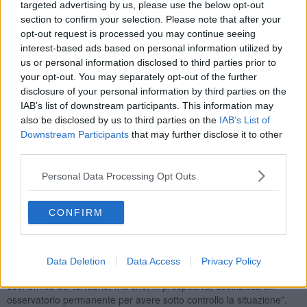
targeted advertising by us, please use the below opt-out
richiesti dai sindacati di inquilini”. E ne cita solo alcuni:
section to confirm your selection. Please note that after your
stanziamento di risorse al fondo di sostegno all’affitto e al fondo per
opt-out request is processed you may continue seeing
la morosità incolpevole; incentivi alla rinegoziazione dei canoni;
interest-based ads based on personal information utilized by
ristori ai proprietari che subiscono il ritardo nei canoni..”
us or personal information disclosed to third parties prior to
your opt-out. You may separately opt-out of the further
disclosure of your personal information by third parties on the
IAB’s list of downstream participants. This information may
“Anche sulle ipotesi di investimento del
recovery plan
– ricorda la
also be disclosed by us to third parties on the
IAB’s List of
Segretaria del Sunia -
non risultano investimenti per
Downstream Participants
that may further disclose it to other
l’emergenza abitativa
, che rappresenterebbero sia un rilancio
third parties.
dell’economia, sia una risposta sociale al dramma che si prefigura”.
In questo quadro, il Sunia
chiede un impegno politico e
Personal Data Processing Opt Outs
amministrativo di tutti i comuni della provincia di Arezzo
:
“lavorare insieme per costruire una politica della casa degna di
CONFIRM
questo nome e per rivendicare finanziamenti adeguati. Ci siamo
quindi rivolti
al Prefetto e al Sindaco di Arezzo quale Presidente
del LODE
(organismo che raccoglie i comuni della provincia sul
tema casa) per attivare una commissione, peraltro prevista dalla
Data Deletion
Data Access
Privacy Policy
legge regionale, che nell’immediato lavori per la tenuta sociale ed
economica del territorio, ma che, in prospettiva, costituisca un
osservatorio permanente per avere sotto controllo la situazione”.