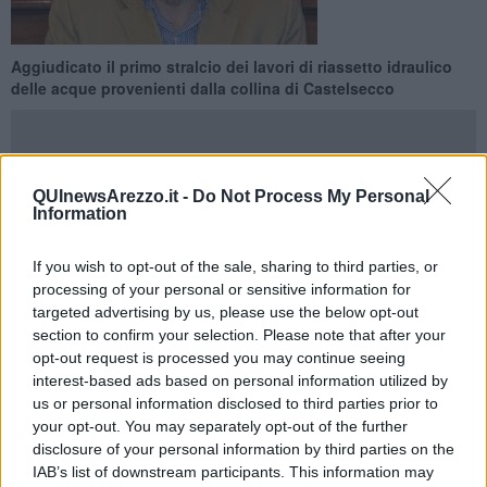
​Aggiudicato il primo stralcio dei lavori di riassetto idraulico
delle acque provenienti dalla collina di Castelsecco
QUInewsArezzo.it -
Do Not Process My Personal
Information
AREZZO —
Sono stati recentemente aggiudicati all’impresa
Tecnostrade Srl di Perugia i lavori di riassetto del reticolo idraulico
If you wish to opt-out of the sale, sharing to third parties, or
minore presente sulla collina di Castelsecco. L’intervento del primo
processing of your personal or sensitive information for
stralcio, che comporta un costo per l’Amministrazione di 1.902.643
euro circa e i cui lavori saranno avviati nei prossimi mesi,
targeted advertising by us, please use the below opt-out
consisterà nella realizzazione di due nuovi canali di gronda che
section to confirm your selection. Please note that after your
confluiranno in una vasca volano in grado di immagazzinare
opt-out request is processed you may continue seeing
temporaneamente le acque di pioggia ricadenti nel versante ovest
interest-based ads based on personal information utilized by
della collina di Castelsecco che allo stato attuale afferiscono alla
us or personal information disclosed to third parties prior to
rete di drenaggio urbana. 14 mesi, il tempo previsto per la
your opt-out. You may separately opt-out of the further
realizzazione dei lavori.
disclosure of your personal information by third parties on the
IAB’s list of downstream participants. This information may
Si tratta di un intervento atteso da molto tempo dagli abitanti del