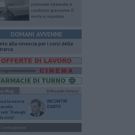
polmonite bilaterale in
condizioni gravissime. E'
morta in ospedale
DOMANI AVVENNE
onto alla rovescia per i corsi della
trarca
ui Blog
di Riccardo Ferrucci
INCONTRI
ucca la mostra
D'ARTE
Marcello
selli “Dialoghi
la città"
Condoglianze