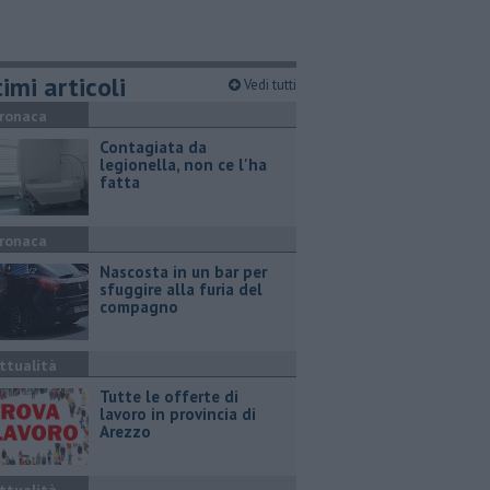
imi articoli
Vedi tutti
ronaca
Contagiata da
legionella, non ce l'ha
fatta
ronaca
Nascosta in un bar per
sfuggire alla furia del
compagno
ttualità
​Tutte le offerte di
lavoro in provincia di
Arezzo