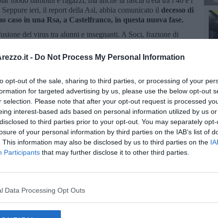
A
lar modo bambini e ragazzi, ma anche la fascia d'età tra i 40 e i
Seppure ieri, il report della Asl, abbia comunicato il
decesso di
imo caso in una Rsa, a Castelfranco, in questa nuova fase.
usione del virus tra alunni e insegnanti. A Soci, frazione di
sospeso le lezioni in presenza.
Il virus viaggia in lungo e in
o, al momento, solo la Valtiberina, che comunque non ne è
ezzo.it -
Do Not Process My Personal Information
olmente aumentati.
Ne vengono fatti circa
2700 - 2800
nei
to opt-out of the sale, sharing to third parties, or processing of your per
ti. Nel corso della prima ondata ne erano effettuati, più o meno,
formation for targeted advertising by us, please use the below opt-out s
r selection. Please note that after your opt-out request is processed y
eing interest-based ads based on personal information utilized by us or
disclosed to third parties prior to your opt-out. You may separately opt-
losure of your personal information by third parties on the IAB’s list of
. This information may also be disclosed by us to third parties on the
IA
Participants
that may further disclose it to other third parties.
oscana iscriviti alla
Newsletter QUInews - ToscanaMedia.
l Data Processing Opt Outs
amente nella tua casella di posta.