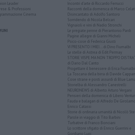
nion Leader
Incontri d'arte di Riccardo Ferrucci
rese & Professioni
Racconti della domenica di Marco Celat
grammazione Cinema
Disincantato di Adolfo Santoro
Sorridendo di Nicola Belcari
Vignaioli e vini di Nadio Stronchi
MUNI
Le pregiate penne di Pierantonio Pardi
Pagine allegre di Gianni Micheli
Psico-cose di Federica Giusti
VI PRESENTO I MIEI... di Dino Fiumalbi
Le stelle di Astrea di Edit Permay
STORIE VISPE MA NON TROPPO DISTR
di Dario Dal Canto
Progettare il benessere di Erica Fiumalbi
La Toscana della birra di Davide Cappan
Cose strane e posti assurdi di Blue Lam
Storielba di Alessandro Canestrelli
NEURONEWS di Alberto Arturo Vergani
Pensieri della domenica di Libero Ventur
Fauda e balagan di Alfredo De Girolam
Enrico Catassi
Storie di ordinaria umanità di Nicolò Ste
Parole in viaggio di Tito Barbini
Turbative di Franco Bonciani
Lo scrittore sfigato di Enrico Guerrini e
Gordiano Lupi