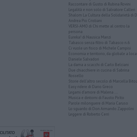
Raccontare di Gusto di Rubina Rovini
Legalità e non solo di Salvatore Calleri
Shalom La Cultura della Solidarietà di 
Andrea Pio Cristiani
VERSI-AMO di Chi mette al centro la
persona
Eureka! di Nausica Manzi
Tabasco senza filtro di Tabasco n.6
Ci vuole un fisico di Michele Campisi
Economia e territorio, da globale a loca
Daniele Salvadori
La dama a scacchi di Carlo Belciani
Due chiacchiere in cucina di Sabrina
Rossello
Storie dell'altro secolo di Marcella Bito
Easy ridere di Dario Greco
Legami d'amore di Malena ...
Musica e dintorni di Fausto Pirìto
Parole milonguere di Maria Caruso
Lo sguardo di Don Armando Zappolini
Leggere di Roberto Cerri