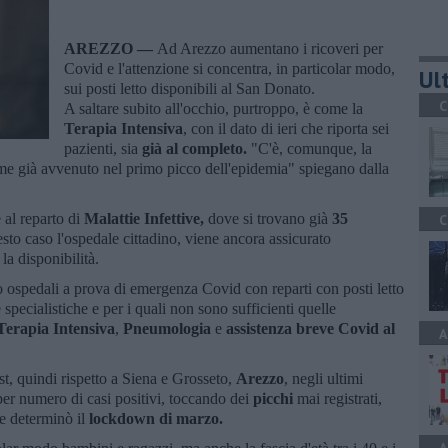
AREZZO —
Ad Arezzo aumentano i ricoveri per
Covid e l'attenzione si concentra, in particolar modo,
Ult
sui posti letto disponibili al San Donato.
C
A saltare subito all'occhio, purtroppo, è come la
Terapia Intensiva
, con il dato di ieri che riporta sei
pazienti, sia
già al completo.
"C'è, comunque, la
me già avvenuto nel primo picco dell'epidemia" spiegano dalla
 al reparto di
Malattie Infettive,
dove si trovano già
35
C
sto caso l'ospedale cittadino, viene ancora assicurato
la disponibilità.
ospedali a prova di emergenza Covid con reparti con posti letto
 specialistiche e per i quali non sono sufficienti quelle
Terapia Intensiva
,
Pneumologia
e
assistenza breve Covid al
A
t, quindi rispetto a Siena e Grosseto,
Arezz
o
, negli ultimi
per numero di casi positivi, toccando dei
picchi
mai registrati,
e determinò il
lockdown di marzo.