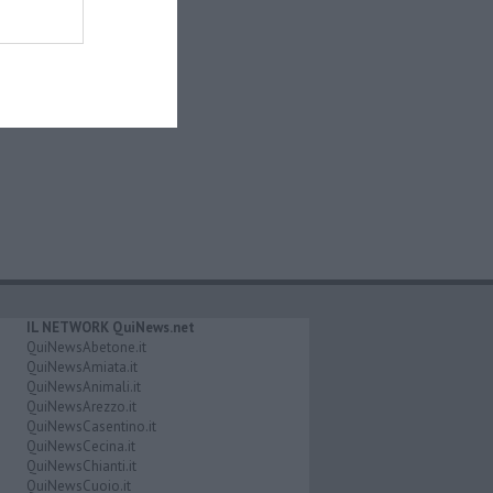
IL NETWORK QuiNews.net
QuiNewsAbetone.it
QuiNewsAmiata.it
QuiNewsAnimali.it
QuiNewsArezzo.it
QuiNewsCasentino.it
QuiNewsCecina.it
QuiNewsChianti.it
QuiNewsCuoio.it