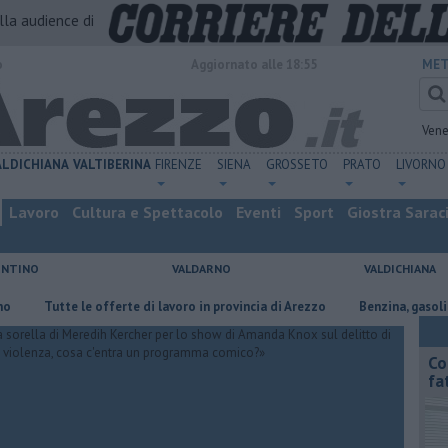
alla audience di
o
Aggiornato alle 18:55
MET
Vene
ALDICHIANA
VALTIBERINA
FIRENZE
SIENA
GROSSETO
PRATO
LIVORNO
Lavoro
Cultura e Spettacolo
Eventi
Sport
Giostra Sarac
ENTINO
VALDARNO
VALDICHIANA
Tutte le offerte di lavoro in provincia di Arezzo
​Benzina, gasolio, gpl, e
Co
fa