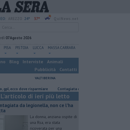
24°
37°
EO:
AREZZO
QuiNews.net
rdì
07 Agosto 2026
PISA
PISTOIA
LUCCA
MASSA CARRARA
ino
Blog
Interviste
Animali
Pubblicità
Contatti
VALTIBERINA
cco dove risparmiare
Contagiata da legionella, non ce l'ha fatta
Nas
L'articolo di ieri più letto
ntagiata da legionella, non ce l'ha
tta
La donna, anziana ospite di
una Rsa, era stata
ricoverata per una