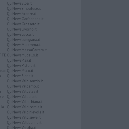
QuiNewsElba.it
i
QuiNewsEmpolese.it
QuiNewsFirenze.it
QuiNewsGarfagnana.it
QuiNewsGrosseto.it
QuiNewsLivorno.it
QuiNewsLucca.it
QuiNewsLunigiana.it
QuiNewsMaremma.it
QuiNewsMassaCarrara.it
ATTE
QuiNewsMugello.it
QuiNewsPisa.it
QuiNewsPistoia.it
nari
QuiNewsPrato.it
a
QuiNewsSiena.it
QuiNewsValbisenzio.it
QuiNewsValdarno.it
i
QuiNewsValdelsa.it
o e
QuiNewsValdera.it
QuiNewsValdichiana.it
lla
QuiNewsValdicornia.it
QuiNewsValdinievole.it
QuiNewsValdisieve.it
QuiNewsValtiberina.it
QuiNewsVersilia.it