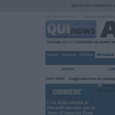
Questo sito contribuisce 
QUI
quotidiano online.
Percorso semplificat
TOSCANA
AREZZO
CASENTINO
VALDARNO
V
Home
Cronaca
Politica
Attualità
AREZZO
CAS
ha fatta
Nascosta in un bar per sfuggire alla furia del compagno
Tutti i titoli:
​
L'ira della sorella di
Meredih Kercher per lo
show di Amanda Knox