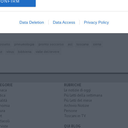
CONFIRM
e
Data Deletion
Data Access
Privacy Policy
vittima
 babbi e mamme
osseto
pneumologia
pronto soccorso
asl
toscana
siena
le
virus
bibbiena
valle del tevere
EGORIE
RUBRICHE
naca
Le notizie di oggi
tica
Più Letti della settimana
alità
Più Letti del mese
nomia
Archivio Notizie
ura
Persone
rt
Toscani in TV
tacoli
rviste
QUI BLOG