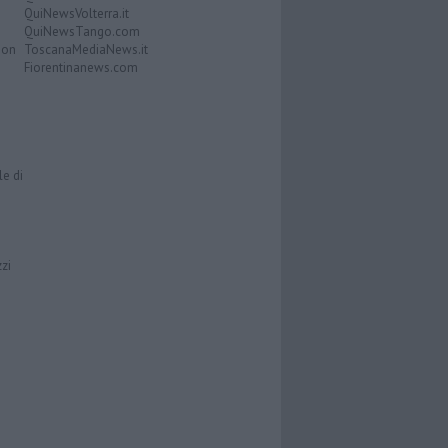
QuiNewsVolterra.it
QuiNewsTango.com
Don
ToscanaMediaNews.it
Fiorentinanews.com
le di
zzi