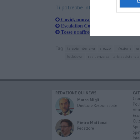
Ti potrebbe interessare anche:
Covid, nuova stretta sulla ristorazion
Escalation Covid, il virus fa un'altra 
Tosse e raffreddori mandano in tilt
Tag
terapia intensiva
arezzo
infezione
gr
lockdown
residenza sanitaria assistenzia
REDAZIONE QUI NEWS
CAT
Cro
Marco Migli
Poli
Direttore Responsabile
Attu
Eco
Cult
Pietro Mattonai
Spo
Redattore
Spet
Inte