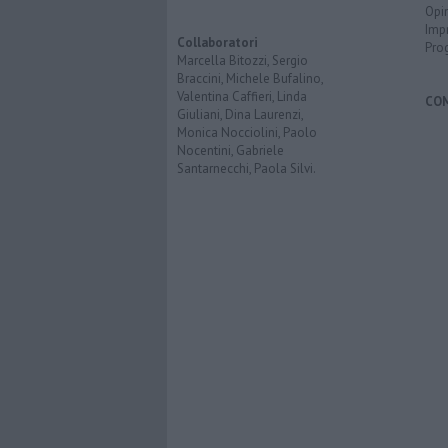
Opi
Imp
Collaboratori
Pro
Marcella Bitozzi, Sergio
Braccini, Michele Bufalino,
Valentina Caffieri, Linda
CO
Giuliani, Dina Laurenzi,
Monica Nocciolini, Paolo
Nocentini, Gabriele
Santarnecchi, Paola Silvi.