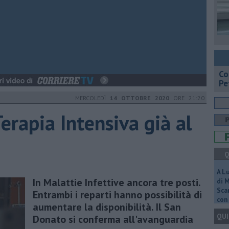
​C
Pe
MERCOLEDÌ
14 OTTOBRE 2020
ORE 21:20
Terapia Intensiva già al
Q
A L
In Malattie Infettive ancora tre posti.
di 
Scar
Entrambi i reparti hanno possibilità di
con 
aumentare la disponibilità. Il San
QUI
Donato si conferma all'avanguardia