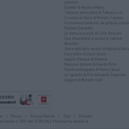
persona
Eureka! di Nausica Manzi
Tabasco senza filtro di Tabasco n.6
Ci vuole un fisico di Michele Campisi
Economia e territorio, da globale a loca
Daniele Salvadori
La dama a scacchi di Carlo Belciani
Due chiacchiere in cucina di Sabrina
Rossello
Storie dell'altro secolo di Marcella Bito
Easy ridere di Dario Greco
Legami d'amore di Malena ...
Musica e dintorni di Fausto Pirìto
Parole milonguere di Maria Caruso
Lo sguardo di Don Armando Zappolini
Leggere di Roberto Cerri
er
|
Privacy
|
Privacy Nielsen
|
Durc
|
Provider
di Firenze n. 5935 del 27.09.2013. Powered by
Aperion.it