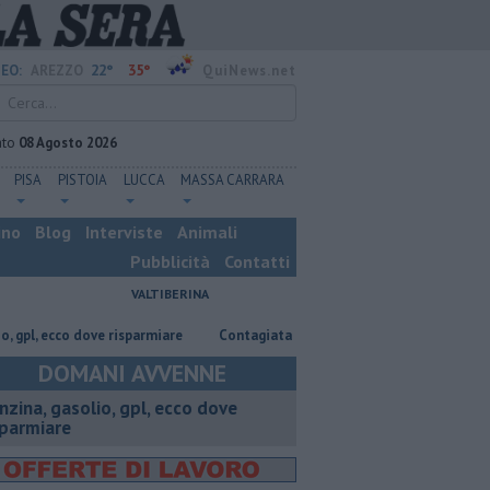
22°
35°
EO:
AREZZO
QuiNews.net
ato
08 Agosto 2026
PISA
PISTOIA
LUCCA
MASSA CARRARA
ino
Blog
Interviste
Animali
Pubblicità
Contatti
VALTIBERINA
 ecco dove risparmiare
Contagiata da legionella, non ce l'ha fatta
N
DOMANI AVVENNE
enzina, gasolio, gpl, ecco dove
sparmiare