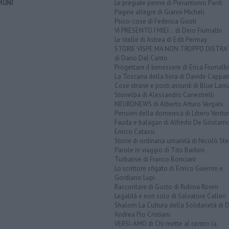
MUNI
Le pregiate penne di Pierantonio Pardi
Pagine allegre di Gianni Micheli
Psico-cose di Federica Giusti
VI PRESENTO I MIEI... di Dino Fiumalbi
Le stelle di Astrea di Edit Permay
STORIE VISPE MA NON TROPPO DISTR
di Dario Dal Canto
Progettare il benessere di Erica Fiumalbi
La Toscana della birra di Davide Cappan
Cose strane e posti assurdi di Blue Lam
Storielba di Alessandro Canestrelli
NEURONEWS di Alberto Arturo Vergani
Pensieri della domenica di Libero Ventur
Fauda e balagan di Alfredo De Girolam
Enrico Catassi
Storie di ordinaria umanità di Nicolò Ste
Parole in viaggio di Tito Barbini
Turbative di Franco Bonciani
Lo scrittore sfigato di Enrico Guerrini e
Gordiano Lupi
Raccontare di Gusto di Rubina Rovini
Legalità e non solo di Salvatore Calleri
Shalom La Cultura della Solidarietà di 
Andrea Pio Cristiani
VERSI-AMO di Chi mette al centro la