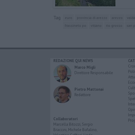
Tag
euro
provincia di arezzo
arezzo
vald
frassineto po
vitiano
rio grosso
san 
REDAZIONE QUI NEWS
CAT
Cro
Marco Migli
Poli
Direttore Responsabile
Attu
Eco
Cult
Pietro Mattonai
Spo
Redattore
Spet
Inte
Opi
Imp
Collaboratori
Pro
Marcella Bitozzi, Sergio
Braccini, Michele Bufalino,