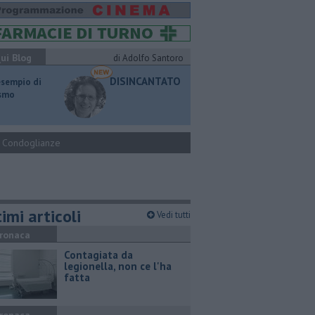
ui Blog
di Adolfo Santoro
DISINCANTATO
esempio di
ismo
Condoglianze
imi articoli
Vedi tutti
ronaca
Contagiata da
legionella, non ce l'ha
fatta