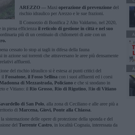
C
AREZZO —
Maxi
operazione di prevenzione
del
rischio idraulico per Arezzo e le sue frazioni.
Il Consorzio di Bonifica 2 Alto Valdarno, nel 2020,
e in piena efficienza
il reticolo di gestione in città e nel suo
A
rdinaria più di un centinaio di chilometri di aste con un
ro.
pena cessato lo stop ai tagli in difesa della fauna
i in azione sui torrenti che attraversano le aree più densamente
relativi affluenti.
A
one del rischio idraulico si è estesa ai punti critici del
: il
Fossatone, il Fosso Sellina
con i suoi affluenti ed i corsi
Madonna di Mezzastrada, Policiano
e che si snodano in
eto e Vitiano: il
Rio Grosso
,
Rio di Rigutino
, R
io di Vitiano
avardello di San Polo
, alla zona di Ceciliano e alle aree più a
rritorio di
Marcena, Giovi, Ponte alla Chiassa
.
 la sistemazione delle opere di protezione della sponda e del
nsione del
Torrente Castro
, in località Cognaia, interessata da