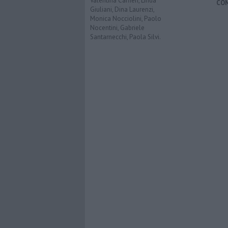
Valentina Caffieri, Linda
CO
Giuliani, Dina Laurenzi,
Monica Nocciolini, Paolo
Nocentini, Gabriele
Santarnecchi, Paola Silvi.