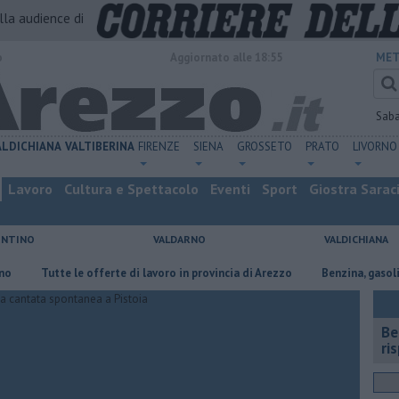
alla audience di
o
Aggiornato alle 18:55
MET
Sab
ALDICHIANA
VALTIBERINA
FIRENZE
SIENA
GROSSETO
PRATO
LIVORNO
Lavoro
Cultura e Spettacolo
Eventi
Sport
Giostra Sarac
ENTINO
VALDARNO
VALDICHIANA
​Tutte le offerte di lavoro in provincia di Arezzo
​Benzina, gasolio, gpl,
​B
ri