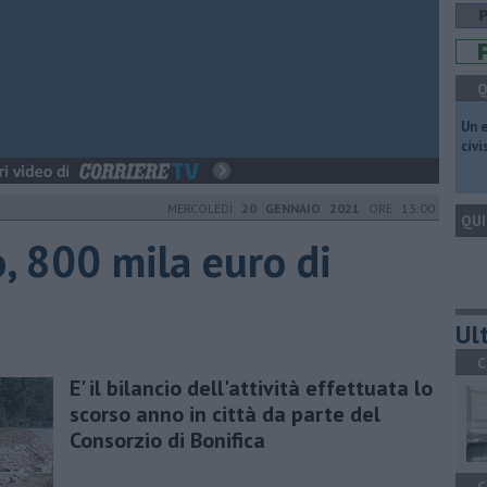
Q
​Un 
civ
MERCOLEDÌ
20 GENNAIO 2021
ORE 13:00
QUI
o, 800 mila euro di
Ult
C
E' il bilancio dell'attività effettuata lo
scorso anno in città da parte del
Consorzio di Bonifica