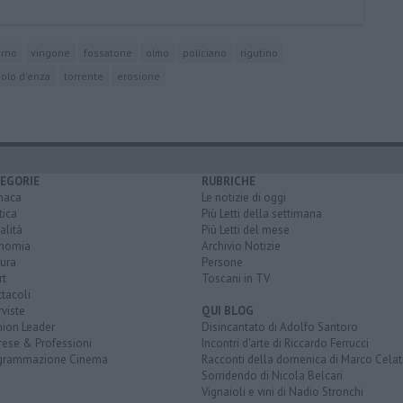
arno
vingone
fossatone
olmo
policiano
rigutino
polo d'enza
torrente
erosione
EGORIE
RUBRICHE
naca
Le notizie di oggi
tica
Più Letti della settimana
alità
Più Letti del mese
nomia
Archivio Notizie
ura
Persone
rt
Toscani in TV
tacoli
rviste
QUI BLOG
nion Leader
Disincantato di Adolfo Santoro
rese & Professioni
Incontri d'arte di Riccardo Ferrucci
grammazione Cinema
Racconti della domenica di Marco Celat
Sorridendo di Nicola Belcari
Vignaioli e vini di Nadio Stronchi