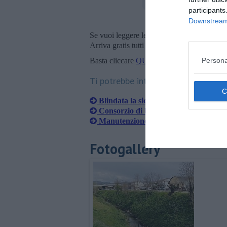
participants
Downstream 
Se vuoi leggere le notizie principali della T
Arriva gratis tutti i giorni alle 20:00 dirett
Persona
Basta cliccare
QUI
Ti potrebbe interessare anche:
Blindata la sicurezza del torrente Cas
Consorzio di bonifica, 11 milioni per i
Manutenzione da 10 milioni, l'anno d
Fotogallery