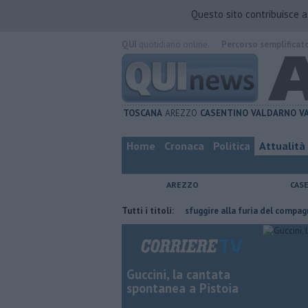
Questo sito contribuisce 
QUI
quotidiano online.
Percorso semplificat
TOSCANA
AREZZO
CASENTINO
VALDARNO
V
Home
Cronaca
Politica
Attualità
AREZZO
CAS
l'ha fatta
Nascosta in un bar per sfuggire alla furia del compagno
Tutti i titoli:
Guccini, la cantata
spontanea a Pistoia