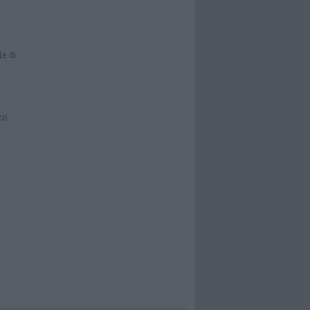
le di
zzi