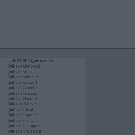
IL NETWORK QuiNews.net
QuiNewsAbetone.it
QuiNewsAmiata.it
QuiNewsAnimali.it
QuiNewsArezzo.it
QuiNewsCasentino.it
QuiNewsCecina.it
QuiNewsChianti.it
QuiNewsCuoio.it
QuiNewsElba.it
QuiNewsEmpolese.it
i
QuiNewsFirenze.it
QuiNewsGarfagnana.it
QuiNewsGrosseto.it