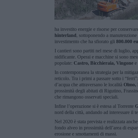
ha investito energie e risorse per conservar
hinterland
, sottoponendo a manutenzione o
investimento che ha sfiorato gli
800.000 eu
I cantieri sono partiti nel mese di luglio, ap
nidificante. Operai e macchine si sono mess
popolate:
Castro,
Bicchieraia, Vingone
e 
In contemporanea la strategia per la mitigazi
reticolo. Tra i primi a passare sotto i “ferri”
d’acqua che attraversano le località
Olmo, 
prossimità degli abitati di Rigutino, Frassin
che rimangono osservati speciali.
Infine l’operazione si è estesa al Torrente
G
nord della città, andando ad interessare il te
Nel 2020 è stata prevista e realizzata anche
fondo alveo in prossimità dell’area di espa
erosione e smottamenti di massi.