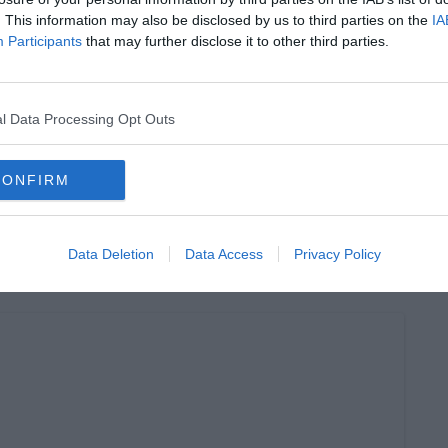
. This information may also be disclosed by us to third parties on the
IA
Participants
that may further disclose it to other third parties.
oscana iscriviti alla
Newsletter QUInews - ToscanaMedia.
amente nella tua casella di posta.
l Data Processing Opt Outs
CONFIRM
tro
l 2021
el Consorzio
Data Deletion
Data Access
Privacy Policy