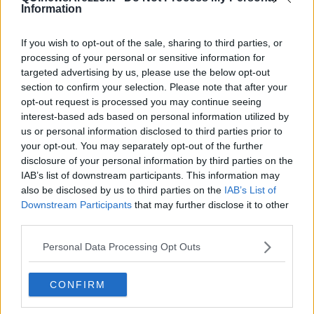
Information
If you wish to opt-out of the sale, sharing to third parties, or
processing of your personal or sensitive information for
Ecco l'elenco dei prezzi del carburante in provincia di Arezzo.
targeted advertising by us, please use the below opt-out
Comune per comune gli impianti più economici dove fare
section to confirm your selection. Please note that after your
rifornimento.
opt-out request is processed you may continue seeing
interest-based ads based on personal information utilized by
us or personal information disclosed to third parties prior to
your opt-out. You may separately opt-out of the further
disclosure of your personal information by third parties on the
IAB’s list of downstream participants. This information may
PROVINCIA DI AREZZO —
Questi i prezzi dei carburanti
rilevati al
also be disclosed by us to third parties on the
IAB’s List of
giorno 29 aprile 2023
dal
Ministero dello sviluppo economico
Downstream Participants
that may further disclose it to other
third parties.
Personal Data Processing Opt Outs
CONFIRM