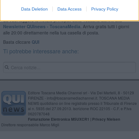
Data Deletion
Data Access
Privacy Policy
Se vuoi leggere le notizie principali della Toscana iscriviti alla
Newsletter QUInews - ToscanaMedia.
Arriva gratis tutti i giorni
alle 20:00 direttamente nella tua casella di posta.
Basta cliccare
QUI
Ti potrebbe interessare anche:
Editore Toscana Media Channel srl - Via Dei Martelli, 8 - 50129
FIRENZE - info@toscanamediachannel.it. TOSCANA MEDIA
NEWS quotidiano on line registrato presso il Tribunale di Firenze
al n. 5935 del 27.09.2013. Iscrizione ROC 22105 - C.F. e P.Iva
0620787048
Fatturazione Elettronica M5UXCR1 |
Privacy Nielsen
Direttore responsabile Marco Migli