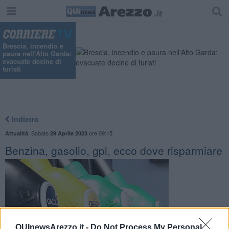
Brescia, incendio e
paura nell'Alto Garda:
evacuate decine di
turisti
Indietro
,
Sabato
ore 09:15
Attualità
29 Aprile 2023
Benzina, gasolio, gpl, ecco dove risparmiare
QUInewsArezzo.it -
Do Not Process My Personal