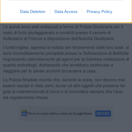
stessa mattinata e poche ore prima: uno in provincia di Alessandria
ai danni di un turista coreano e l’atro in provincia di Piacenza ai
Data Deletion
Data Access
Privacy Policy
danni di una coppia di giovani turisti inglesi.
I 4 quindi sono stati sottoposti a fermo di Polizia Giudiziaria per il
reato di furto pluriaggravato e condotti presso il carcere di
Sollicciano di Firenze a disposizione dell’Autorità Giudiziaria.
I turisti inglesi, appresa la notizia del ritrovamento delle loro cose, si
sono immediatamente precipitati presso la Sottosezione di Battifolle
ringraziando calorosamente gli agenti per la fulminea restituzione di
quanto sottrattogli, dichiarando che avrebbero continuato a
viaggiare per lo stivale anziché tornarsene a casa.
La Polizia Stradale ricorda che, durante la sosta, non devono mai
essere lasciati in vista zaini, borse od altri oggetti che possono far
gola ai malintenzionati di turno e di controllare sempre che l’auto
sia regolarmente chiusa.