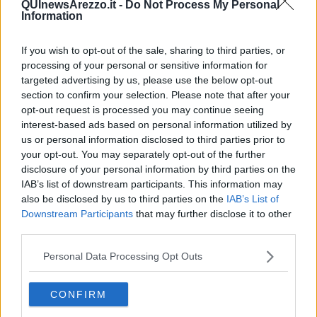
QUInewsArezzo.it -
Do Not Process My Personal
attuando un collaudato sistema di osservazione rivelatosi vincente
Information
in altre simili circostanze, si posizionavano strategicamente lungo la
carreggiata sud dell’autostrada del sole.
If you wish to opt-out of the sale, sharing to third parties, or
Dopo un paio d’ore di paziente attesa, l’auto segnalata è stata
processing of your personal or sensitive information for
finalmente avvistata e fermata.
targeted advertising by us, please use the below opt-out
section to confirm your selection. Please note that after your
I suoi 4 occupanti, 3 uomini e una donna tra i 20 e i 40 anni,
opt-out request is processed you may continue seeing
venivano accompagnati in ufficio dove l’auto veniva
interest-based ads based on personal information utilized by
minuziosamente perquisita.
us or personal information disclosed to third parties prior to
Da quanto rinvenuto nel bagagliaio, borse, zainetti (che risultavano
your opt-out. You may separately opt-out of the further
contenere oltre ad abiti griffati anche un P.C. ed un Apple Ipad PRO
disclosure of your personal information by third parties on the
12), beauty case, agli agenti pareva evidente che il tutto fosse il
IAB’s list of downstream participants. This information may
provento di un furto ma era necessario risalire ai derubati.
also be disclosed by us to third parties on the
IAB’s List of
Tale evidenza era avvalorata anche dalla circostanza che, dalla
Downstream Participants
that may further disclose it to other
perquisizione, erano saltati fuori 2 Jammer, cioè quei marchingegni
third parties.
elettronici che servono ad inibire le onde elettromagnetiche dei
telecomandi delle auto: i malcapitati pensando di avere chiuso le
Personal Data Processing Opt Outs
loro auto si recano in autogrill tranquilli ed invece al ritorno trovano
l’amara sorpresa dell’auto aperta e del furto subito.
CONFIRM
Incrociando i dati a disposizione ed interessando vari uffici di polizia
gli operatori riuscivano ad accertare ben due furti avvenuti nella