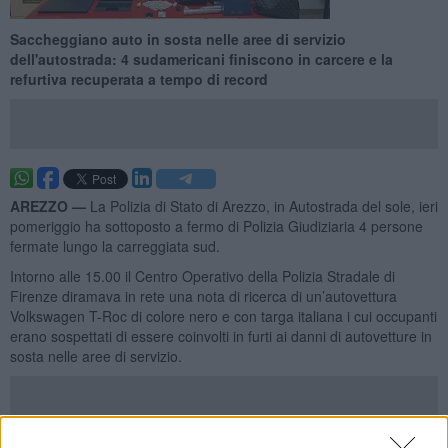
Saccheggiano auto in sosta nelle aree di servizio
dell'autostrada: 4 sudamericani finiscono in carcere e la
refurtiva recuperata a tempo di record
AREZZO —
La Polizia di Stato di Arezzo, in Autostrada del sole, ieri
pomeriggio ha sottoposto a fermo di Polizia Giudiziaria 4 persone
fermate lungo la carreggiata sud.
Intorno alle 15.00 il Centro Operativo della Polizia Stradale di
Firenze diramava in rete una nota di ricerca di un’autovettura
Volkswagen T-Roc di colore nero e con targa italiana i cui occupanti
erano sospettati di essere coinvolti in furti ai danni di autovetture in
sosta nelle aree di servizio.
Immediatamente due pattuglie della Sottosezione di Battifolle,