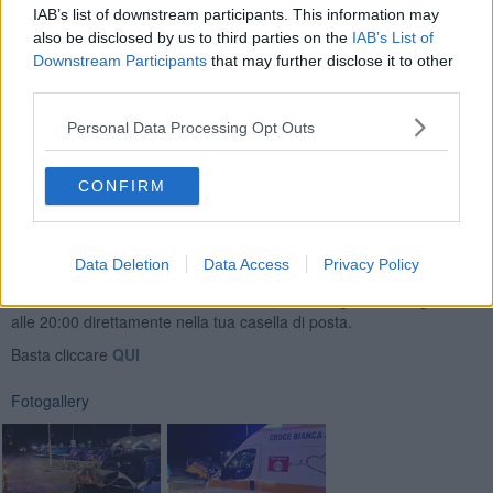
donna.
IAB’s list of downstream participants. This information may
also be disclosed by us to third parties on the
IAB’s List of
Downstream Participants
that may further disclose it to other
third parties.
Sul posto Intervenuti polizia municipale, vigili del fuoco, ambulanza
Personal Data Processing Opt Outs
Croce Bianca Arezzo e Monte San Savino.
CONFIRM
Data Deletion
Data Access
Privacy Policy
Se vuoi leggere le notizie principali della Toscana iscriviti alla
Newsletter QUInews - ToscanaMedia.
Arriva gratis tutti i giorni
alle 20:00 direttamente nella tua casella di posta.
Basta cliccare
QUI
Fotogallery