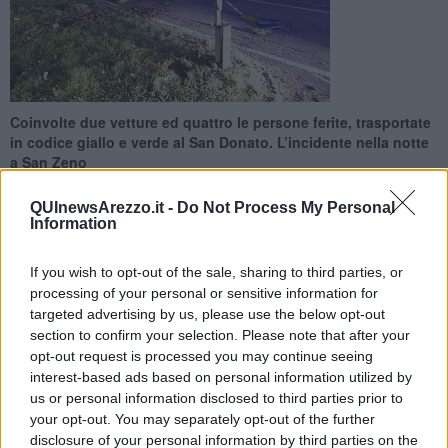
Coinvolte due vetture ed quattro le persone ferite, trasportate
in codice giallo e verde al San Donato. L’incidente nella notte
a San Zeno
QUInewsArezzo.it -
Do Not Process My Personal
Information
If you wish to opt-out of the sale, sharing to third parties, or
AREZZO —
Incidente poco prima di mezzanotte nei pressi
processing of your personal or sensitive information for
dell’incrocio semaforico di San Zeno, allo svincolo che entra dentro
targeted advertising by us, please use the below opt-out
alla frazione nonché zona industriale e costeggia il cortile di un
section to confirm your selection. Please note that after your
autosalone.
opt-out request is processed you may continue seeing
Nell’incidente sono rimaste coinvolte due vetture, una di queste si è
interest-based ads based on personal information utilized by
ribaltata. Quatto le persone rimaste ferite, delle 5 sui mezzi,
us or personal information disclosed to third parties prior to
soccorse dai sanitari del 118 sono state trasportate all’ospedale
your opt-out. You may separately opt-out of the further
San Donato in codice giallo e verde. Si tratta di 3 uomini e una
disclosure of your personal information by third parties on the