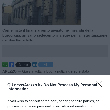
Confermato il finanziamento arenato nei meandri della
burocrazia, arrivano settecentomila euro per la ristrutturazione
del San Benedetto
AREZZO —
Questa volta la buona notizia c’è ed è stata
confermata. Così
Alessandro Magnani
, segretario della FNS Cisl
di Arezzo ed il coordinatore territoriale
Alfonso Galeota
,
QUInewsArezzo.it -
Do Not Process My Personal
annunciano il buon esito che vede confermato il finanziamento di
Information
circa 700.000 euro a favore del progetto di recupero strutturale
interno della Casa circondariale di Arezzo, il
carcere San
Benedetto.
If you wish to opt-out of the sale, sharing to third parties, or
processing of your personal or sensitive information for
La struttura versa in una situazione di stallo per quanto riguarda la