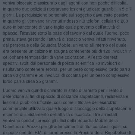
veniva bloccato e assicurato dagli agenti con non poche difficoltà,
in quanto due poliziotti riportavano lesioni giudicate guaribili in 5 e 7
giorni. La perquisizione personale sul soggetto dava esito positivo
in quanto gli venivano rinvenuti indosso n.3 telefoni cellulari e 200
euro in banconote di vario taglio quale provento dell’attività di
spaccio. Ricavato sotto la base del tavolino dal quale l’uomo, poco
prima, stava gestendo l’attività di spaccio veniva infatti rinvenuto,
dal personale della Squadra Mobile, un vano all’interno del quale
era presente un calzino in spugna contenente più di 120 involucri in
cellophane termosaldati di varie colorazioni. All’esito dei test
speditivi svolti dal personale di polizia scientifica 70 involucri di
risultavano contenere eroina, per un peso complessivo lordo pari a
circa 60 grammi e 50 involucri di cocaina per un peso complessivo
lordo pari a circa 25 grammi.
L’uomo veniva quindi dichiarato in stato di arresto per il reato di
detenzione ai fini di spaccio di sostanze stupefacenti, resistenza e
lesioni a pubblico ufficiale, così come il titolare dell’esercizio
commerciale utilizzato quale luogo di stoccaggio dello stupefacente
e centro di smistamento dell’attività di spaccio. I tre arrestati
venivano condotti presso gli uffici della Squadra Mobile della
Questura di Arezzo per gli adempimenti di rito, conclusi i quali, su
disposizione del P.M. di turno presso la Procura della Repubblica di