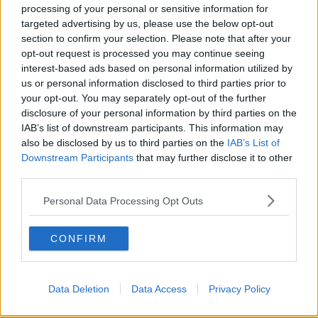
Arezzo per gli adempimenti del caso.
processing of your personal or sensitive information for
targeted advertising by us, please use the below opt-out
A questo punto, gli operatori della Squadra Mobile, avendo notato
section to confirm your selection. Please note that after your
uscire e rientrare più volte il pusher dal circolo oggetto d’attenzione,
decidevano di effettuare una perquisizione all’interno del locale.
opt-out request is processed you may continue seeing
interest-based ads based on personal information utilized by
Fatto ingresso all’interno del locale veniva fermato ed identificato il
us or personal information disclosed to third parties prior to
titolare dell’attività, anch’egli cittadino nigeriano, regolare sul
your opt-out. You may separately opt-out of the further
territorio, il quale, sotto il bancone del bar posto al piano terra,
disclosure of your personal information by third parties on the
occultava una busta in plastica con all’interno Marjuana per un
IAB’s list of downstream participants. This information may
peso lordo complessivo pari a circa 70 grammi, oltre ad un
also be disclosed by us to third parties on the
IAB’s List of
bilancino elettronico digitale di precisione perfettamente
Downstream Participants
that may further disclose it to other
funzionante, vario materiale per il taglio ed il confezionamento dello
third parties.
stupefacente ed 860 euro in banconote di vario taglio, occultate in
un barattolo nascosto sotto il bancone, quale possibile provento
Personal Data Processing Opt Outs
dell’attività di spaccio.
Contemporaneamente altri operatori della Squadra Mobile si
recavano al piano superiore soppalcato, dove veniva trovato un
CONFIRM
altro cittadino di nazionalità nigeriana mentre, seduto ad un
tavolino, era intento ad effettuare una videochiamata. Interrotta la
comunicazione, il soggetto in questione, tentava una precipitosa
Data Deletion
Data Access
Privacy Policy
fuga saltando dalla balaustra del soppalco e provando a
guadagnare la strada verso la porta d’ingresso del locale, qui