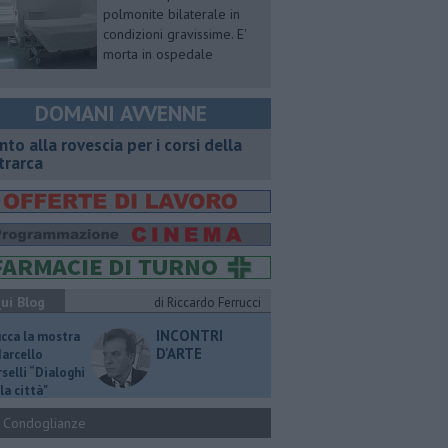
polmonite bilaterale in
condizioni gravissime. E'
morta in ospedale
DOMANI AVVENNE
onto alla rovescia per i corsi della
trarca
ui Blog
di Riccardo Ferrucci
INCONTRI
ucca la mostra
D'ARTE
Marcello
selli “Dialoghi
la città"
Condoglianze