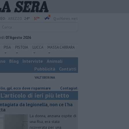
24°
37°
EO:
AREZZO
QuiNews.net
rdì
07 Agosto 2026
PISA
PISTOIA
LUCCA
MASSA CARRARA
ino
Blog
Interviste
Animali
Pubblicità
Contatti
VALTIBERINA
l, ecco dove risparmiare
Contagiata da legionella, non ce l'ha fatta
L'articolo di ieri più letto
ntagiata da legionella, non ce l'ha
tta
La donna, anziana ospite di
una Rsa, era stata
ricoverata per una