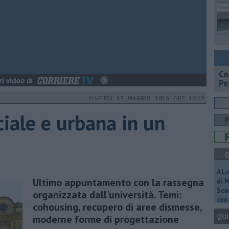
​C
Pe
MARTEDÌ
17 MAGGIO 2016
ORE 10:23
ciale e urbana in un
Q
A L
Ultimo appuntamento con la rassegna
di 
Scar
organizzata dall'università. Temi:
con 
cohousing, recupero di aree dismesse,
QUI
moderne forme di progettazione