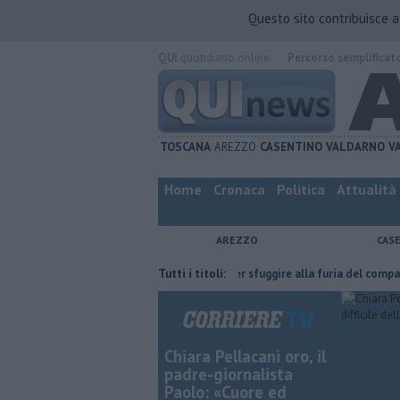
Questo sito contribuisce 
QUI
quotidiano online.
Percorso semplificat
TOSCANA
AREZZO
CASENTINO
VALDARNO
V
Home
Cronaca
Politica
Attualità
AREZZO
CAS
 l'ha fatta
Nascosta in un bar per sfuggire alla furia del compagno
Tutti i titoli:
Chiara Pellacani oro, il
padre-giornalista
Paolo: «Cuore ed