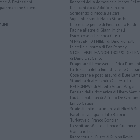
rese & Professioni
Racconti della domenica di Marco Celat
grammazione Cinema
Disincantato di Adolfo Santoro
Sorridendo di Nicola Belcari
Vignaioli e vini di Nadio Stronchi
MUNI
Le pregiate penne di Pierantonio Pardi
Pagine allegre di Gianni Micheli
Psico-cose di Federica Giusti
VI PRESENTO I MIEI... di Dino Fiumalbi
Le stelle di Astrea di Edit Permay
STORIE VISPE MA NON TROPPO DISTR
di Dario Dal Canto
Progettare il benessere di Erica Fiumalbi
La Toscana della birra di Davide Cappan
Cose strane e posti assurdi di Blue Lam
Storielba di Alessandro Canestrelli
NEURONEWS di Alberto Arturo Vergani
Pensieri della domenica di Libero Ventur
Fauda e balagan di Alfredo De Girolam
Enrico Catassi
Storie di ordinaria umanità di Nicolò Ste
Parole in viaggio di Tito Barbini
Turbative di Franco Bonciani
Lo scrittore sfigato di Enrico Guerrini e
Gordiano Lupi
Raccontare di Gusto di Rubina Rovini