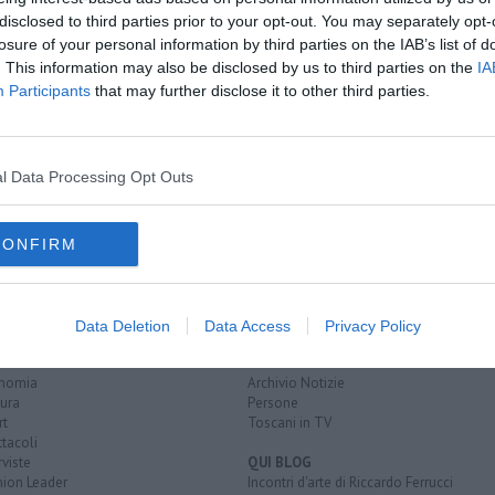
A
amente nella tua casella di posta.
disclosed to third parties prior to your opt-out. You may separately opt-
losure of your personal information by third parties on the IAB’s list of
. This information may also be disclosed by us to third parties on the
IA
Participants
that may further disclose it to other third parties.
ta
e premiate
l Data Processing Opt Outs
CONFIRM
EGORIE
RUBRICHE
naca
Le notizie di oggi
Data Deletion
Data Access
Privacy Policy
tica
Più Letti della settimana
alità
Più Letti del mese
nomia
Archivio Notizie
ura
Persone
rt
Toscani in TV
tacoli
rviste
QUI BLOG
nion Leader
Incontri d'arte di Riccardo Ferrucci