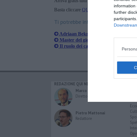
Arriva gratis tutti i giorni alle 20:00 dirett
information 
Basta cliccare
QUI
further disc
participants
Ti potrebbe interessare anche:
Downstream 
Adriaan Bekman al campus del Pion
Master del gioello, cinque studentess
Il ruolo dei cattolici in Italia
Persona
REDAZIONE QUI NEWS
CAT
Cro
Marco Migli
Poli
Direttore Responsabile
Attu
Eco
Cult
Pietro Mattonai
Spo
Redattore
Spet
Inte
Opi