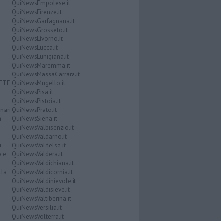
i
QuiNewsEmpolese.it
QuiNewsFirenze.it
QuiNewsGarfagnana.it
QuiNewsGrosseto.it
QuiNewsLivorno.it
QuiNewsLucca.it
QuiNewsLunigiana.it
QuiNewsMaremma.it
QuiNewsMassaCarrara.it
ATTE
QuiNewsMugello.it
QuiNewsPisa.it
QuiNewsPistoia.it
nari
QuiNewsPrato.it
a
QuiNewsSiena.it
QuiNewsValbisenzio.it
QuiNewsValdarno.it
i
QuiNewsValdelsa.it
o e
QuiNewsValdera.it
QuiNewsValdichiana.it
lla
QuiNewsValdicornia.it
QuiNewsValdinievole.it
QuiNewsValdisieve.it
QuiNewsValtiberina.it
QuiNewsVersilia.it
QuiNewsVolterra.it