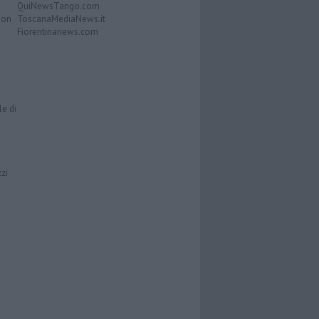
QuiNewsTango.com
Don
ToscanaMediaNews.it
Fiorentinanews.com
le di
zzi