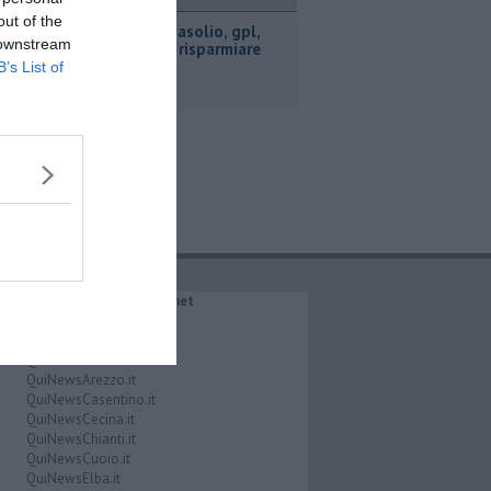
ttualità
out of the
​Benzina, gasolio, gpl,
 downstream
ecco dove risparmiare
B’s List of
IL NETWORK QuiNews.net
QuiNewsAbetone.it
QuiNewsAmiata.it
QuiNewsAnimali.it
QuiNewsArezzo.it
QuiNewsCasentino.it
QuiNewsCecina.it
QuiNewsChianti.it
QuiNewsCuoio.it
QuiNewsElba.it