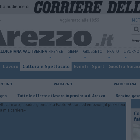
alla audience di
o
Aggiornato alle 18:55
MET
Vene
ALDICHIANA
VALTIBERINA
FIRENZE
SIENA
GROSSETO
PRATO
LIVORNO
Lavoro
Cultura e Spettacolo
Eventi
Sport
Giostra Sarac
ENTINO
VALDARNO
VALDICHIANA
​Tutte le offerte di lavoro in provincia di Arezzo
​Benzina, gasolio, gp
Co
fa