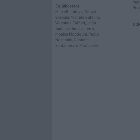
Imp
Collaboratori
Pro
Marcella Bitozzi, Sergio
Braccini, Michele Bufalino,
Valentina Caffieri, Linda
CO
Giuliani, Dina Laurenzi,
Monica Nocciolini, Paolo
Nocentini, Gabriele
Santarnecchi, Paola Silvi.