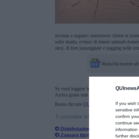
invitata a seguire: mantenere chiuse le porte
sulla strada, evitare di tenere animali domest
stesi, di fare passeggiate e jogging nelle zo
QUInewsAr
Se vuoi leggere le notizie principali della T
Arriva gratis tutti i giorni alle 20:00 dirett
If you wish 
Basta cliccare
QUI
sensitive in
Ti potrebbe interessare anche:
confirm you
continue se
Disinfestazione zanzare
information 
Zanzara tigre, assalto nell'Aretino
further disc