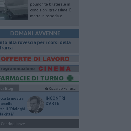
polmonite bilaterale in
condizioni gravissime. E'
morta in ospedale
DOMANI AVVENNE
onto alla rovescia per i corsi della
trarca
ui Blog
di Riccardo Ferrucci
INCONTRI
ucca la mostra
D'ARTE
Marcello
selli “Dialoghi
la città"
Condoglianze