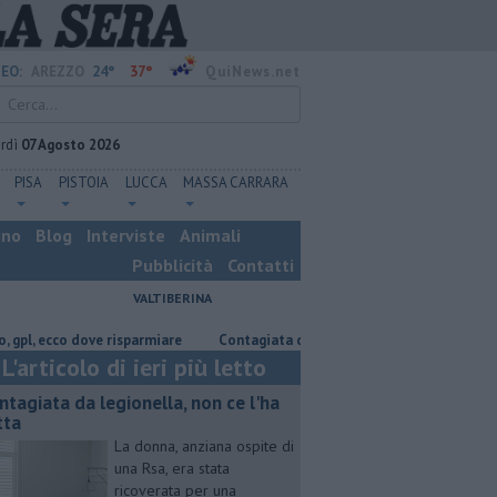
24°
37°
EO:
AREZZO
QuiNews.net
rdì
07 Agosto 2026
PISA
PISTOIA
LUCCA
MASSA CARRARA
ino
Blog
Interviste
Animali
Pubblicità
Contatti
VALTIBERINA
 ecco dove risparmiare
Contagiata da legionella, non ce l'ha fatta
N
L'articolo di ieri più letto
ntagiata da legionella, non ce l'ha
tta
La donna, anziana ospite di
una Rsa, era stata
ricoverata per una