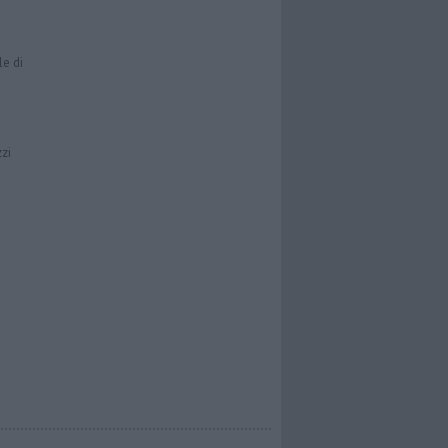
le di
zzi