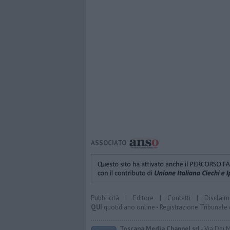
ASSOCIATO
Pubblicità
|
Editore
|
Contatti
|
Disclaim
QUI
quotidiano online - Registrazione Tribunale 
Toscana Media Channel srl
- Via Dei 