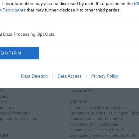
A
. This information may also be disclosed by us to third parties on the
IA
Participants
that may further disclose it to other third parties.
l Data Processing Opt Outs
CONFIRM
EGORIE
RUBRICHE
naca
Le notizie di oggi
tica
Più Letti della settimana
alità
Più Letti del mese
Data Deletion
Data Access
Privacy Policy
nomia
Archivio Notizie
ura
Persone
rt
Toscani in TV
tacoli
rviste
QUI BLOG
nion Leader
Incontri d'arte di Riccardo Ferrucci
rese & Professioni
Racconti della domenica di Marco Celat
grammazione Cinema
Disincantato di Adolfo Santoro
Sorridendo di Nicola Belcari
Vignaioli e vini di Nadio Stronchi
MUNI
Le pregiate penne di Pierantonio Pardi