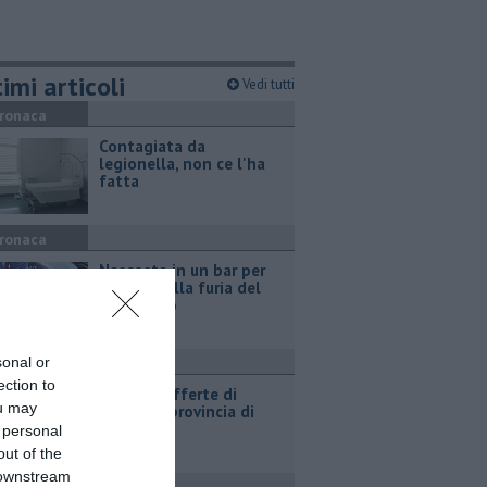
imi articoli
Vedi tutti
ronaca
Contagiata da
legionella, non ce l'ha
fatta
ronaca
Nascosta in un bar per
sfuggire alla furia del
compagno
sonal or
ttualità
ection to
​Tutte le offerte di
ou may
lavoro in provincia di
Arezzo
 personal
out of the
 downstream