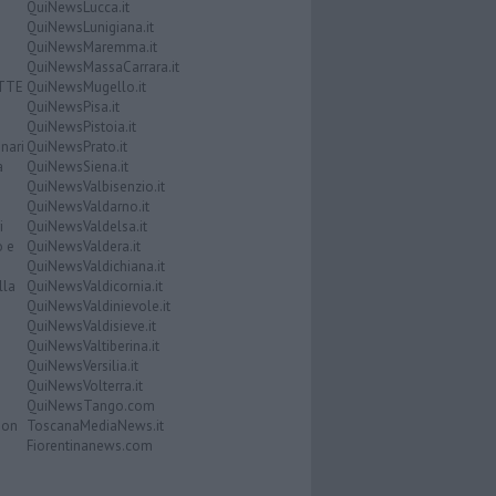
QuiNewsLucca.it
QuiNewsLunigiana.it
QuiNewsMaremma.it
QuiNewsMassaCarrara.it
ATTE
QuiNewsMugello.it
QuiNewsPisa.it
QuiNewsPistoia.it
nari
QuiNewsPrato.it
a
QuiNewsSiena.it
QuiNewsValbisenzio.it
QuiNewsValdarno.it
i
QuiNewsValdelsa.it
o e
QuiNewsValdera.it
QuiNewsValdichiana.it
lla
QuiNewsValdicornia.it
QuiNewsValdinievole.it
QuiNewsValdisieve.it
QuiNewsValtiberina.it
QuiNewsVersilia.it
QuiNewsVolterra.it
QuiNewsTango.com
Don
ToscanaMediaNews.it
Fiorentinanews.com