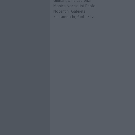
Giuliani, Dina Laurenzi,
Monica Nocciolini, Paolo
Nocentini, Gabriele
Santarnecchi, Paola Silvi.