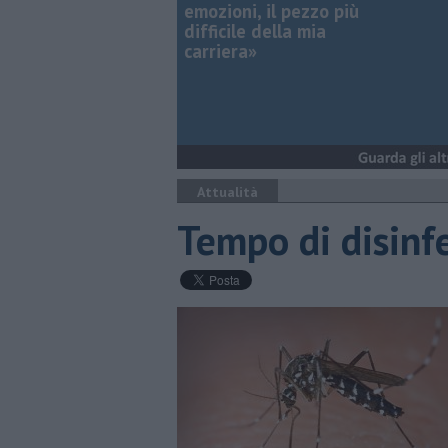
emozioni, il pezzo più
difficile della mia
carriera»
Attualità
Tempo di disinf