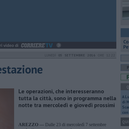
​C
Pe
LUNEDÌ
05 SETTEMBRE 2016
ORE 12:22
estazione
Q
Le operazioni, che interesseranno
tutta la città, sono in programma nella
A L
di 
notte tra mercoledì e giovedì prossimi
Scar
con 
QUI
AREZZO —
Dalle 23 di mercoledì 7 settembre