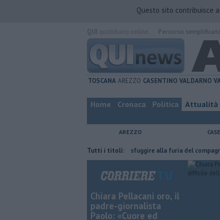
Questo sito contribuisce 
QUI
quotidiano online.
Percorso semplificat
TOSCANA
AREZZO
CASENTINO
VALDARNO
V
Home
Cronaca
Politica
Attualità
AREZZO
CAS
'ha fatta
Nascosta in un bar per sfuggire alla furia del compagno
Tutti i titoli:
Chiara Pellacani oro, il
padre-giornalista
Paolo: «Cuore ed