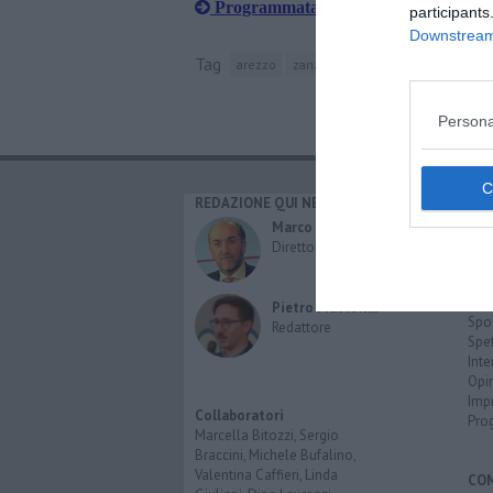
Programmata disinfestazione
participants
Downstream 
Tag
arezzo
zanzare
jogging
giardino
Persona
REDAZIONE QUI NEWS
CAT
Cro
Marco Migli
Poli
Direttore Responsabile
Attu
Eco
Cult
Pietro Mattonai
Spo
Redattore
Spet
Inte
Opi
Imp
Collaboratori
Pro
Marcella Bitozzi, Sergio
Braccini, Michele Bufalino,
Valentina Caffieri, Linda
CO