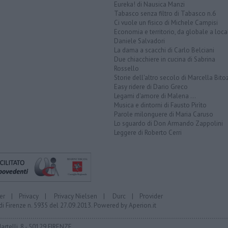
Eureka! di Nausica Manzi
Tabasco senza filtro di Tabasco n.6
Ci vuole un fisico di Michele Campisi
Economia e territorio, da globale a loca
Daniele Salvadori
La dama a scacchi di Carlo Belciani
Due chiacchiere in cucina di Sabrina
Rossello
Storie dell'altro secolo di Marcella Bito
Easy ridere di Dario Greco
Legami d'amore di Malena ...
Musica e dintorni di Fausto Pirìto
Parole milonguere di Maria Caruso
Lo sguardo di Don Armando Zappolini
Leggere di Roberto Cerri
er
|
Privacy
|
Privacy Nielsen
|
Durc
|
Provider
di Firenze n. 5935 del 27.09.2013. Powered by
Aperion.it
Martelli, 8 - 50129 FIRENZE