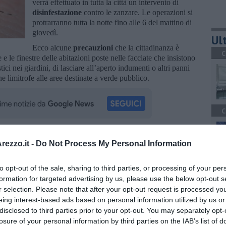
verrà effettuato in tutta la città un intervento di
disinfestazione
contro le zanzare. Le operazioni si
protrarranno tutta la notte fino alle 6 del mattino di
giovedì.
Ult
Ecco alcune
precauzioni
che la cittadinanza è
C
 e le finestre delle abitazioni poste nelle facciate che insistono
ici nei giardini, di lasciare all’aperto indumenti o altri panni
ne limitrofe alle aree destinate a verde pubblico.
C
ezzo.it -
Do Not Process My Personal Information
oscana iscriviti alla
Newsletter QUInews - ToscanaMedia.
amente nella tua casella di posta.
to opt-out of the sale, sharing to third parties, or processing of your per
A
formation for targeted advertising by us, please use the below opt-out s
r selection. Please note that after your opt-out request is processed y
eing interest-based ads based on personal information utilized by us or
disclosed to third parties prior to your opt-out. You may separately opt-
losure of your personal information by third parties on the IAB’s list of