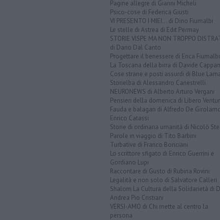
Pagine allegre di Gianni Micheli
Psico-cose di Federica Giusti
VI PRESENTO I MIEI... di Dino Fiumalbi
Le stelle di Astrea di Edit Permay
STORIE VISPE MA NON TROPPO DISTR
di Dario Dal Canto
Progettare il benessere di Erica Fiumalbi
La Toscana della birra di Davide Cappan
Cose strane e posti assurdi di Blue Lam
Storielba di Alessandro Canestrelli
NEURONEWS di Alberto Arturo Vergani
Pensieri della domenica di Libero Ventur
Fauda e balagan di Alfredo De Girolam
Enrico Catassi
Storie di ordinaria umanità di Nicolò Ste
Parole in viaggio di Tito Barbini
Turbative di Franco Bonciani
Lo scrittore sfigato di Enrico Guerrini e
Gordiano Lupi
Raccontare di Gusto di Rubina Rovini
Legalità e non solo di Salvatore Calleri
Shalom La Cultura della Solidarietà di 
Andrea Pio Cristiani
VERSI-AMO di Chi mette al centro la
persona