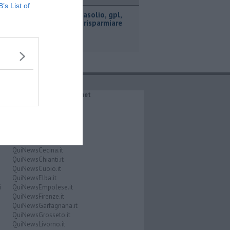
ttualità
B’s List of
​Benzina, gasolio, gpl,
ecco dove risparmiare
IL NETWORK QuiNews.net
QuiNewsAbetone.it
QuiNewsAmiata.it
QuiNewsAnimali.it
QuiNewsArezzo.it
QuiNewsCasentino.it
QuiNewsCecina.it
QuiNewsChianti.it
QuiNewsCuoio.it
QuiNewsElba.it
i
QuiNewsEmpolese.it
QuiNewsFirenze.it
QuiNewsGarfagnana.it
QuiNewsGrosseto.it
QuiNewsLivorno.it