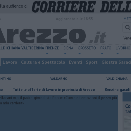
alla audience di
o
Aggiornato alle 18:55
MET
Vene
ALDICHIANA
VALTIBERINA
FIRENZE
SIENA
GROSSETO
PRATO
LIVORNO
Lavoro
Cultura e Spettacolo
Eventi
Sport
Giostra Sarac
ENTINO
VALDARNO
VALDICHIANA
​Tutte le offerte di lavoro in provincia di Arezzo
​Benzina, gasolio, gpl,
Co
fa