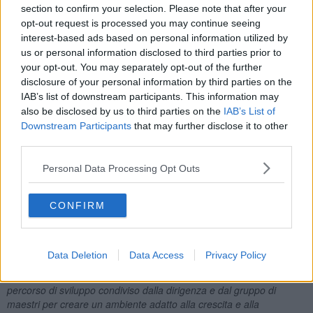
femminile (con
Alessia Ceccarelli, Camilla Farsetti, Emma
section to confirm your selection. Please note that after your
Loffredo e Sofia Pierdonati
). Il circolo aretino conta molto sui
opt-out request is processed you may continue seeing
giovani tennisti Gianmarco Cartocci, Raffaele Ciurnelli e Lorenzo
interest-based ads based on personal information utilized by
De Vizia, che proveranno a bissare il successo regionale ottenuto
us or personal information disclosed to third parties prior to
del 2019 e a cogliere per il secondo anno consecutivo l’accesso
your opt-out. You may separately opt-out of the further
alle finali per il tricolore.
disclosure of your personal information by third parties on the
IAB’s list of downstream participants. This information may
also be disclosed by us to third parties on the
IAB’s List of
Downstream Participants
that may further disclose it to other
L’
Under16
vedrà impegnato un gruppo maschile con
Filippo Pichi,
third parties.
Alessandro Ponticelli e Filippo Tanini
, mentre ben due saranno
le squadre maschili nell’
Under14
: la prima farà affidamento su
Personal Data Processing Opt Outs
Alberto Capaccioli, Giorgio Carcani e Flavio Valois
, mentre la
seconda su
Niccolò Brocchi, Filippo Colcelli e Riccardo Rossi.
«
Finalmente torniamo a vivere le emozioni del vero tennis
-
CONFIRM
commenta il direttore generale
Jacopo Bramanti
. -
Il Tennis Giotto
vince ininterrottamente titoli regionali a squadre da nove anni:
cambiano le formazioni e si alternano gli atleti, ma il nostro settore
Data Deletion
Data Access
Privacy Policy
giovanile ha dimostrato capacità di rinnovarsi e di far emergere
tanti ragazzi di valore. I successi, infatti, sono il coronamento di un
percorso di sviluppo condiviso dalla dirigenza e dal gruppo di
maestri per creare un ambiente adatto alla crescita e alla