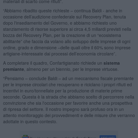
materiali di scarto come rifiuti”.
“Abbiamo ribadito queste richieste – continua Baldi - anche in
occasione dell’audizione confederale sul Recovery Plan, tenuta
dopo l'insediamento del Governo, e abbiamo richiesto uno
stanziamento di risorse superiore ai circa 4,5 miliardi previsti nella
bozza del Recovery Plan, per la creazione di un “ecosistema
abilitante” che faccia da volano allo sviluppo delle imprese di ogni
ordine, grado e dimensione –delle quali oltre il 60% sono imprese
artigiane-interessate dai processi dell’economia circolare”.
A completare il quadro, Confartigianato richiede un
sistema
premiante
, almeno per un biennio, per le imprese virtuose.
“Pensiamo – conclude Baldi – ad un meccanismo fiscale premiante
per le imprese circolari che recuperano e riciclano i propri rifiuti ed
incentivi in euro/tonnellate per la produzione di materie prime
seconde. Questa è la strada che abbiamo scelto di percorrere nella
convinzione che sia l'occasione per favorire anche una prospettiva
di ripresa del settore. Il nostro impegno sarà profuso ora in un
attento monitoraggio dei provvedimenti e delle misure che verranno
adottate in questo contesto.