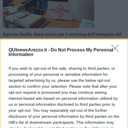
Agenzia Studio Astra scelta per il restyling dell’immagine del
colosso europeo del trasporto di gas e carburanti e nella
produzione di cisterne
QUInewsArezzo.it -
Do Not Process My Personal
Information
If you wish to opt-out of the sale, sharing to third parties, or
processing of your personal or sensitive information for
targeted advertising by us, please use the below opt-out
AREZZO —
Acerbi, storica azienda leader nel trasporto di gas e
section to confirm your selection. Please note that after your
carburanti e nella produzione di cisterne ha operato una re-
opt-out request is processed you may continue seeing
brandizzazione del proprio marchio. Il delicato progetto di restyling
interest-based ads based on personal information utilized by
è stato affidato all'azienda aretina "Studio Astra" che, grazie alla
creatività dei suoi professionisti, ha ridisegnato il logo storico della
us or personal information disclosed to third parties prior to
società Piemontese.
your opt-out. You may separately opt-out of the further
disclosure of your personal information by third parties on the
Il processo di studio, analisi e progettazione svolto da Studio Astra
IAB’s list of downstream participants. This information may
in collaborazione con la art director Francesca Floreani ha