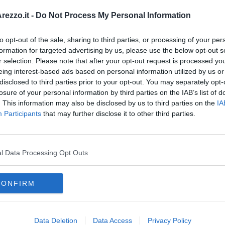
ezzo.it -
Do Not Process My Personal Information
 Spirito, proprio perché nessun quartiere, dal 1931, era mai
sso anno. Sette vittorie nelle ultime 11 edizioni della Giostra:
to opt-out of the sale, sharing to third parties, or processing of your per
formation for targeted advertising by us, please use the below opt-out s
r selection. Please note that after your opt-out request is processed y
eing interest-based ads based on personal information utilized by us or
disclosed to third parties prior to your opt-out. You may separately opt-
losure of your personal information by third parties on the IAB’s list of
. This information may also be disclosed by us to third parties on the
IA
oscana iscriviti alla
Newsletter QUInews - ToscanaMedia.
Participants
that may further disclose it to other third parties.
amente nella tua casella di posta.
l Data Processing Opt Outs
CONFIRM
ti
la legge del più forte
giostra del saracino
gregorio x
treble
Data Deletion
Data Access
Privacy Policy