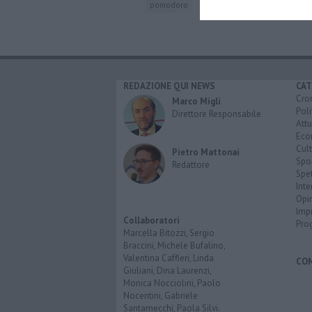
pomodoro
REDAZIONE QUI NEWS
CAT
Cro
Marco Migli
Poli
Direttore Responsabile
Attu
Eco
Cult
Pietro Mattonai
Spo
Redattore
Spet
Inte
Opi
Imp
Collaboratori
Pro
Marcella Bitozzi, Sergio
Braccini, Michele Bufalino,
Valentina Caffieri, Linda
CO
Giuliani, Dina Laurenzi,
Monica Nocciolini, Paolo
Nocentini, Gabriele
Santarnecchi, Paola Silvi.