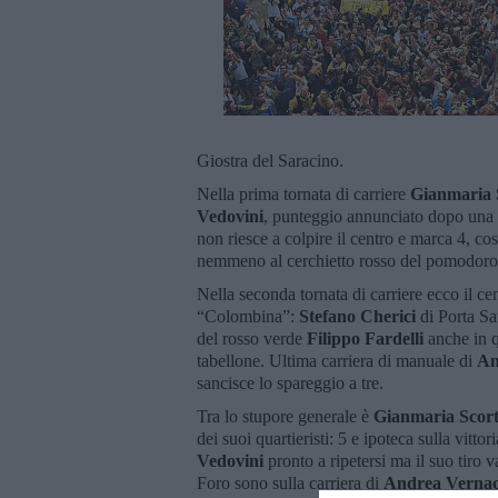
Giostra del Saracino.
Nella prima tornata di carriere
Gianmaria 
Vedovini
, punteggio annunciato dopo una
non riesce a colpire il centro e marca 4, c
nemmeno al cerchietto rosso del pomodor
Nella seconda tornata di carriere ecco il ce
“Colombina”:
Stefano Cherici
di Porta Sa
del rosso verde
Filippo Fardelli
anche in q
tabellone. Ultima carriera di manuale di
An
sancisce lo spareggio a tre.
Tra lo stupore generale è
Gianmaria Scor
dei suoi quartieristi: 5 e ipoteca sulla vit
Vedovini
pronto a ripetersi ma il suo tiro v
Foro sono sulla carriera di
Andrea Vernac