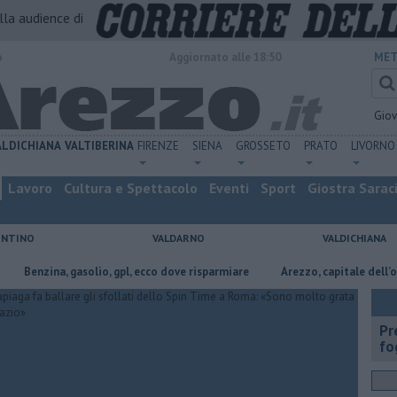
alla audience di
o
Aggiornato alle 18:50
MET
Gio
ALDICHIANA
VALTIBERINA
FIRENZE
SIENA
GROSSETO
PRATO
LIVORNO
Lavoro
Cultura e Spettacolo
Eventi
Sport
Giostra Sarac
ENTINO
VALDARNO
VALDICHIANA
ina, gasolio, gpl, ecco dove risparmiare
Arezzo, capitale dell’oro: l’inci
Pr
fo