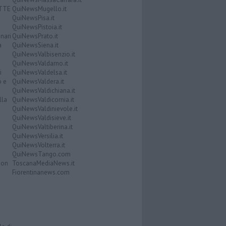
ATTE
QuiNewsMugello.it
QuiNewsPisa.it
QuiNewsPistoia.it
nari
QuiNewsPrato.it
a
QuiNewsSiena.it
QuiNewsValbisenzio.it
QuiNewsValdarno.it
i
QuiNewsValdelsa.it
o e
QuiNewsValdera.it
QuiNewsValdichiana.it
lla
QuiNewsValdicornia.it
QuiNewsValdinievole.it
QuiNewsValdisieve.it
QuiNewsValtiberina.it
QuiNewsVersilia.it
QuiNewsVolterra.it
QuiNewsTango.com
Don
ToscanaMediaNews.it
Fiorentinanews.com