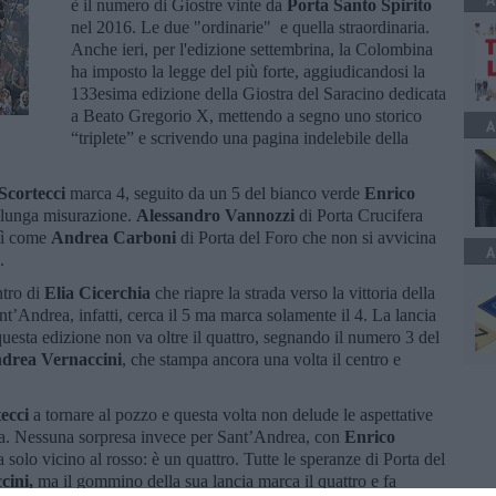
A
è il numero di Giostre vinte da
Porta Santo Spirito
nel 2016. Le due "ordinarie" e quella straordinaria.
Anche ieri, per l'edizione settembrina, la Colombina
ha imposto la legge del più forte, aggiudicandosi la
133esima edizione della Giostra del Saracino dedicata
a Beato Gregorio X, mettendo a segno uno storico
A
“triplete” e scrivendo una pagina indelebile della
Scortecci
marca 4, seguito da un 5 del bianco verde
Enrico
 lunga misurazione.
Alessandro Vannozzi
di Porta Crucifera
osì come
Andrea Carboni
di Porta del Foro che non si avvicina
A
o.
ntro di
Elia Cicerchia
che riapre la strada verso la vittoria della
nt’Andrea, infatti, cerca il 5 ma marca solamente il 4. La lancia
uesta edizione non va oltre il quattro, segnando il numero 3 del
drea Vernaccini
, che stampa ancora una volta il centro e
tecci
a tornare al pozzo e questa volta non delude le aspettative
toria. Nessuna sorpresa invece per Sant’Andrea, con
Enrico
a solo vicino al rosso: è un quattro. Tutte le speranze di Porta del
cini,
ma il gommino della sua lancia marca il quattro e fa