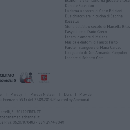
Economia e territorio, da globale a loca
Daniele Salvadori
La dama a scacchi di Carlo Belciani
Due chiacchiere in cucina di Sabrina
Rossello
Storie dell'altro secolo di Marcella Bito
Easy ridere di Dario Greco
Legami d'amore di Malena ...
Musica e dintorni di Fausto Pirìto
Parole milonguere di Maria Caruso
Lo sguardo di Don Armando Zappolini
Leggere di Roberto Cerri
er
|
Privacy
|
Privacy Nielsen
|
Durc
|
Provider
di Firenze n. 5935 del 27.09.2013. Powered by
Aperion.it
Martelli, 8 - 50129 FIRENZE
toscanamediachannel.it
F. e P.Iva: 06207870483 - ISSN 2974-704X