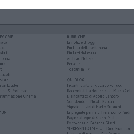
EGORIE
RUBRICHE
naca
Le notizie di oggi
tica
Più Letti della settimana
alità
Più Letti del mese
nomia
Archivio Notizie
ura
Persone
rt
Toscani in TV
tacoli
rviste
QUI BLOG
nion Leader
Incontri d'arte di Riccardo Ferrucci
rese & Professioni
Racconti della domenica di Marco Celat
grammazione Cinema
Disincantato di Adolfo Santoro
Sorridendo di Nicola Belcari
Vignaioli e vini di Nadio Stronchi
MUNI
Le pregiate penne di Pierantonio Pardi
Pagine allegre di Gianni Micheli
Psico-cose di Federica Giusti
VI PRESENTO I MIEI... di Dino Fiumalbi
Le stelle di Astrea di Edit Permay