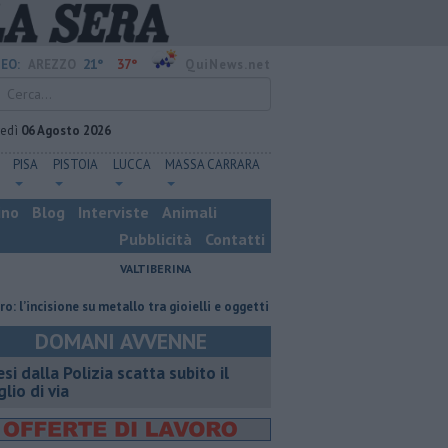
21°
37°
EO:
AREZZO
QuiNews.net
vedì
06 Agosto 2026
PISA
PISTOIA
LUCCA
MASSA CARRARA
ino
Blog
Interviste
Animali
Pubblicità
Contatti
VALTIBERINA
sione su metallo tra gioielli e oggetti personalizzati
Nascosta in un bar 
DOMANI AVVENNE
esi dalla Polizia scatta subito il
glio di via