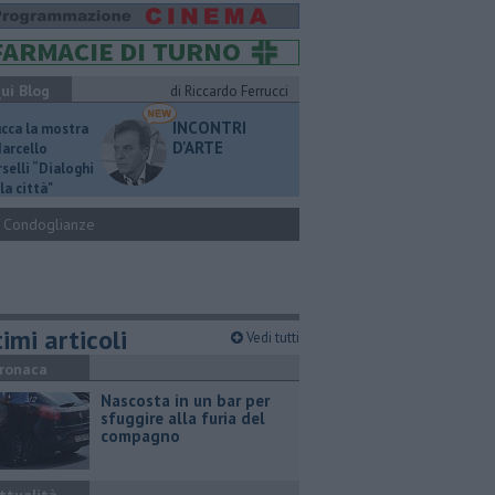
ui Blog
di Riccardo Ferrucci
INCONTRI
ucca la mostra
D'ARTE
Marcello
selli “Dialoghi
la città"
Condoglianze
imi articoli
Vedi tutti
ronaca
Nascosta in un bar per
sfuggire alla furia del
compagno