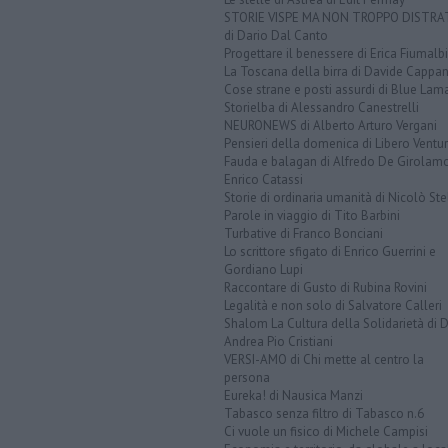
STORIE VISPE MA NON TROPPO DISTR
di Dario Dal Canto
Progettare il benessere di Erica Fiumalbi
La Toscana della birra di Davide Cappan
Cose strane e posti assurdi di Blue Lam
Storielba di Alessandro Canestrelli
NEURONEWS di Alberto Arturo Vergani
Pensieri della domenica di Libero Ventur
Fauda e balagan di Alfredo De Girolam
Enrico Catassi
Storie di ordinaria umanità di Nicolò Ste
Parole in viaggio di Tito Barbini
Turbative di Franco Bonciani
Lo scrittore sfigato di Enrico Guerrini e
Gordiano Lupi
Raccontare di Gusto di Rubina Rovini
Legalità e non solo di Salvatore Calleri
Shalom La Cultura della Solidarietà di 
Andrea Pio Cristiani
VERSI-AMO di Chi mette al centro la
persona
Eureka! di Nausica Manzi
Tabasco senza filtro di Tabasco n.6
Ci vuole un fisico di Michele Campisi