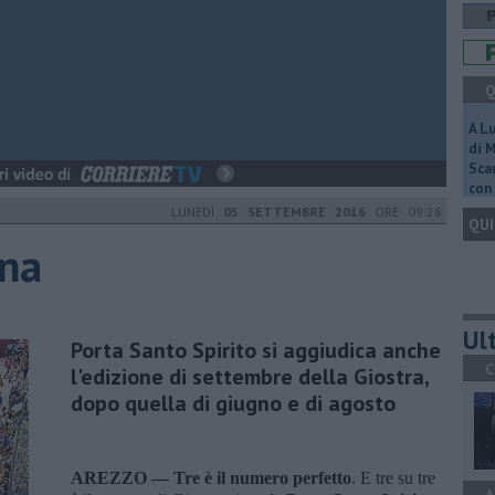
Q
A L
di 
Scar
con 
LUNEDÌ
05 SETTEMBRE 2016
ORE 09:28
QUI
ina
Ult
Porta Santo Spirito si aggiudica anche
C
l'edizione di settembre della Giostra,
dopo quella di giugno e di agosto
AREZZO —
Tre è il numero perfetto
. E tre su tre