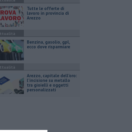
ttualità
​Tutte le offerte di
lavoro in provincia di
Arezzo
ttualità
​Benzina, gasolio, gpl,
ecco dove risparmiare
ttualità
Arezzo, capitale dell’oro:
l’incisione su metallo
tra gioielli e oggetti
personalizzati