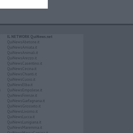
IL NETWORK QuiNews.net
QuiNewsAbetone.it
QuiNewsAmiata.it
QuiNewsAnimali.it
QuiNewsArezzo.it
QuiNewsCasentino.it
QuiNewsCecina.it
QuiNewsChianti.it
QuiNewsCuoio.it
QuiNewsElba.it
i
QuiNewsEmpolese.it
QuiNewsFirenze.it
QuiNewsGarfagnana.it
QuiNewsGrosseto.it
QuiNewsLivorno.it
QuiNewsLucca.it
QuiNewsLunigiana.it
QuiNewsMaremma.it
QuiNewsMassaCarrara.it