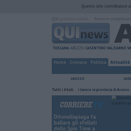
Questo sito contribuisce 
QUI
quotidiano online.
Percorso semplificat
TOSCANA
AREZZO
CASENTINO
VALDARNO
V
Home
Cronaca
Politica
Attualità
AREZZO
CAS
 del compagno
​Tutte le offerte di lavoro in provincia di Arezzo
Tutti i titoli:
​Benz
Ditonellapiaga fa
ballare gli sfollati
dello Spin Time a