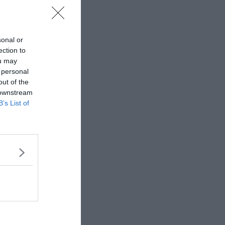
sonal or
ection to
ou may
 personal
out of the
 downstream
B’s List of