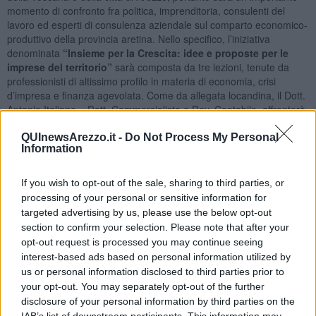
momento di confronto fra politica, imprenditoria, consulenti del
lavoro ed esperti di consulenza aziendale sul comparto economico-
produttivo della provincia aretina. Nello specifico, l’iniziativa
denominata
“Insieme per la Crescita: idee e proposte per le
imprese del territorio”
sarà composta da tre lezioni, tenute da
professionisti di altissimo profilo in materia di economia, crisi
d’impresa e finanza agevolata. Come da allegata locandina, il Dott.
Antonio Italiano – Dott. Commercialista e Rev. Contabile, affronterà
la tematica della “Nuova normativa sulla crisi d’impresa”. Il Dott.
Antonello Garra – Studio L.G. & Partners di Roma, esaminerà la
QUInewsArezzo.it -
Do Not Process My Personal
Information
strategica tematica della finanza agevolata, illustrando alle imprese
presenti le opportunità attualmente sfruttabili sul mercato. Come
terza lezione, il Dott. Claudio Orlandini – Cons. del Lavoro della
If you wish to opt-out of the sale, sharing to third parties, or
“Giunta Nazionale A.n.p.i.t.” parlerà di lavoro e della corretta
processing of your personal or sensitive information for
applicazione dei C.C.N.L. collettivi nazionali, approfondendone i
targeted advertising by us, please use the below opt-out
risvolti economici, giuridico-normativi e sindacali. A corollario di
section to confirm your selection. Please note that after your
quanto detto, si terrà la
presentazione del libro “Delle Cose
opt-out request is processed you may continue seeing
Nuove: oltre il globalismo e il sovranismo”
sarà lo spunto per il
interest-based ads based on personal information utilized by
confronto sul tema della trasformazione economico sociale. Un
us or personal information disclosed to third parties prior to
dibattito, moderato dal Direttore di Teletruria Luigi Alberti, fra il
your opt-out. You may separately opt-out of the further
Presidente Nazionale di A.n.p.i.t., Federico Iadicicco autore del
disclosure of your personal information by third parties on the
libro, il Consigliere Regione Toscana Gabriele Veneri e l’On. Silvio