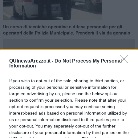
Un corso di tecniche operative e difesa personale per gli
operatori della Polizia Municipale. Prenderà il via da gennaio
QUInewsArezzo.it -
Do Not Process My Personal
Information
AREZZO —
Al via da gennaio un corso di tecniche operative e
autodifesa per il personale della Polizia Municipale. È stato
If you wish to opt-out of the sale, sharing to third parties, or
presentato dall’assessore
Tiziana Nisini
e dal comandante
Cino
processing of your personal or sensitive information for
Augusto Cecchini
. La prima parte delle lezioni sarà svolta in aula
targeted advertising by us, please use the below opt-out
dove verranno affrontati gli aspetti teorici, la seconda in area
section to confirm your selection. Please note that after your
aperta, ma chiusa al pubblico, e saranno svolte le prove pratiche.
opt-out request is processed you may continue seeing
La terza riguarderà specificatamente la difesa personale in
interest-based ads based on personal information utilized by
palestra. Il corso sarà svolto in divisa.
us or personal information disclosed to third parties prior to
Verrà illustrato quello che gli operatori saranno impegnati a
your opt-out. You may separately opt-out of the further
svolgere in strada e in palestra, fatte esercitazioni su posti di
disclosure of your personal information by third parties on the
controllo a veicoli, fermo di veicoli in movimento, controllo degli