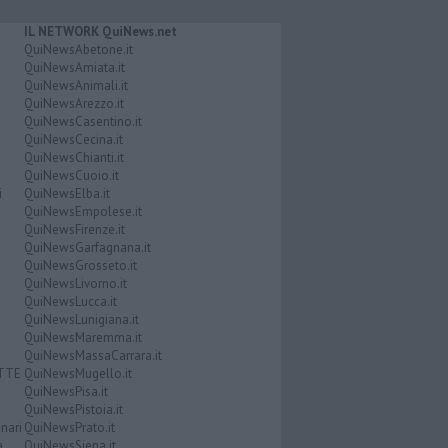
IL NETWORK QuiNews.net
QuiNewsAbetone.it
QuiNewsAmiata.it
QuiNewsAnimali.it
QuiNewsArezzo.it
QuiNewsCasentino.it
QuiNewsCecina.it
QuiNewsChianti.it
QuiNewsCuoio.it
i
QuiNewsElba.it
QuiNewsEmpolese.it
QuiNewsFirenze.it
QuiNewsGarfagnana.it
QuiNewsGrosseto.it
QuiNewsLivorno.it
QuiNewsLucca.it
QuiNewsLunigiana.it
QuiNewsMaremma.it
QuiNewsMassaCarrara.it
ATTE
QuiNewsMugello.it
QuiNewsPisa.it
QuiNewsPistoia.it
nari
QuiNewsPrato.it
a
QuiNewsSiena.it