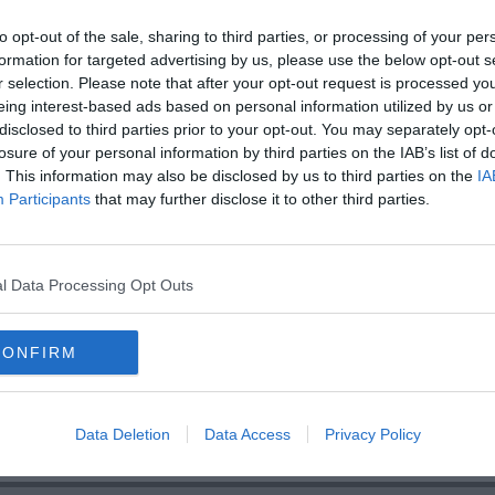
C
ovani@comune.arezzo.it
o il prof. Saverio Battente, direttore del
t
to opt-out of the sale, sharing to third parties, or processing of your per
formation for targeted advertising by us, please use the below opt-out s
r selection. Please note that after your opt-out request is processed y
eing interest-based ads based on personal information utilized by us or
disclosed to third parties prior to your opt-out. You may separately opt-
losure of your personal information by third parties on the IAB’s list of
. This information may also be disclosed by us to third parties on the
IA
oscana iscriviti alla
Newsletter QUInews - ToscanaMedia.
Participants
that may further disclose it to other third parties.
amente nella tua casella di posta.
l Data Processing Opt Outs
aste ferite
CONFIRM
sociologia
Data Deletion
Data Access
Privacy Policy