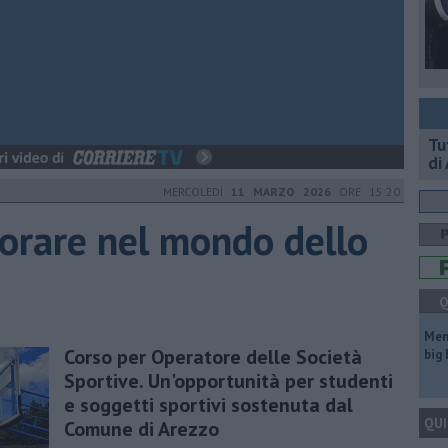
​T
di
MERCOLEDÌ
11 MARZO 2026
ORE 15:20
vorare nel mondo dello
Q
Mem
​Corso per Operatore delle Società
big
Sportive. Un'opportunità per studenti
e soggetti sportivi sostenuta dal
QUI
Comune di Arezzo