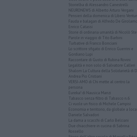
Storielba di Alessandro Canestrelli
NEURONEWS di Alberto Arturo Vergani
Pensieri della domenica di Libero Ventur
Fauda e balagan di Alfredo De Girolam
Enrico Catassi
Storie di ordinaria umanità di Nicolò Ste
Parole in viaggio di Tito Barbini
Turbative di Franco Bonciani
Lo scrittore sfigato di Enrico Guerrini e
Gordiano Lupi
Raccontare di Gusto di Rubina Rovini
Legalità e non solo di Salvatore Calleri
Shalom La Cultura della Solidarietà di 
Andrea Pio Cristiani
VERSI-AMO di Chi mette al centro la
persona
Eureka! di Nausica Manzi
Tabasco senza filtro di Tabasco n.6
Ci vuole un fisico di Michele Campisi
Economia e territorio, da globale a loca
Daniele Salvadori
La dama a scacchi di Carlo Belciani
Due chiacchiere in cucina di Sabrina
Rossello
Storie dell'altro secolo di Marcella Bito