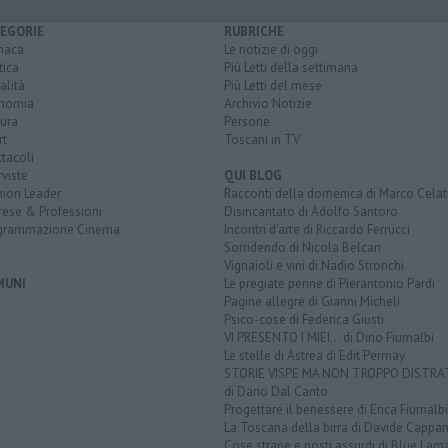
EGORIE
RUBRICHE
naca
Le notizie di oggi
tica
Più Letti della settimana
alità
Più Letti del mese
nomia
Archivio Notizie
ura
Persone
rt
Toscani in TV
tacoli
rviste
QUI BLOG
nion Leader
Racconti della domenica di Marco Celat
rese & Professioni
Disincantato di Adolfo Santoro
grammazione Cinema
Incontri d'arte di Riccardo Ferrucci
Sorridendo di Nicola Belcari
Vignaioli e vini di Nadio Stronchi
MUNI
Le pregiate penne di Pierantonio Pardi
Pagine allegre di Gianni Micheli
Psico-cose di Federica Giusti
VI PRESENTO I MIEI... di Dino Fiumalbi
Le stelle di Astrea di Edit Permay
STORIE VISPE MA NON TROPPO DISTR
di Dario Dal Canto
Progettare il benessere di Erica Fiumalbi
La Toscana della birra di Davide Cappan
Cose strane e posti assurdi di Blue Lam