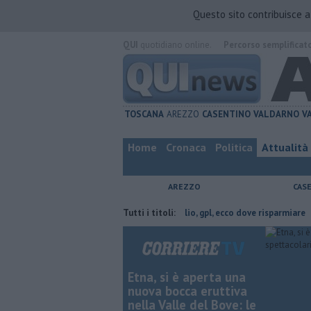
Questo sito contribuisce 
QUI
quotidiano online.
Percorso semplificat
TOSCANA
AREZZO
CASENTINO
VALDARNO
V
Home
Cronaca
Politica
Attualità
AREZZO
CAS
n provincia di Arezzo
​Benzina, gasolio, gpl, ecco dove risparmiare
Tutti i titoli:
C
Etna, si è aperta una
nuova bocca eruttiva
nella Valle del Bove: le