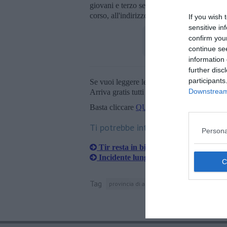
giovani e terzo settore all'indirizzo
sportgi
corso, all'indirizzo
saverio.battente@unisi.i
If you wish 
sensitive in
confirm you
continue se
information 
further disc
participants
Se vuoi leggere le notizie principali della T
Downstream 
Arriva gratis tutti i giorni alle 20:00 dirett
Basta cliccare
QUI
Ti potrebbe interessare anche:
Persona
Tir resta in bilico nella scarpata
Incidente lungo la SS73, 6 persone rim
Tag
provincia di arezzo
università di siena