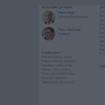
REDAZIONE QUI NEWS
CAT
Cro
Marco Migli
Poli
Direttore Responsabile
Attu
Eco
Cult
Pietro Mattonai
Spo
Redattore
Spet
Inte
Opi
Imp
Collaboratori
Pro
Marcella Bitozzi, Sergio
Braccini, Michele Bufalino,
Valentina Caffieri, Linda
CO
Giuliani, Dina Laurenzi,
Monica Nocciolini, Paolo
Nocentini, Gabriele
Santarnecchi, Paola Silvi.