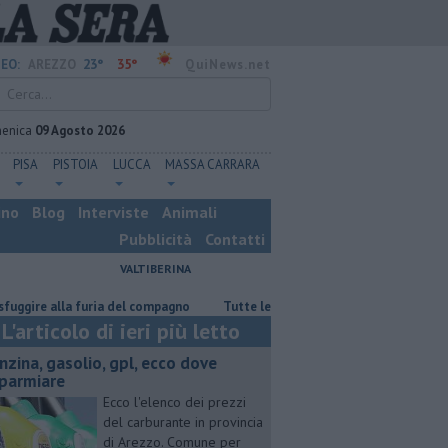
23°
35°
EO:
AREZZO
QuiNews.net
enica
09 Agosto 2026
PISA
PISTOIA
LUCCA
MASSA CARRARA
ino
Blog
Interviste
Animali
Pubblicità
Contatti
VALTIBERINA
re alla furia del compagno
​Tutte le offerte di lavoro in provincia di Ar
L'articolo di ieri più letto
enzina, gasolio, gpl, ecco dove
sparmiare
Ecco l'elenco dei prezzi
del carburante in provincia
di Arezzo. Comune per