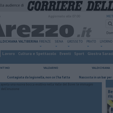
alla audience di
o
Aggiornato alle 07:00
MET
Dom
ALDICHIANA
VALTIBERINA
FIRENZE
SIENA
GROSSETO
PRATO
LIVORNO
Lavoro
Cultura e Spettacolo
Eventi
Sport
Giostra Sarac
ENTINO
VALDARNO
VALDICHIANA
ontagiata da legionella, non ce l'ha fatta
Nascosta in un bar per sfuggi
​B
ri