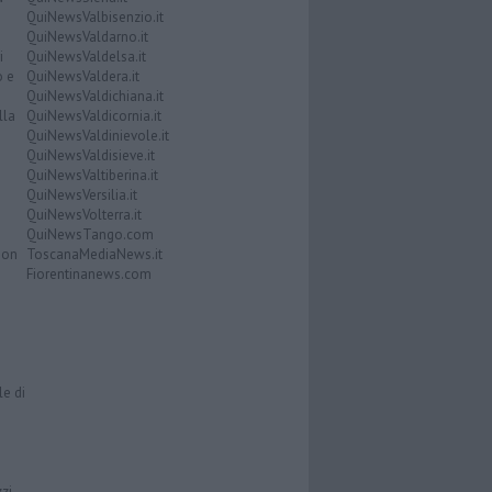
QuiNewsValbisenzio.it
QuiNewsValdarno.it
i
QuiNewsValdelsa.it
o e
QuiNewsValdera.it
QuiNewsValdichiana.it
lla
QuiNewsValdicornia.it
QuiNewsValdinievole.it
QuiNewsValdisieve.it
QuiNewsValtiberina.it
QuiNewsVersilia.it
QuiNewsVolterra.it
QuiNewsTango.com
Don
ToscanaMediaNews.it
Fiorentinanews.com
le di
zzi