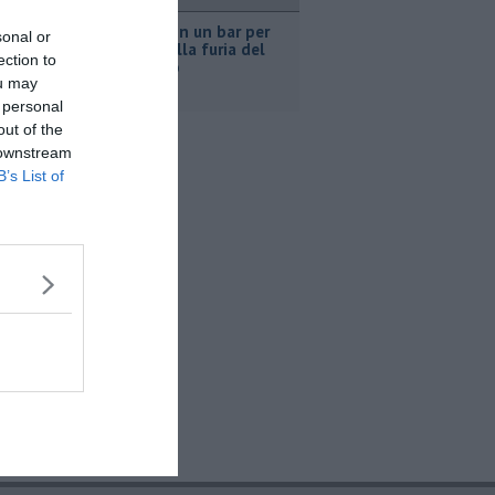
ronaca
Nascosta in un bar per
sonal or
sfuggire alla furia del
ection to
compagno
ou may
 personal
out of the
 downstream
B’s List of