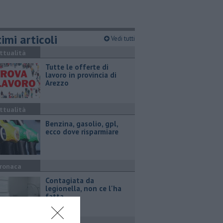
imi articoli
Vedi tutti
ttualità
​Tutte le offerte di
lavoro in provincia di
Arezzo
ttualità
​Benzina, gasolio, gpl,
ecco dove risparmiare
ronaca
Contagiata da
legionella, non ce l'ha
fatta