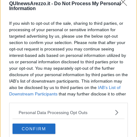
dipendenza dalle stesse e dal gioco”.
QUInewsArezzo.it -
Do Not Process My Personal
Information
If you wish to opt-out of the sale, sharing to third parties, or
Situazione difficile alla quale Arezzo è potenzialmente in grado di
processing of your personal or sensitive information for
rispondere: “anche la qualità delle relazioni e degli interventi al
targeted advertising by us, please use the below opt-out
nostro convegno di ieri – aggiunge
Ralli
- ha confermato, qualora
section to confirm your selection. Please note that after your
ce ne fosse stato bisogno, le risorse della nostra città in termini di
opt-out request is processed you may continue seeing
professionalità e sensibilità degli operatori. Non possiamo
interest-based ads based on personal information utilized by
dimenticare quanto abbia inciso la storia dei servizi psichiatrici e dei
us or personal information disclosed to third parties prior to
servizi all’ infanzia di Arezzo”.
your opt-out. You may separately opt-out of the further
Queste potenzialità vanno valorizzate e messe in rete. “La politica -
disclosure of your personal information by third parties on the
sottolinea il Segretario comunale del Pd,
Alessandro Caneschi
–
IAB’s list of downstream participants. This information may
deve ritrovare un nuovo ruolo, un diverso impegno nel sostenere e
also be disclosed by us to third parties on the
IAB’s List of
stimolare tutti coloro che sono impegnati nella scuola, nella sanità e
Downstream Participants
that may further disclose it to other
nelle istituzioni e che sono chiamati a dare risposte ai nuovi e
third parties.
vecchi bisogni dovuti ai mutamenti socio-economici della società.
Ieri è emersa la necessità di sorreggere con risorse aggiuntive il
Personal Data Processing Opt Outs
buon lavoro che già portano avanti gli operatori e di un maggior
coordinamento tra tutti gli attori già in campo. Questo ruolo lo
CONFIRM
possono svolgere istituzioni pubbliche come il Comune la Regione.
Questo per non perdere una strategia di sistema”.