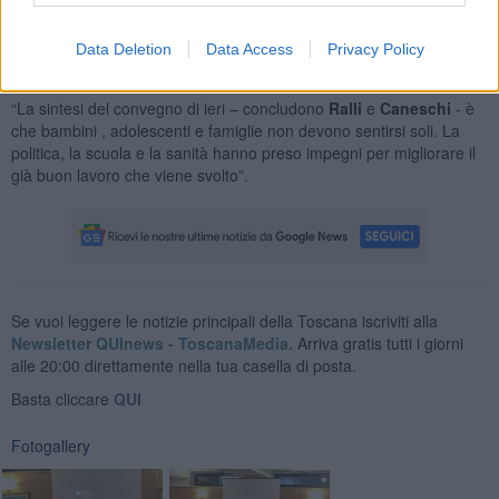
Il Pd sottolinea quindi la necessità di rendere la porta d’accesso ai
Data Deletion
Data Access
Privacy Policy
servizi più semplice, accessibile e meno stigmatizzante ai giovani e
alle famiglie ed occorre infine un sostegno alla genitorialità
“La sintesi del convegno di ieri – concludono
Ralli
e
Caneschi
- è
che bambini , adolescenti e famiglie non devono sentirsi soli. La
politica, la scuola e la sanità hanno preso impegni per migliorare il
già buon lavoro che viene svolto”.
Se vuoi leggere le notizie principali della Toscana iscriviti alla
Newsletter QUInews - ToscanaMedia.
Arriva gratis tutti i giorni
alle 20:00 direttamente nella tua casella di posta.
Basta cliccare
QUI
Fotogallery