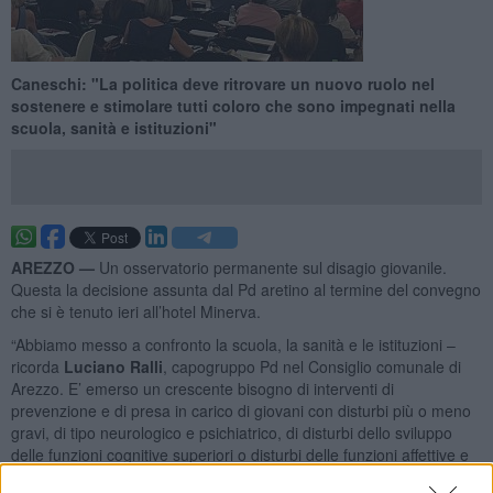
Caneschi: "La politica deve ritrovare un nuovo ruolo nel
sostenere e stimolare tutti coloro che sono impegnati nella
scuola, sanità e istituzioni"
AREZZO —
Un osservatorio permanente sul disagio giovanile.
Questa la decisione assunta dal Pd aretino al termine del convegno
che si è tenuto ieri all’hotel Minerva.
“Abbiamo messo a confronto la scuola, la sanità e le istituzioni –
ricorda
Luciano Ralli
, capogruppo Pd nel Consiglio comunale di
Arezzo. E’ emerso un crescente bisogno di interventi di
prevenzione e di presa in carico di giovani con disturbi più o meno
gravi, di tipo neurologico e psichiatrico, di disturbi dello sviluppo
delle funzioni cognitive superiori o disturbi delle funzioni affettive e
sociali. Senza dimenticare il crescente uso di sostanze con