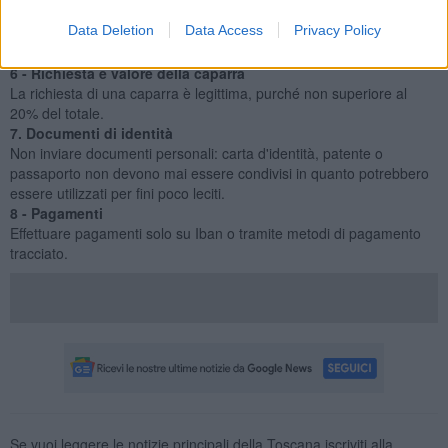
Per verificare che tutto sia regolare, incontrare ove possibile
Data Deletion
Data Access
Privacy Policy
l’inserzionista per una visita della casa e per consegnare l’importo
dovuto di persona.
6 - Richiesta e valore della caparra
La richiesta di una caparra è legittima, purché non superiore al
20% del totale.
7. Documenti di identità
Non inviare documenti personali: carta d'identità, patente o
passaporto non devono mai essere condivisi in quanto potrebbero
essere utilizzati per fini poco leciti.
8 - Pagamenti
Effettuare pagamenti solo su Iban o tramite metodi di pagamento
tracciato.
Se vuoi leggere le notizie principali della Toscana iscriviti alla