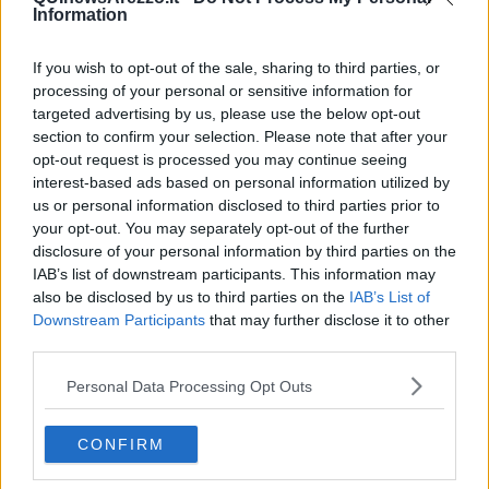
Information
1-
Immagini realistiche, complete e non troppo patinate
Per verificare la coerenza e veridicità tra immagini e case, utilizzare
un motore di ricerca web di immagini su cui caricare le foto presenti
If you wish to opt-out of the sale, sharing to third parties, or
nell’annuncio e controllare che non si tratti di foto da repertorio ma
processing of your personal or sensitive information for
di scatti di una casa reale.
targeted advertising by us, please use the below opt-out
2 -
Descrizione completa e dettagliata dell'immobile
section to confirm your selection. Please note that after your
Per capire se l’immobile e la zona (distanza dal mare, posizione
opt-out request is processed you may continue seeing
centrale…) corrispondono alla descrizione fatta nell’annuncio,
interest-based ads based on personal information utilized by
cercare la strada indicata sulle mappe disponibili nel web e, una
us or personal information disclosed to third parties prior to
volta trovato il luogo esatto, visualizzarlo tramite satellite.
your opt-out. You may separately opt-out of the further
3 - Contattare l'inserzionista via chat
disclosure of your personal information by third parties on the
Per conferme ulteriori, prendere contatto con l'inserzionista tramite
IAB’s list of downstream participants. This information may
la chat della piattaforma, chiedere informazioni e foto aggiuntive
also be disclosed by us to third parties on the
IAB’s List of
sull'immobile e approfondire con una chiacchierata chiedendo il
Downstream Participants
that may further disclose it to other
numero di telefono, possibilmente fisso.
third parties.
4 - Prezzo dell'immobile adeguato
Per capire se un prezzo è alto, basso o adeguato è opportuno fare
Personal Data Processing Opt Outs
una ricerca sulla zona tramite la piattaforma in cui è presente
l’annuncio, utilizzando anche un motore di ricerca e controllando se
il prezzo non è troppo basso e quindi effettivamente in linea con la
CONFIRM
località e la struttura della casa.
5 - Incontro con l'inserzionista