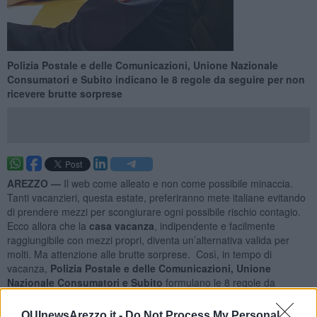
Polizia Postale e delle Comunicazioni, Unione Nazionale
Consumatori e Subito indicano le 8 regole da seguire per non
ricevere brutte sorprese
AREZZO —
Il web come alleato e non come possibile minaccia.
Tanti vacanzieri, questa estate, preferiranno mete italiane evitando
di prendere mezzi per scongiurare ogni possibile rischio contagio.
Ecco allora che la
casa vacanza
, indipendente e facilmente
raggiungibile con mezzi propri, diventa un’alternativa valida per
molti. Ma attenzione alle brutte sorprese. Così, in tempo di
vacanza,
Polizia Postale e delle Comunicazioni, Unione
Nazionale Consumatori e Subito
formulano le 8 regole da
seguire per scegliere la destinazione tramite il web senza rischiare
di incappare in truffe.
QUInewsArezzo.it -
Do Not Process My Personal