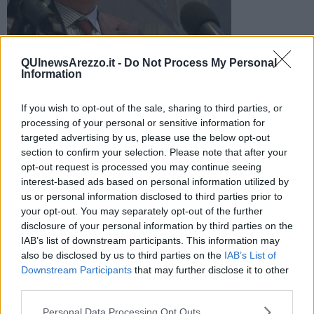
QUInewsArezzo.it -
Do Not Process My Personal
Ultime settimane di attesa per conoscere il futuro di
Information
CariChieti, Banca Etruria, CariFe e Banca Marche
If you wish to opt-out of the sale, sharing to third parties, or
processing of your personal or sensitive information for
targeted advertising by us, please use the below opt-out
section to confirm your selection. Please note that after your
opt-out request is processed you may continue seeing
AREZZO —
Il processo di vendita delle
quattro good bank
interest-based ads based on personal information utilized by
(CariChieti,
Banca Etruria
, CariFe, Banca Marche) arriverà "in
us or personal information disclosed to third parties prior to
zona Cesarini, ai tempi supplementari", ma "stiamo lavorando" per
your opt-out. You may separately opt-out of the further
chiudere entro la scadenza del
30 settembre.
disclosure of your personal information by third parties on the
Lo afferma il presidente delle quattro banche,
Roberto Nicastro
,
IAB’s list of downstream participants. This information may
arrivando all'Euromoney a Milano. A chi gli chiede se Ubi banca
also be disclosed by us to third parties on the
IAB’s List of
fosse tornata nella partita risponde: "La procedura richiede
Downstream Participants
that may further disclose it to other
riservatezza". E in generale si saprà qualcosa "nelle prossime
third parties.
settimane".
Personal Data Processing Opt Outs