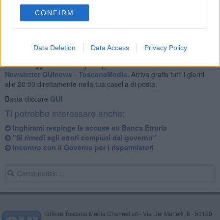
CONFIRM
Data Deletion
Data Access
Privacy Policy
Se vuoi leggere le notizie principali della Toscana iscriviti alla
Newsletter QUInews - ToscanaMedia.
Arriva gratis tutti i giorni
alle 20:00 direttamente nella tua casella di posta.
Basta cliccare
QUI
Ti potrebbe interessare anche:
Inghirami respinge le accuse su Banca Etruria
"Si rimedi agli errori compiuti dal governo"
Incontro con il Governo per i risparmiatori
Editore Toscana Media Channel srl - Via Dei Martelli, 8 - 50129