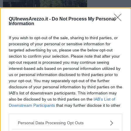
QUInewsArezzo.it -
Do Not Process My Personal
La Commissione europea ha approvato la vendita delle tre
Information
banche "ponte" a Ubi Banca. Tra queste anche Nuova Banca
Etruria
If you wish to opt-out of the sale, sharing to third parties, or
processing of your personal or sensitive information for
targeted advertising by us, please use the below opt-out
section to confirm your selection. Please note that after your
opt-out request is processed you may continue seeing
interest-based ads based on personal information utilized by
AREZZO —
È ufficiale, la Commissione europea ha
approvato
us or personal information disclosed to third parties prior to
l’acquisizione
delle tre good bank:
Banca Marche,
Nuova
Banca
your opt-out. You may separately opt-out of the further
Etruria
e
CariChieti
.
disclosure of your personal information by third parties on the
Si trattava dell'ultimo step da superare prima della fusione.
IAB’s list of downstream participants. This information may
also be disclosed by us to third parties on the
IAB’s List of
Downstream Participants
that may further disclose it to other
third parties.
L'antitrust europeo
ha valutato
positivamente l'acquisizione poiché
Personal Data Processing Opt Outs
«
il processo per la vendita delle tre "banche ponte" era aperta e
competitiva, e ha selezionato la migliore offerta disponibile
».