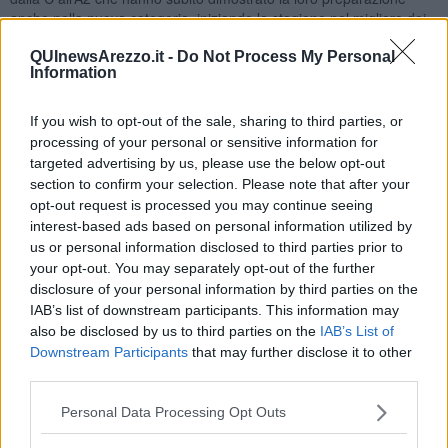
anche nella nuova categoria, iniziando la stagione nel migliore dei
modi.
QUInewsArezzo.it -
Do Not Process My Personal
Il primo punto è stato messo a segno da Matilde Mariani che ha
Information
superato Jasmine De Magistris per 6-2 e 6-0, poi Camilla Gennaro
ha giocato un incontro particolarmente equilibrato e combattuto
If you wish to opt-out of the sale, sharing to third parties, or
contro Chiara Girelli terminato con l’affermazione al terzo set per 4-
processing of your personal or sensitive information for
6, 6-4 e 6-3. A chiudere il conto dei singoli ha contribuito Gaia
targeted advertising by us, please use the below opt-out
Squarcialupi con la vittoria su Giada Clerici per 6-1 e 6-1, infine
section to confirm your selection. Please note that after your
l’ultima soddisfazione è arrivata dal doppio dove Mariani-
opt-out request is processed you may continue seeing
Squarcialupi si sono imposte per 6-3 e 6-2 su De Magistris-Girelli. Il
interest-based ads based on personal information utilized by
campionato delle aretine proseguirà domenica 13 ottobre con la
prima trasferta in casa del Ct Bologna mentre, in contemporanea, i
us or personal information disclosed to third parties prior to
campi di via Divisione Garibaldi ospiteranno l’esordio del Tennis
your opt-out. You may separately opt-out of the further
Giotto nella serie A2 maschile dopo aver rispettato il turno di riposo
disclosure of your personal information by third parties on the
nella prima giornata. La squadra capitanata da Alessandro
IAB’s list of downstream participants. This information may
Caneschi ospiterà il Ct Reggio e farà affidamento sul confermato
also be disclosed by us to third parties on the
IAB’s List of
gruppo che nel 2023 ha raggiunto i Play Off per la promozione in
Downstream Participants
that may further disclose it to other
A1 formato da Filippo Alberti, Stefano Baldoni, Guelfo Borghini
third parties.
Baldovinetti, Alessio Bulletti, Francesco Cartocci, Raffaele Ciurnelli,
Pietro Fanucci, Andrea Pecorella e Federico Raffaelli, rinforzato dal
Personal Data Processing Opt Outs
solo innesto dello spagnolo Daniel Merida Aguilar (attualmente al
322° posto del ranking mondiale).