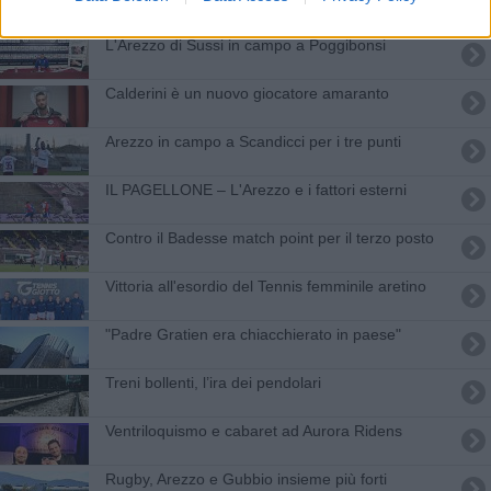
L'Arezzo di Sussi in campo a Poggibonsi
Calderini è un nuovo giocatore amaranto
Arezzo in campo a Scandicci per i tre punti
IL PAGELLONE – L'Arezzo e i fattori esterni
Contro il Badesse match point per il terzo posto
Vittoria all'esordio del Tennis femminile aretino
"Padre Gratien era chiacchierato in paese"
Treni bollenti, l’ira dei pendolari
Ventriloquismo e cabaret ad Aurora Ridens
Rugby, Arezzo e Gubbio insieme più forti