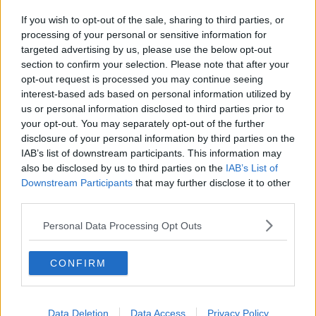
Ct Giotto alle semifinali per lo scudetto Under 14
If you wish to opt-out of the sale, sharing to third parties, or
Arezzo Wave band Umbria: i finalisti
processing of your personal or sensitive information for
targeted advertising by us, please use the below opt-out
section to confirm your selection. Please note that after your
Capotreno minacciato
opt-out request is processed you may continue seeing
interest-based ads based on personal information utilized by
Samb-Arezzo: 1-0, sconfitta che brucia e fa male
us or personal information disclosed to third parties prior to
your opt-out. You may separately opt-out of the further
Arezzo, che batosta con il Tiferno Lerchi (3-1)
disclosure of your personal information by third parties on the
IAB’s list of downstream participants. This information may
Mariotti: "Vogliamo vincere, già da domani"
also be disclosed by us to third parties on the
IAB’s List of
Downstream Participants
that may further disclose it to other
Arezzo di nuovo al lavoro: c'è Pisanu
third parties.
Arezzo, oggi al comunale contro il Trestina
Personal Data Processing Opt Outs
Vittoria in trasferta a Rieti per l'Arezzo
CONFIRM
Arezzo tre punti d'obbligo contro il Foligno
Data Deletion
Data Access
Privacy Policy
Amaranto, il punto sul campionato