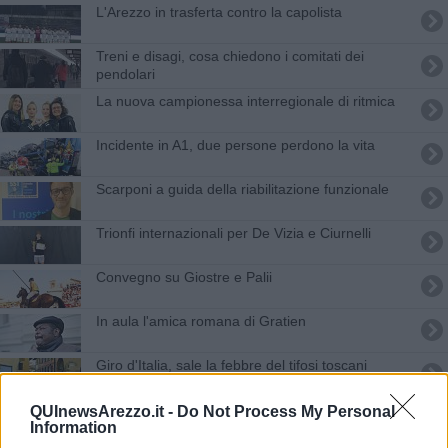
L'Arezzo in trasferta contro la capolista
Treni e disagi, cosa chiedono i comitati dei
pendolari
La nuova campionessa interregionale di ritmica
Incidente in A1, due persone perdono la vita
Scarponi a guida della riabilitazione funzionale
Trionfi internazionali per De Vizia e Ciurnelli
Convegno su Giostre e Palii
In aula l'amica romana di Gratien
Giro d'Italia, sale la febbre del tifosi toscani
L'Umbria a portata di autobus
QUInewsArezzo.it -
Do Not Process My Personal
Information