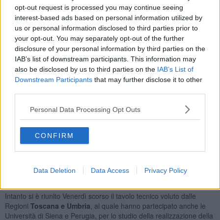
talmente ravvicinato da garantire un collegamento con rapidità e,
opt-out request is processed you may continue seeing
soprattutto, con poca spesa.
interest-based ads based on personal information utilized by
us or personal information disclosed to third parties prior to
your opt-out. You may separately opt-out of the further
disclosure of your personal information by third parties on the
Con questi parametri, la soluzione più naturale
si colloca
IAB’s list of downstream participants. This information may
precisamente tra Rigutino e Policiano, in un'area in cui la distanza
also be disclosed by us to third parties on the
IAB’s List of
tra le due linee è di poche decine di metri e in cui la nuova
Downstream Participants
that may further disclose it to other
infrastruttura richiederebbe un investimento minimo.
third parties.
«La questione sembra volgere verso la conclusione -
commenta
Personal Data Processing Opt Outs
Andrea Gallorini, presidente dei Popolari per Arezzo
, - perché
entro luglio dovrebbe emergere un quadro più chiaro sulla futura
ubicazione della stazione.
La Valdichiana è il territorio che
CONFIRM
collega Arezzo, Siena e Perugia,
dunque da sempre sosteniamo
che rappresenta la zona migliore per collocare la nuova fermata
dell'alta velocità e per studiare un nuovo sistema di trasporti che
possa giovare da un punto di vista economico e turistico a tutte e
Data Deletion
Data Access
Privacy Policy
tre le provincie coinvolte».
Intanto si è riunito Venerdì scorso il tavolo tecnico voluto dalle
Regioni
Toscana e Umbria
, al quale hanno partecipato anche le
Università di Siena e Perugia, per lo studio della realizzazione della