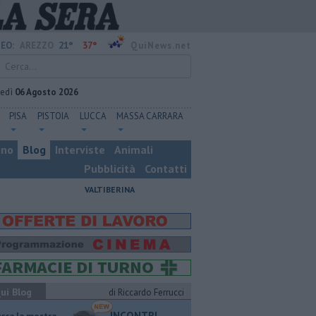
21°
37°
EO:
AREZZO
QuiNews.net
vedì
06 Agosto 2026
PISA
PISTOIA
LUCCA
MASSA CARRARA
ino
Blog
Interviste
Animali
Pubblicità
Contatti
VALTIBERINA
ui Blog
di Riccardo Ferrucci
INCONTRI