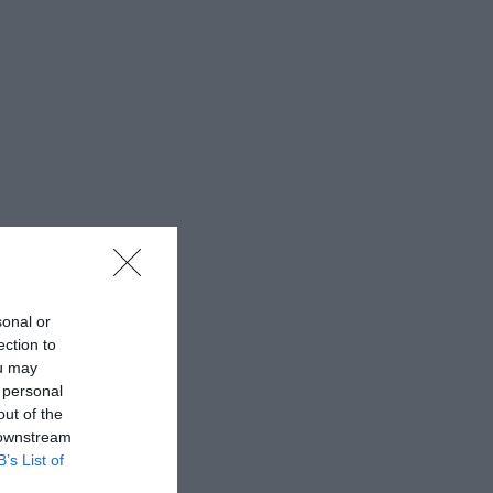
sonal or
ection to
ou may
 personal
out of the
 downstream
B’s List of