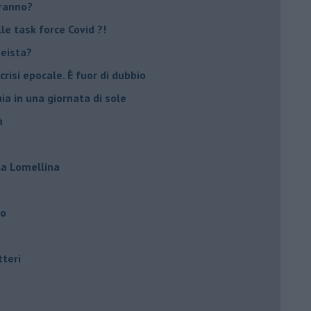
eranno?
e task force Covid ?!
peista?
crisi epocale. È fuor di dubbio
ia in una giornata di sole
à
lla Lomellina
ro
tteri