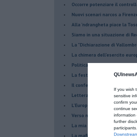
Occorre potenziare il controll
​Nuovi scenari narcos a Firenz
Alla 'ndrangheta piace la Tos
Siamo in una situazione di Re
La "Dichiarazione di Vallombr
La chimera dell'esercito eur
Politicamente scorrevole
La festa dell'Europa
QUInewsAr
Il confederalismo è un nodo c
If you wish 
Lettera al Presidente Draghi
sensitive in
confirm you
L'Europa non regge il confron
continue se
Verso nuovi modelli economi
information 
further disc
​La mia generazione... Quella 
participants
Downstream 
​La mafia sanitaria ai tempi d