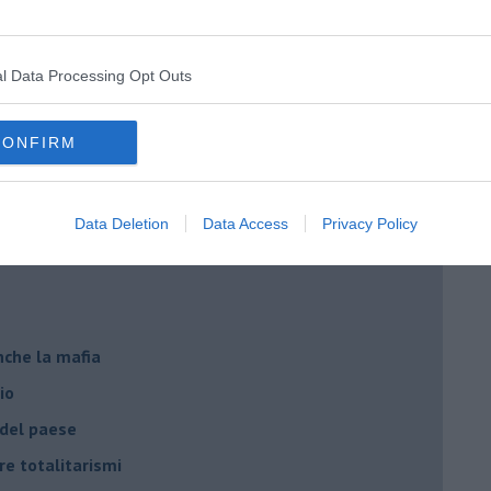
ista
l Data Processing Opt Outs
emonizzare
CONFIRM
ora più buia
 se parla troppo poco
Data Deletion
Data Access
Privacy Policy
Stati Uniti d'Europa
nche la mafia
io
 del paese
re totalitarismi