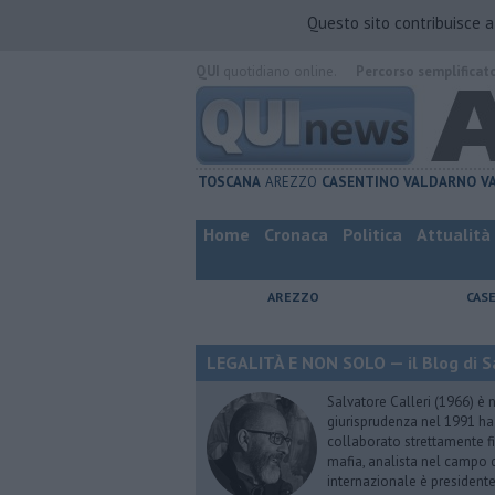
Questo sito contribuisce 
QUI
quotidiano online.
Percorso semplificat
TOSCANA
AREZZO
CASENTINO
VALDARNO
V
Home
Cronaca
Politica
Attualità
AREZZO
CAS
LEGALITÀ E NON SOLO — il Blog di Sa
Salvatore Calleri (1966) è n
giurisprudenza nel 1991 h
collaborato strettamente fi
mafia, analista nel campo d
internazionale è president