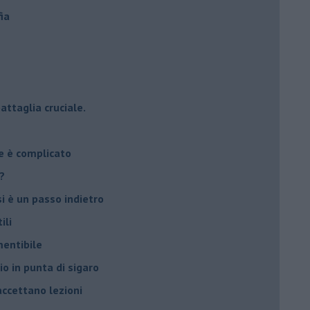
ia
attaglia cruciale.
e è complicato
?
si è un passo indietro
ili
mentibile
io in punta di sigaro
accettano lezioni