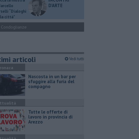
ucca la mostra
D'ARTE
Marcello
selli “Dialoghi
la città"
Condoglianze
imi articoli
Vedi tutti
ronaca
Nascosta in un bar per
sfuggire alla furia del
compagno
ttualità
​Tutte le offerte di
lavoro in provincia di
Arezzo
ttualità