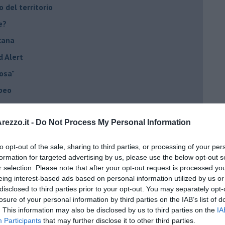
o del territorio
e?
cana
d Alert
osa"
opeo
ezzo.it -
Do Not Process My Personal Information
he viene al pettine
to opt-out of the sale, sharing to third parties, or processing of your per
formation for targeted advertising by us, please use the below opt-out s
r selection. Please note that after your opt-out request is processed y
to con USA, Russia e Cina
eing interest-based ads based on personal information utilized by us or
ci postpandemia
disclosed to third parties prior to your opt-out. You may separately opt-
losure of your personal information by third parties on the IAB’s list of
dell'alluvione 1966
. This information may also be disclosed by us to third parties on the
IA
Participants
that may further disclose it to other third parties.
el covid