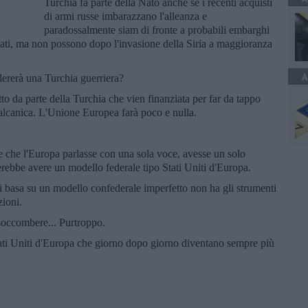
Turchia fa parte della Nato anche se i recenti acquisti
di armi russe imbarazzano l'alleanza e
paradossalmente siam di fronte a probabili embarghi
leati, ma non possono dopo l'invasione della Siria a maggioranza
A
lererà una Turchia guerriera?
to da parte della Turchia che vien finanziata per far da tappo
balcanica. L'Unione Europea farà poco e nulla.
be che l'Europa parlasse con una sola voce, avesse un solo
rebbe avere un modello federale tipo Stati Uniti d'Europa.
 basa su un modello confederale imperfetto non ha gli strumenti
zioni.
soccombere... Purtroppo.
ati Uniti d'Europa che giorno dopo giorno diventano sempre più