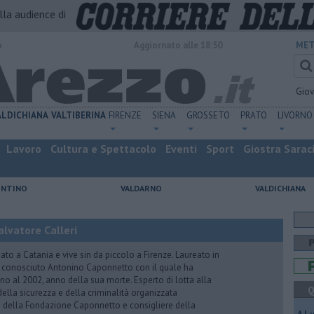
alla audience di
o
Aggiornato alle 18:50
MET
Gio
ALDICHIANA
VALTIBERINA
FIRENZE
SIENA
GROSSETO
PRATO
LIVORNO
Lavoro
Cultura e Spettacolo
Eventi
Sport
Giostra Sarac
ENTINO
VALDARNO
VALDICHIANA
lvatore Calleri
ato a Catania e vive sin da piccolo a Firenze. Laureato in
a conosciuto Antonino Caponnetto con il quale ha
no al 2002, anno della sua morte. Esperto di lotta alla
Q
ella sicurezza e della criminalità organizzata
e della Fondazione Caponnetto e consigliere della