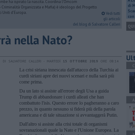
A L
rambe ha ispirato la nascita. Coordina l'Omcom
di 
 Criminalità Organizzata e Mafia) è ideologo del Progetto
Scar
i Uniti d'Europa.
Vedi tutti
con 
gli articoli
del blog di Salvatore Calleri
QUI
rrà nella Nato?
Ult
DI SALVATORE CALLERI - MARTEDÌ
15 OTTOBRE 2019
ORE 08:14
C
La crisi siriana innescata dall'attacco della Turchia ai
curdi siriani apre dei nuovi scenari e nulla sarà più
come prima.
Da un lato si assiste all'errore degli Usa a guida
Trump di abbandonare i curdi alleati che han
A
combattuto l'isis. Questo errore lo pagheranno a caro
prezzo, in quanto nessuno si fiderà più della parola
americana e di tale situazione si avvantaggerà Putin.
Dall'altro si assiste alla crisi totale di organismi
sovranazionali quale la Nato e l'Unione Europea. La
A