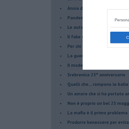
Ansia da Covid
Pandemia e modello neoliber
Persona
Le auto diesel non son da d
​Il fake e la mafia
Per chi combatte la mafia è l'
La guerra nell'ex Jugoslavia,
Il modello da seguire per gli 
Srebrenica 25° anniversario
Quelli che... rompono le balle
Un amore che ci ha portato a
Non è proprio un bel 23 magg
La mafia è il primo problema
Produrre benessere per evita