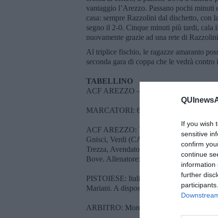
vantaggio l’Arezzo. Passano pochi minuti e 
casa: sempre Razzolini dal dischetto, con la
segno il 2-0. Cinque minuti più tardi, cala i
nuovamente grazie ad una rete di Razzolini
Al triplice fischio, le ragazze amaranto poss
seconda gara di coppa che le vedrà contro i
TABELLINO
ACF AREZZO – PISTOIESE
QUInewsAr
MARCATORI: 65’ Ceccarelli, 80’ e 84’ Ra
If you wish 
ACF AREZZO: Valgimigli, Zelli, Costantino,
sensitive in
Gnisci, Verdi (CAP.), Razzolini, Ceccarelli
confirm you
Trezza, Avendato, Mencucci, Così, Cirri, Ca
continue se
Bove. Allenatore: Bonci
information 
further disc
PISTOIESE: Italiano, Franchi, Diamanti, C
participants
Mariani. A disposizione: Demarchi, Brundo,
Downstream 
ARBITRO: Moretti sez. Cesena