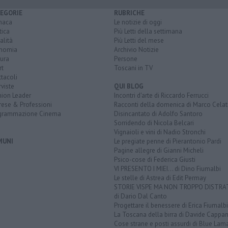
EGORIE
RUBRICHE
naca
Le notizie di oggi
tica
Più Letti della settimana
alità
Più Letti del mese
nomia
Archivio Notizie
ura
Persone
rt
Toscani in TV
tacoli
rviste
QUI BLOG
nion Leader
Incontri d'arte di Riccardo Ferrucci
rese & Professioni
Racconti della domenica di Marco Celat
grammazione Cinema
Disincantato di Adolfo Santoro
Sorridendo di Nicola Belcari
Vignaioli e vini di Nadio Stronchi
MUNI
Le pregiate penne di Pierantonio Pardi
Pagine allegre di Gianni Micheli
Psico-cose di Federica Giusti
VI PRESENTO I MIEI... di Dino Fiumalbi
Le stelle di Astrea di Edit Permay
STORIE VISPE MA NON TROPPO DISTR
di Dario Dal Canto
Progettare il benessere di Erica Fiumalbi
La Toscana della birra di Davide Cappan
Cose strane e posti assurdi di Blue Lam