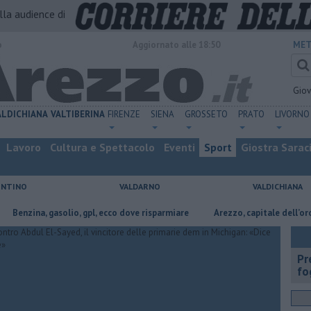
alla audience di
o
Aggiornato alle 18:50
MET
Gio
ALDICHIANA
VALTIBERINA
FIRENZE
SIENA
GROSSETO
PRATO
LIVORNO
Lavoro
Cultura e Spettacolo
Eventi
Sport
Giostra Sarac
ENTINO
VALDARNO
VALDICHIANA
a, gasolio, gpl, ecco dove risparmiare
Arezzo, capitale dell’oro: l’incisi
Pr
fo