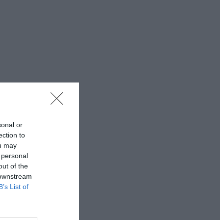
sonal or
ection to
ou may
 personal
out of the
 downstream
B’s List of