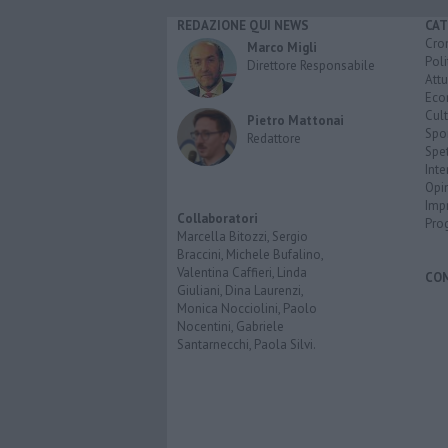
REDAZIONE QUI NEWS
CAT
Cro
Marco Migli
Poli
Direttore Responsabile
Attu
Eco
Cult
Pietro Mattonai
Spo
Redattore
Spet
Inte
Opi
Imp
Collaboratori
Pro
Marcella Bitozzi, Sergio
Braccini, Michele Bufalino,
Valentina Caffieri, Linda
CO
Giuliani, Dina Laurenzi,
Monica Nocciolini, Paolo
Nocentini, Gabriele
Santarnecchi, Paola Silvi.