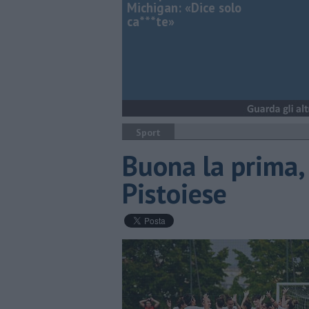
Michigan: «Dice solo
ca***te»
Sport
Buona la prima,
Pistoiese