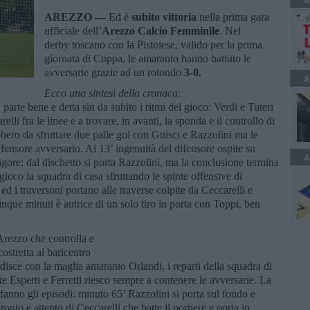
A
AREZZO —
Ed è
subito vittoria
nella prima gara
ufficiale dell’
Arezzo Calcio Femminile
. Nel
derby toscano con la Pistoiese, valido per la prima
giornata di Coppa, le amaranto hanno battuto le
avversarie grazie ad un rotondo
3-0.
A
Ecco una sintesi della cronaca:
parte bene e detta sin da subito i ritmi del gioco: Verdi e Tuteri
li fra le linee e a trovare, in avanti, la sponda e il controllo di
ebbero da sfruttare due palle gol con Gnisci e Razzolini ma le
fensore avversario. Al 13’ ingenuità del difensore ospite su
A
rigore: dal dischetto si porta Razzolini, ma la conclusione termina
gioco la squadra di casa sfruttando le spinte offensive di
 ed i traversoni portano alle traverse colpite da Ceccarelli e
inque minuti è autrice di un solo tiro in porta con Toppi, ben
Arezzo che controlla e
costretta al baricentro
disce con la maglia amaranto Orlandi, i reparti della squadra di
 Esperti e Ferretti riesco sempre a contenere le avversarie. La
 fanno gli episodi: minuto 65’ Razzolini si porta sul fondo e
pronto e attento di Ceccarelli che batte il portiere e porta in