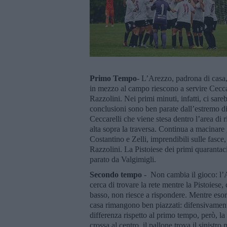
Primo Tempo
- L’Arezzo, padrona di casa, 
in mezzo al campo riescono a servire Ceccarel
Razzolini. Nei primi minuti, infatti, ci sar
conclusioni sono ben parate dall’estremo di
Ceccarelli che viene stesa dentro l’area di 
alta sopra la traversa. Continua a macinare 
Costantino e Zelli, imprendibili sulle fasce,
Razzolini. La Pistoiese dei primi quarantac
parato da Valgimigli.
Secondo tempo
- Non cambia il gioco: l’
cerca di trovare la rete mentre la Pistoiese, 
basso, non riesce a rispondere. Mentre esor
casa rimangono ben piazzati: difensivamente
differenza rispetto al primo tempo, però, la
crossa al centro, il pallone trova il sinistro 