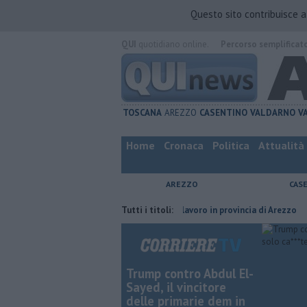
Questo sito contribuisce 
QUI
quotidiano online.
Percorso semplificat
TOSCANA
AREZZO
CASENTINO
VALDARNO
V
Home
Cronaca
Politica
Attualità
AREZZO
CAS
l compagno
​Tutte le offerte di lavoro in provincia di Arezzo
Tutti i titoli:
​Benzin
Trump contro Abdul El-
Sayed, il vincitore
delle primarie dem in