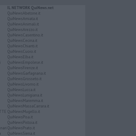
IL NETWORK QuiNews.net
QuiNewsAbetone.it
QuiNewsAmiata.it
QuiNewsAnimali.it
QuiNewsArezzo.it
QuiNewsCasentino.it
QuiNewsCecina.it
QuiNewsChianti.it
QuiNewsCuoio.it
QuiNewsElba.it
i
QuiNewsEmpolese.it
QuiNewsFirenze.it
QuiNewsGarfagnana.it
QuiNewsGrosseto.it
QuiNewsLivorno.it
QuiNewsLucca.it
QuiNewsLunigiana.it
QuiNewsMaremma.it
QuiNewsMassaCarrara.it
ATTE
QuiNewsMugello.it
QuiNewsPisa.it
QuiNewsPistoia.it
nari
QuiNewsPrato.it
a
QuiNewsSiena.it