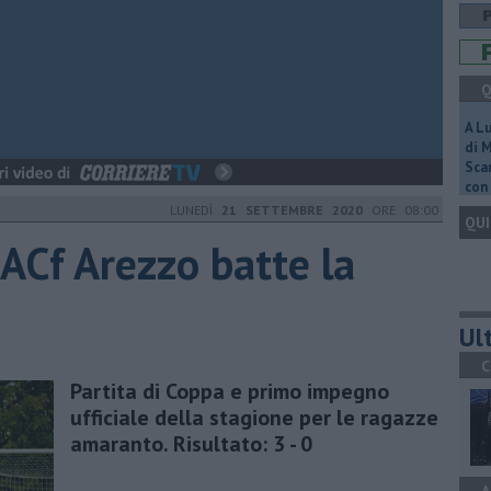
Q
A L
di 
Scar
con 
LUNEDÌ
21 SETTEMBRE 2020
ORE 08:00
QUI
 ACf Arezzo batte la
Ult
C
Partita di Coppa e primo impegno
ufficiale della stagione per le ragazze
amaranto. Risultato: 3 - 0