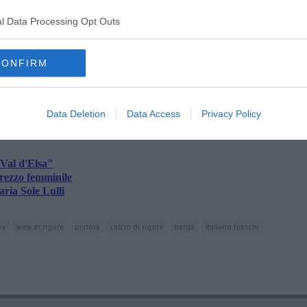
l Data Processing Opt Outs
CONFIRM
oscana iscriviti alla
Newsletter QUInews - ToscanaMedia.
amente nella tua casella di posta.
Data Deletion
Data Access
Privacy Policy
 Val d'Elsa"
'Arezzo femminile
ria Sole Lulli
by
area di rigore
pistoia
calcio di rigore
barga
italiano franchi