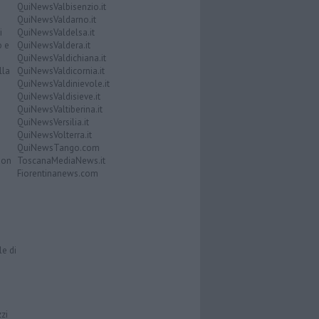
QuiNewsValbisenzio.it
QuiNewsValdarno.it
i
QuiNewsValdelsa.it
o e
QuiNewsValdera.it
QuiNewsValdichiana.it
lla
QuiNewsValdicornia.it
QuiNewsValdinievole.it
QuiNewsValdisieve.it
QuiNewsValtiberina.it
QuiNewsVersilia.it
QuiNewsVolterra.it
QuiNewsTango.com
Don
ToscanaMediaNews.it
Fiorentinanews.com
le di
zzi