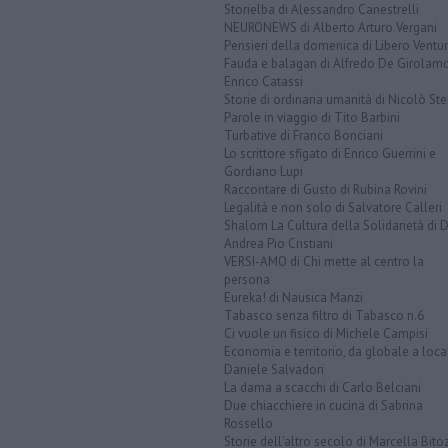
Storielba di Alessandro Canestrelli
NEURONEWS di Alberto Arturo Vergani
Pensieri della domenica di Libero Ventur
Fauda e balagan di Alfredo De Girolam
Enrico Catassi
Storie di ordinaria umanità di Nicolò Ste
Parole in viaggio di Tito Barbini
Turbative di Franco Bonciani
Lo scrittore sfigato di Enrico Guerrini e
Gordiano Lupi
Raccontare di Gusto di Rubina Rovini
Legalità e non solo di Salvatore Calleri
Shalom La Cultura della Solidarietà di 
Andrea Pio Cristiani
VERSI-AMO di Chi mette al centro la
persona
Eureka! di Nausica Manzi
Tabasco senza filtro di Tabasco n.6
Ci vuole un fisico di Michele Campisi
Economia e territorio, da globale a loca
Daniele Salvadori
La dama a scacchi di Carlo Belciani
Due chiacchiere in cucina di Sabrina
Rossello
Storie dell'altro secolo di Marcella Bito