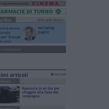
ui Blog
di Riccardo Ferrucci
INCONTRI
ucca la mostra
D'ARTE
Marcello
selli “Dialoghi
la città"
Condoglianze
imi articoli
Vedi tutti
ronaca
Nascosta in un bar per
sfuggire alla furia del
compagno