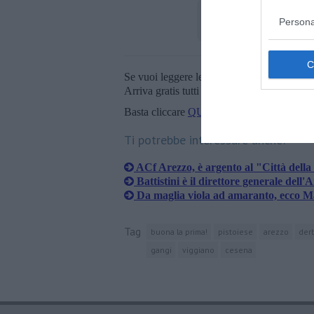
Persona
Se vuoi leggere le notizie principali della T
Arriva gratis tutti i giorni alle 20:00 dirett
Basta cliccare
QUI
Ti potrebbe interessare anche:
ACf Arezzo, è argento al "Città della
Battistini è il direttore generale dell
Da maglia viola ad amaranto, ecco Ma
Tag
buona la prima!
pistoiese
arezzo
der
gangi
viggiano
cesena