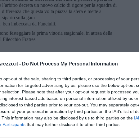
l’arbitro decreta un nuovo calcio di rigore per la squadra di
 differenza che questa volta piazza la sfera e mette a
l sipario sulla gara
, ben imbeccata da Fanciulli.
ono festeggiare la prima vittoria stagionale, in attesa della
l Filecchio Fratres.
ezzo.it -
Do Not Process My Personal Information
zzolini
to opt-out of the sale, sharing to third parties, or processing of your per
 Teci, Esperti, Ferretti,
formation for targeted advertising by us, please use the below opt-out s
, Tuteri. A disposizione:
r selection. Please note that after your opt-out request is processed y
sini, Orlandi, Fanciulli,
eing interest-based ads based on personal information utilized by us or
disclosed to third parties prior to your opt-out. You may separately opt-
losure of your personal information by third parties on the IAB’s list of
occo, Baroni, Zanini, Toppi, Mannucci, Pompignoli, Valoriani,
. This information may also be disclosed by us to third parties on the
IA
 Gangi, Naldoni, Nigro, Pini, Viggiano. Allenatore: Nicoli
Participants
that may further disclose it to other third parties.