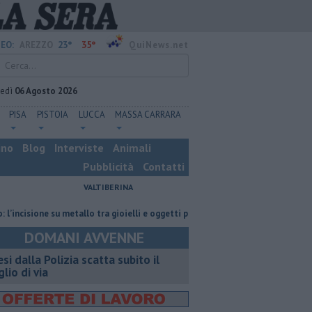
23°
35°
EO:
AREZZO
QuiNews.net
vedì
06 Agosto 2026
PISA
PISTOIA
LUCCA
MASSA CARRARA
ino
Blog
Interviste
Animali
Pubblicità
Contatti
VALTIBERINA
one su metallo tra gioielli e oggetti personalizzati
Nascosta in un bar pe
DOMANI AVVENNE
esi dalla Polizia scatta subito il
glio di via