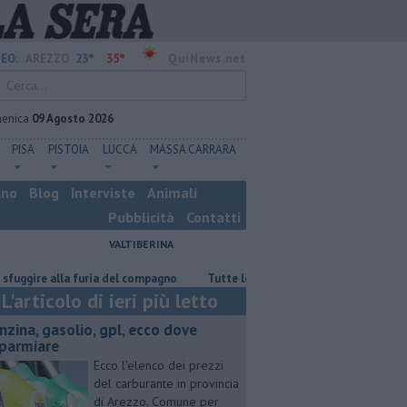
23°
35°
EO:
AREZZO
QuiNews.net
enica
09 Agosto 2026
PISA
PISTOIA
LUCCA
MASSA CARRARA
ino
Blog
Interviste
Animali
Pubblicità
Contatti
VALTIBERINA
re alla furia del compagno
​Tutte le offerte di lavoro in provincia di Ar
L'articolo di ieri più letto
enzina, gasolio, gpl, ecco dove
sparmiare
Ecco l'elenco dei prezzi
del carburante in provincia
di Arezzo. Comune per