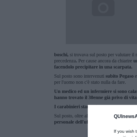
boschi,
si trovava sul posto per valutare il 
precedenza
.
Per cause ancora da chiarire
un
facendolo precipitare in
una scarpata.
Sul posto sono intervenuti
subito Pegaso
e
per l'uomo non c'è stato nulla da fare.
Un medico ed un infermiere si sono calati
hanno trovato il 30enne già privo di vit
I carabinieri stanno indagando
su quant
Sul posto, oltre all'elisoccorso, anche l'
QUInewsAr
personale dell'ufficio prevenzione infortu
If you wish 