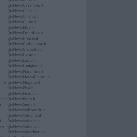
QuiNewsCasentino.it
QuiNewsCecina.it
QuiNewsChianti.it
QuiNewsCuoio.it
QuiNewsElba.it
QuiNewsEmpolese.it
i
QuiNewsFirenze.it
QuiNewsGarfagnana.it
QuiNewsGrosseto.it
QuiNewsLivorno.it
QuiNewsLucca.it
QuiNewsLunigiana.it
QuiNewsMaremma.it
QuiNewsMassaCarrara.it
ATTE
QuiNewsMugello.it
QuiNewsPisa.it
QuiNewsPistoia.it
nari
QuiNewsPrato.it
a
QuiNewsSiena.it
QuiNewsValbisenzio.it
QuiNewsValdarno.it
i
QuiNewsValdelsa.it
o e
QuiNewsValdera.it
QuiNewsValdichiana.it