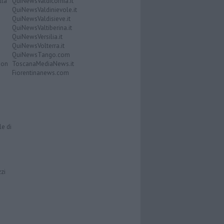
lla
QuiNewsValdicornia.it
QuiNewsValdinievole.it
QuiNewsValdisieve.it
QuiNewsValtiberina.it
QuiNewsVersilia.it
QuiNewsVolterra.it
QuiNewsTango.com
Don
ToscanaMediaNews.it
Fiorentinanews.com
le di
zzi