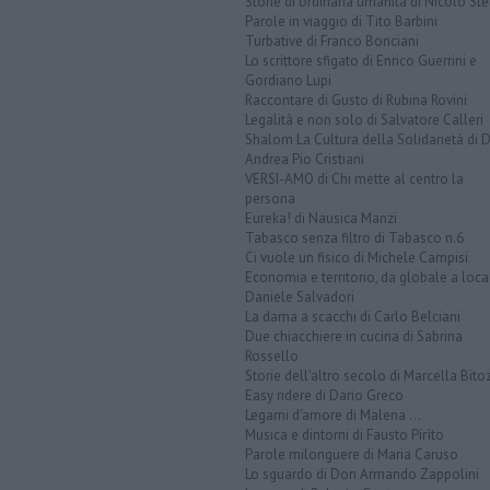
Storie di ordinaria umanità di Nicolò Ste
Parole in viaggio di Tito Barbini
Turbative di Franco Bonciani
Lo scrittore sfigato di Enrico Guerrini e
Gordiano Lupi
Raccontare di Gusto di Rubina Rovini
Legalità e non solo di Salvatore Calleri
Shalom La Cultura della Solidarietà di 
Andrea Pio Cristiani
VERSI-AMO di Chi mette al centro la
persona
Eureka! di Nausica Manzi
Tabasco senza filtro di Tabasco n.6
Ci vuole un fisico di Michele Campisi
Economia e territorio, da globale a loca
Daniele Salvadori
La dama a scacchi di Carlo Belciani
Due chiacchiere in cucina di Sabrina
Rossello
Storie dell'altro secolo di Marcella Bito
Easy ridere di Dario Greco
Legami d'amore di Malena ...
Musica e dintorni di Fausto Pirìto
Parole milonguere di Maria Caruso
Lo sguardo di Don Armando Zappolini