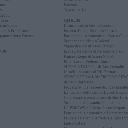
ura
Persone
rt
Toscani in TV
tacoli
rviste
QUI BLOG
nion Leader
Disincantato di Adolfo Santoro
rese & Professioni
Incontri d'arte di Riccardo Ferrucci
grammazione Cinema
Racconti della domenica di Marco Celat
Sorridendo di Nicola Belcari
Vignaioli e vini di Nadio Stronchi
MUNI
Le pregiate penne di Pierantonio Pardi
Pagine allegre di Gianni Micheli
Psico-cose di Federica Giusti
VI PRESENTO I MIEI... di Dino Fiumalbi
Le stelle di Astrea di Edit Permay
STORIE VISPE MA NON TROPPO DISTR
di Dario Dal Canto
Progettare il benessere di Erica Fiumalbi
La Toscana della birra di Davide Cappan
Cose strane e posti assurdi di Blue Lam
Storielba di Alessandro Canestrelli
NEURONEWS di Alberto Arturo Vergani
Pensieri della domenica di Libero Ventur
Fauda e balagan di Alfredo De Girolam
Enrico Catassi